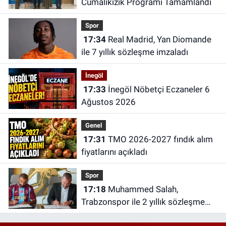
Cumalıkızık Programı Tamamlandı
Spor
17:34
Real Madrid, Yan Diomande
ile 7 yıllık sözleşme imzaladı
İnegöl
17:33
İnegöl Nöbetçi Eczaneler 6
Ağustos 2026
Genel
17:31
TMO 2026-2027 fındık alım
fiyatlarını açıkladı
Spor
17:18
Muhammed Salah,
Trabzonspor ile 2 yıllık sözleşme
imzaladı