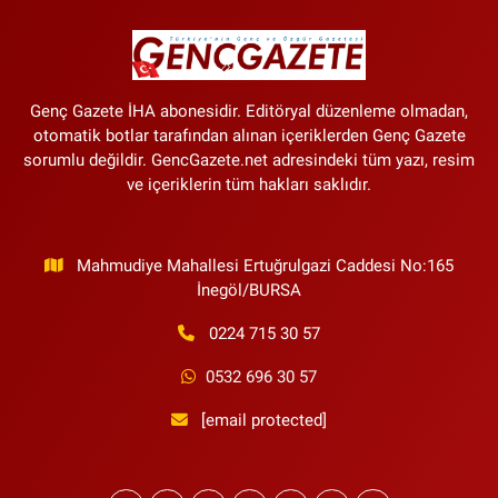
Genç Gazete İHA abonesidir. Editöryal düzenleme olmadan,
otomatik botlar tarafından alınan içeriklerden Genç Gazete
sorumlu değildir. GencGazete.net adresindeki tüm yazı, resim
ve içeriklerin tüm hakları saklıdır.
Mahmudiye Mahallesi Ertuğrulgazi Caddesi No:165
İnegöl/BURSA
0224 715 30 57
0532 696 30 57
[email protected]