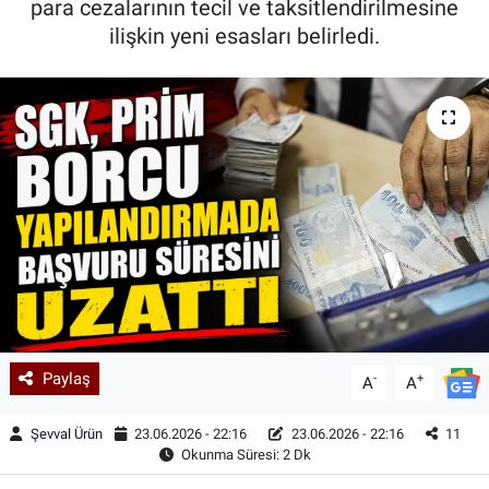
para cezalarının tecil ve taksitlendirilmesine
ilişkin yeni esasları belirledi.
Kadın & Aile
Kültür & Sanat
Sağlık
Siyaset
Teknoloji
Yazarlar
Astroloji-Rüya
Paylaş
-
+
A
A
Şevval Ürün
23.06.2026 - 22:16
23.06.2026 - 22:16
11
Okunma Süresi: 2 Dk