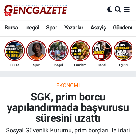
Bursa
Nöbetçi Eczaneler
Bursa
İnegöl
Spor
Yazarlar
Asayiş
Gündem
İnegöl
Hava Durumu
3.SAYFA
Trafik Durumu
Bursa
Spor
İnegöl
Gündem
Genel
Eğitim
Spor
Süper Lig Puan Durumu ve Fikstür
Eğitim
Tüm Manşetler
EKONOMI
SGK, prim borcu
Ekonomi
Son Dakika Haberleri
yapılandırmada başvurusu
süresini uzattı
Güncel
Haber Arşivi
Sosyal Güvenlik Kurumu, prim borçları ile idari
İnanç