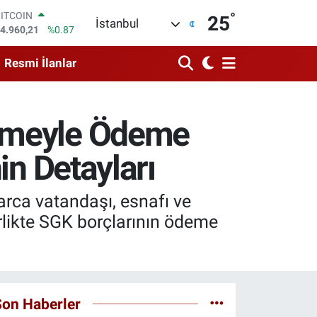
°
DOLAR
25
İstanbul
7,7436
%0.18
EURO
5,2510
%0.32
Resmi İlanlar
STERLİN
4,4811
%0.38
GRAM ALTIN
648.99
%2.59
lemeyle Ödeme
BİST100
3.773
%-19
in Detayları
BITCOIN
4.960,21
%0.87
rca vatandaşı, esnafı ve
irlikte SGK borçlarının ödeme
Son Haberler