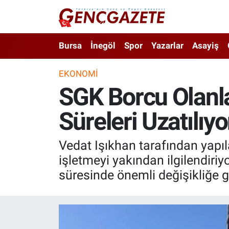
Bursa
Nöbetçi Eczaneler
Bursa
İnegöl
Spor
Yazarlar
Asayiş
İnegöl
Hava Durumu
EKONOMI
SGK Borcu Olanl
3.SAYFA
Trafik Durumu
Süreleri Uzatılıy
Spor
Süper Lig Puan Durumu ve Fikstür
Eğitim
Tüm Manşetler
Vedat Işıkhan tarafından yapı
işletmeyi yakından ilgilendiri
Ekonomi
Son Dakika Haberleri
süresinde önemli değişikliğe gi
Güncel
Haber Arşivi
İnanç