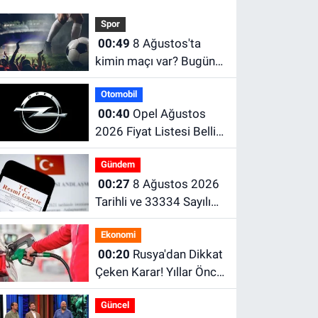
Spor
00:49
8 Ağustos'ta
kimin maçı var? Bugün
maç var mı? Bugün
Otomobil
hangi maçlar var?
00:40
Opel Ağustos
2026 Fiyat Listesi Belli
Oldu! Corsa, Mokka,
Gündem
Frontera ve Grandland
00:27
8 Ağustos 2026
Güncel Fiyatları
Tarihli ve 33334 Sayılı
Resmî Gazete
Ekonomi
00:20
Rusya'dan Dikkat
Çeken Karar! Yıllar Önce
Yasaklanan Düşük
Güncel
Standartlı Benzin