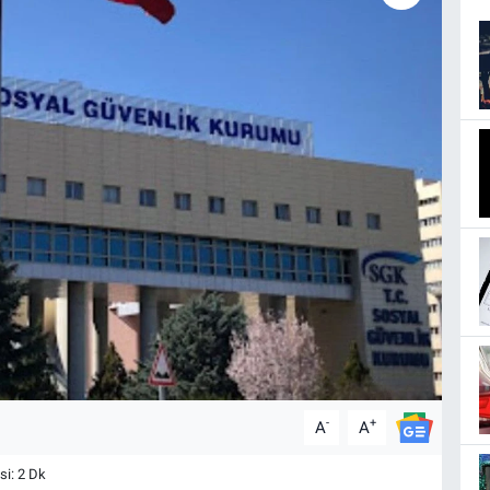
-
+
A
A
i: 2 Dk