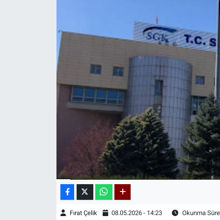
Kadın & Aile
Kültür & Sanat
Sağlık
Siyaset
Teknoloji
Yazarlar
Astroloji-Rüya
Fırat Çelik
08.05.2026 - 14:23
Okunma Süres