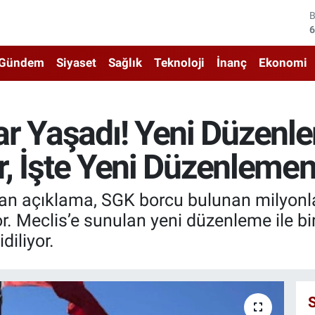
4
5
Gündem
Siyaset
Sağlık
Teknoloji
İnanç
Ekonomi
6
6
ar Yaşadı! Yeni Düzen
1
or, İşte Yeni Düzenlemen
6
lan açıklama, SGK borcu bulunan milyonla
yor. Meclis’e sunulan yeni düzenleme ile b
diliyor.