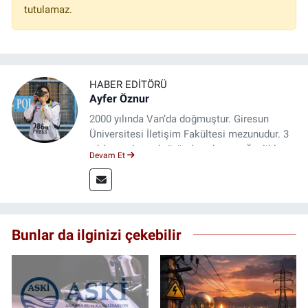
tutulamaz.
HABER EDITÖRÜ
Ayfer Öznur
2000 yılında Van’da doğmuştur. Giresun
Üniversitesi İletişim Fakültesi mezunudur. 3
yıldır medya sektöründe çalışıyor. Özelikle
Devam Et
kitap ve film konusunda uzmanlaşmıştır.
Bunlar da ilginizi çekebilir