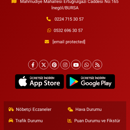
Mahmudiye Mahallesi Ertuğrulgazi Caddesi No:165
İnegöl/BURSA
0224 715 30 57
0532 696 30 57
[email protected]
Nöbetçi Eczaneler
Hava Durumu
Trafik Durumu
Puan Durumu ve Fikstür