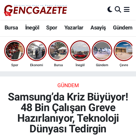
Bursa
Nöbetçi Eczaneler
Bursa
İnegöl
Spor
Yazarlar
Asayiş
Gündem
İnegöl
Hava Durumu
3.SAYFA
Trafik Durumu
Spor
Ekonomi
Bursa
İnegöl
Gündem
Çevre
Spor
Süper Lig Puan Durumu ve Fikstür
Eğitim
Tüm Manşetler
GÜNDEM
Samsung’da Kriz Büyüyor!
Ekonomi
Son Dakika Haberleri
48 Bin Çalışan Greve
Hazırlanıyor, Teknoloji
Güncel
Haber Arşivi
Dünyası Tedirgin
İnanç