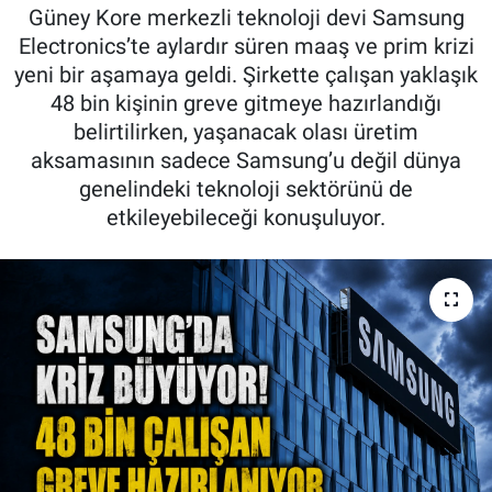
Güney Kore merkezli teknoloji devi Samsung
Kadın & Aile
Electronics’te aylardır süren maaş ve prim krizi
yeni bir aşamaya geldi. Şirkette çalışan yaklaşık
Kültür & Sanat
48 bin kişinin greve gitmeye hazırlandığı
belirtilirken, yaşanacak olası üretim
Sağlık
aksamasının sadece Samsung’u değil dünya
genelindeki teknoloji sektörünü de
Siyaset
etkileyebileceği konuşuluyor.
Teknoloji
Yazarlar
Astroloji-Rüya