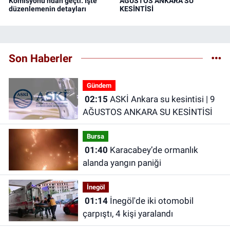
Komisyonu’ndan geçti: İşte
AĞUSTOS ANKARA SU
düzenlemenin detayları
KESİNTİSİ
Son Haberler
Gündem
02:15
ASKİ Ankara su kesintisi | 9
AĞUSTOS ANKARA SU KESİNTİSİ
Bursa
01:40
Karacabey’de ormanlık
alanda yangın paniği
İnegöl
01:14
İnegöl'de iki otomobil
çarpıştı, 4 kişi yaralandı