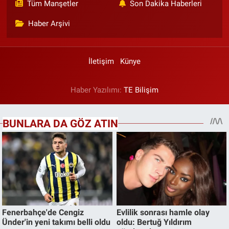
Tüm Manşetler
Son Dakika Haberleri
Haber Arşivi
İletişim
Künye
Haber Yazılımı:
TE Bilişim