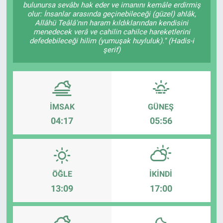
bulunursa sevâbı hak eder ve imanını kemâle erdirmiş
olur: İnsanlar arasında geçinebileceği (güzel) ahlâk,
Kadın & Aile
Allâhü Teâlâ'nın haram kıldıklarından kendisini
menedecek verâ ve cahilin cahilce hareketlerini
defedebileceği hilim (yumuşak huyluluk)." (Hadis-i
Kültür & Sanat
şerif)
Sağlık
Siyaset
İMSAK
GÜNEŞ
Teknoloji
04:17
05:56
Yazarlar
Astroloji-Rüya
ÖĞLE
İKINDI
13:09
17:00