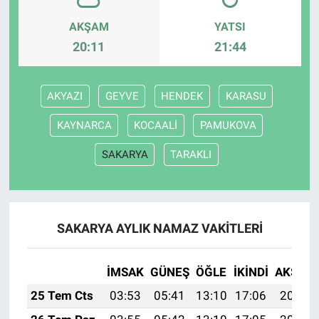
AKŞAM
YATSI
20:11
21:44
AKYAZI
GEYVE
HENDEK
KARASU
KAYNARCA
KOCAALİ
PAMUKOVA
SAKARYA
TARAKLI
SAKARYA AYLIK NAMAZ VAKITLERI
İMSAK
GÜNEŞ
ÖĞLE
İKINDI
AKŞAM
25 Tem Cts
03:53
05:41
13:10
17:06
20:29