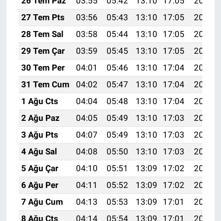
26 Tem Paz
03:55
05:42
13:10
17:05
20:28
27 Tem Pts
03:56
05:43
13:10
17:05
20:27
28 Tem Sal
03:58
05:44
13:10
17:05
20:26
29 Tem Çar
03:59
05:45
13:10
17:05
20:25
30 Tem Per
04:01
05:46
13:10
17:04
20:24
31 Tem Cum
04:02
05:47
13:10
17:04
20:23
1 Ağu Cts
04:04
05:48
13:10
17:04
20:22
2 Ağu Paz
04:05
05:49
13:10
17:03
20:21
3 Ağu Pts
04:07
05:49
13:10
17:03
20:20
4 Ağu Sal
04:08
05:50
13:10
17:03
20:19
5 Ağu Çar
04:10
05:51
13:09
17:02
20:17
6 Ağu Per
04:11
05:52
13:09
17:02
20:16
7 Ağu Cum
04:13
05:53
13:09
17:01
20:15
8 Ağu Cts
04:14
05:54
13:09
17:01
20:14