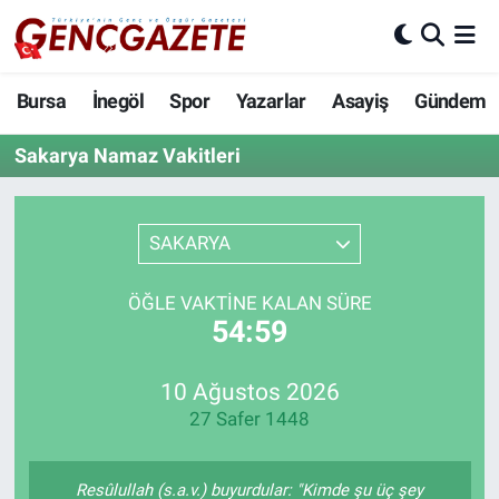
Bursa
Nöbetçi Eczaneler
Bursa
İnegöl
Spor
Yazarlar
Asayiş
Gündem
İnegöl
Hava Durumu
Sakarya Namaz Vakitleri
3.SAYFA
Trafik Durumu
SAKARYA
Spor
Süper Lig Puan Durumu ve Fikstür
ÖĞLE VAKTINE KALAN SÜRE
Eğitim
Tüm Manşetler
54:58
Ekonomi
Son Dakika Haberleri
10 Ağustos 2026
27 Safer 1448
Güncel
Haber Arşivi
İnanç
Resûlullah (s.a.v.) buyurdular: "Kimde şu üç şey