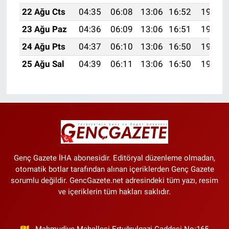
22 Ağu Cts
04:35
06:08
13:06
16:52
19:55
23 Ağu Paz
04:36
06:09
13:06
16:51
19:53
24 Ağu Pts
04:37
06:10
13:06
16:50
19:52
25 Ağu Sal
04:39
06:11
13:06
16:50
19:50
Genç Gazete İHA abonesidir. Editöryal düzenleme olmadan,
otomatik botlar tarafından alınan içeriklerden Genç Gazete
sorumlu değildir. GencGazete.net adresindeki tüm yazı, resim
ve içeriklerin tüm hakları saklıdır.
Mahmudiye Mahallesi Ertuğrulgazi Caddesi No:165