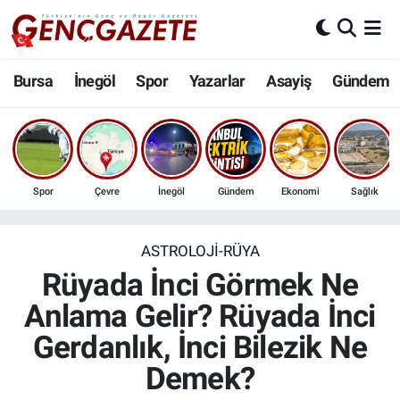
Bursa
Nöbetçi Eczaneler
Bursa
İnegöl
Spor
Yazarlar
Asayiş
Gündem
İnegöl
Hava Durumu
3.SAYFA
Trafik Durumu
Spor
Çevre
İnegöl
Gündem
Ekonomi
Sağlık
Spor
Süper Lig Puan Durumu ve Fikstür
Eğitim
Tüm Manşetler
ASTROLOJI-RÜYA
Rüyada İnci Görmek Ne
Ekonomi
Son Dakika Haberleri
Anlama Gelir? Rüyada İnci
Gerdanlık, İnci Bilezik Ne
Güncel
Haber Arşivi
Demek?
İnanç