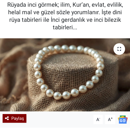
Rüyada inci görmek; ilim, Kur’an, evlat, evlilik,
Kadın & Aile
helal mal ve güzel sözle yorumlanır. İşte dini
rüya tabirleri ile İnci gerdanlık ve inci bilezik
Kültür & Sanat
tabirleri...
Sağlık
Siyaset
Teknoloji
Yazarlar
Astroloji-Rüya
Paylaş
-
+
A
A