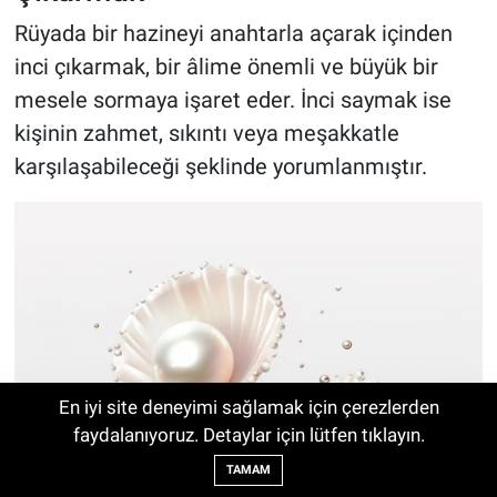
Rüyada bir hazineyi anahtarla açarak içinden
inci çıkarmak, bir âlime önemli ve büyük bir
mesele sormaya işaret eder. İnci saymak ise
kişinin zahmet, sıkıntı veya meşakkatle
karşılaşabileceği şeklinde yorumlanmıştır.
En iyi site deneyimi sağlamak için çerezlerden
Audi Ağustos 2026 Fiyat Listesi
faydalanıyoruz. Detaylar için lütfen tıklayın.
04:30
Açıklandı! İşte A3, A5, A6, Q Serisi ve e-
TAMAM
tron Modellerinin Güncel Fiyatları