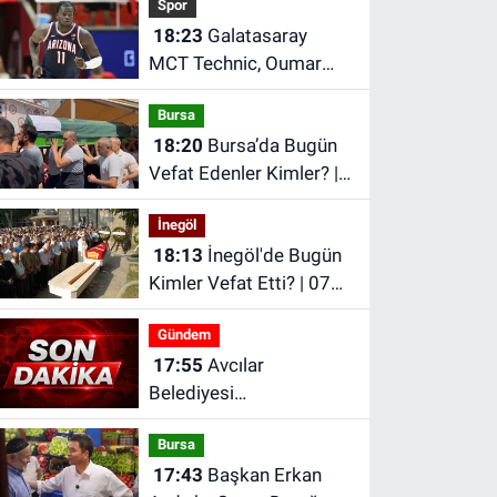
Spor
18:23
Galatasaray
MCT Technic, Oumar
Ballo’yu Transfer Etti
Bursa
18:20
Bursa’da Bugün
Vefat Edenler Kimler? |
07 Ağustos 2026 Cuma
İnegöl
18:13
İnegöl'de Bugün
Kimler Vefat Etti? | 07
Ağustos 2026 Cuma
Gündem
17:55
Avcılar
Belediyesi
soruşturmasında 12
Bursa
şüpheli için tutuklama
17:43
Başkan Erkan
talebi