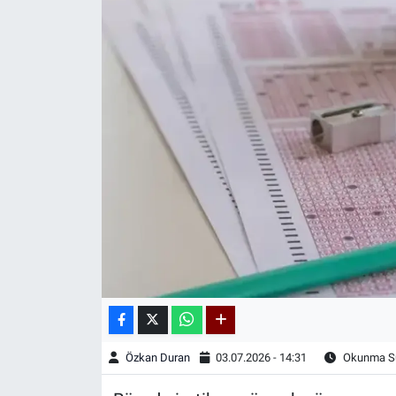
Kadın & Aile
Kültür & Sanat
Sağlık
Siyaset
Teknoloji
Yazarlar
Astroloji-Rüya
Özkan Duran
03.07.2026 - 14:31
Okunma Sü