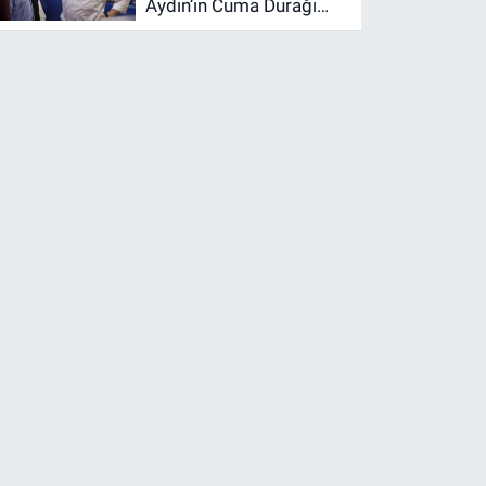
Aydın’ın Cuma Durağı
Küplüpınar Mahallesi
Oldu