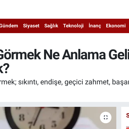
Gündem
Siyaset
Sağlık
Teknoloji
İnanç
Ekonomi
Görmek Ne Anlama Geli
k?
ek; sıkıntı, endişe, geçici zahmet, başarı