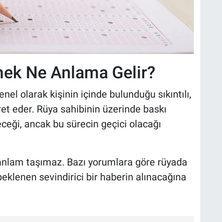
ek Ne Anlama Gelir?
l olarak kişinin içinde bulunduğu sıkıntılı,
et eder. Rüya sahibinin üzerinde baskı
ceği, ancak bu sürecin geçici olacağı
anlam taşımaz. Bazı yorumlara göre rüyada
eklenen sevindirici bir haberin alınacağına