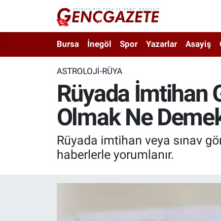
Bursa
Nöbetçi Eczaneler
Bursa
İnegöl
Spor
Yazarlar
Asayiş
İnegöl
Hava Durumu
ASTROLOJI-RÜYA
Rüyada İmtihan 
3.SAYFA
Trafik Durumu
Olmak Ne Deme
Spor
Süper Lig Puan Durumu ve Fikstür
Eğitim
Tüm Manşetler
Rüyada imtihan veya sınav görm
haberlerle yorumlanır.
Ekonomi
Son Dakika Haberleri
Güncel
Haber Arşivi
İnanç