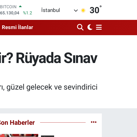
°
DOLAR
30
İstanbul
47,7106
%0.17
EURO
55,1652
%0.27
Resmi İlanlar
STERLİN
64,4046
%0.35
GRAM ALTIN
6618.49
%2.12
r? Rüyada Sınav
BİST100
13.773
%-19
BITCOIN
65.130,04
%1.2
, güzel gelecek ve sevindirici
Son Haberler