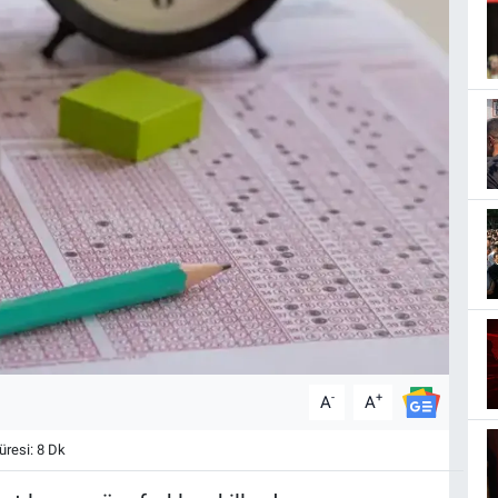
-
+
A
A
resi: 8 Dk