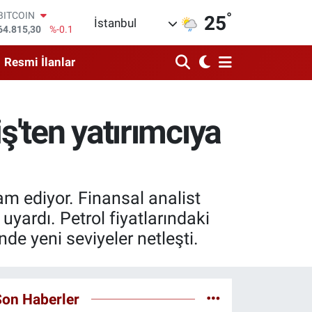
°
DOLAR
25
İstanbul
47,7436
%0.18
EURO
55,2510
%0.32
Resmi İlanlar
STERLİN
64,4811
%0.38
GRAM ALTIN
6660.55
%0
ş'ten yatırımcıya
BİST100
13.779
%-14
BITCOIN
64.815,30
%-0.1
am ediyor. Finansal analist
uyardı. Petrol fiyatlarındaki
de yeni seviyeler netleşti.
Son Haberler