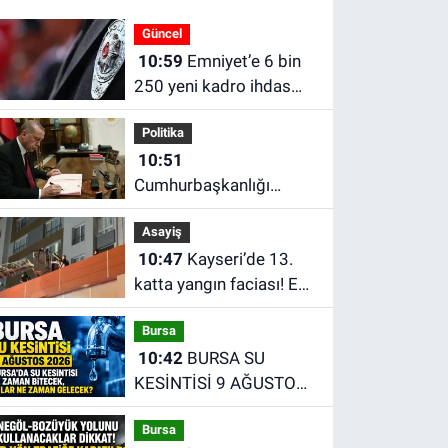
Güncel
10:59
Emniyet’e 6 bin
250 yeni kadro ihdas
edildi! Detaylar belli
Politika
oldu
10:51
Cumhurbaşkanlığı
atama kararları Resmî
Asayiş
Gazete'de yayımlandı
10:47
Kayseri’de 13.
katta yangın faciası! Ev
sahibi balkondan
Bursa
düşerek hayatını
10:42
BURSA SU
kaybetti
KESİNTİSİ 9 AĞUSTOS
2026 | Bursa'da su
Bursa
kesintisi ne zaman