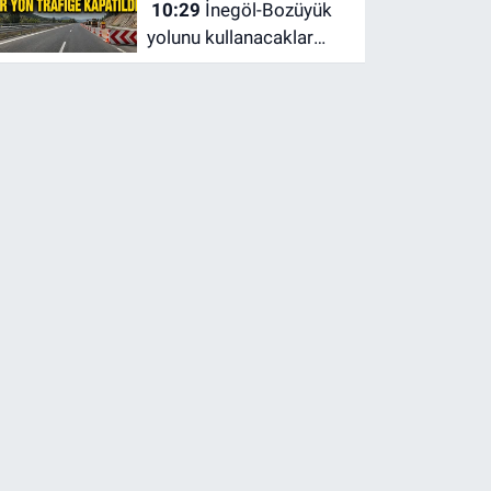
10:29
İnegöl-Bozüyük
bitecek, sular ne zaman
yolunu kullanacaklar
gelecek?
dikkat! Bir yön trafiğe
kapatıldı