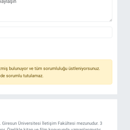
tmiş bulunuyor ve tüm sorumluluğu üstleniyorsunuz.
lde sorumlu tutulamaz.
 Giresun Üniversitesi İletişim Fakültesi mezunudur. 3
yor. Özelikle kitap ve film konusunda uzmanlaşmıştır.