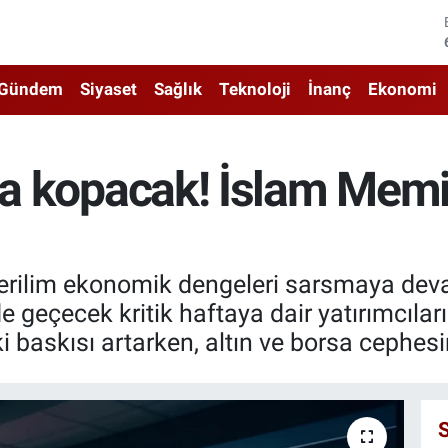
Gündem
Siyaset
Sağlık
Teknoloji
İnanç
Ekonomi
ına kopacak! İslam Memi
 gerilim ekonomik dengeleri sarsmaya dev
eçecek kritik haftaya dair yatırımcıları 
 baskısı artarken, altın ve borsa cephesin