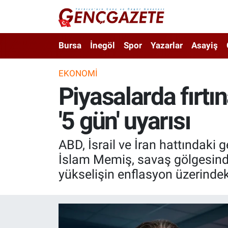
Bursa
Nöbetçi Eczaneler
Bursa
İnegöl
Spor
Yazarlar
Asayiş
İnegöl
Hava Durumu
EKONOMI
Piyasalarda fırt
3.SAYFA
Trafik Durumu
'5 gün' uyarısı
Spor
Süper Lig Puan Durumu ve Fikstür
Eğitim
Tüm Manşetler
ABD, İsrail ve İran hattındaki
İslam Memiş, savaş gölgesinde g
Ekonomi
Son Dakika Haberleri
yükselişin enflasyon üzerindeki
Güncel
Haber Arşivi
İnanç