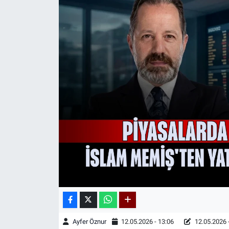
Kadın & Aile
Kültür & Sanat
Sağlık
Siyaset
Teknoloji
Yazarlar
Astroloji-Rüya
Ayfer Öznur
12.05.2026 - 13:06
12.05.2026 