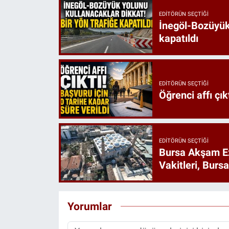
EDITÖRÜN SEÇTIĞI
İnegöl-Bozüyük 
kapatıldı
EDITÖRÜN SEÇTIĞI
Öğrenci affı çık
EDITÖRÜN SEÇTIĞI
Bursa Akşam E
Vakitleri, Burs
Yorumlar