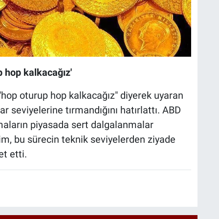
p hop kalkacağız'
 "hop oturup hop kalkacağız" diyerek uyaran
r seviyelerine tırmandığını hatırlattı. ABD
maların piyasada sert dalgalanmalar
im, bu sürecin teknik seviyelerden ziyade
t etti.