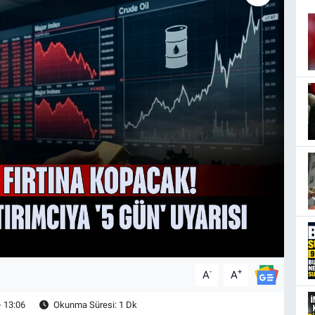
-
+
A
A
- 13:06
Okunma Süresi: 1 Dk