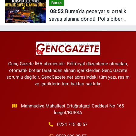
Bursa
08:52
Bursa’da gece yarısı ortalık
savaş alanına döndü! Polis biber
gazıyla müdahale etti
Genç Gazete İHA abonesidir. Editöryal düzenleme olmadan,
otomatik botlar tarafından alınan içeriklerden Genç Gazete
sorumlu değildir. GencGazete.net adresindeki tüm yazı, resim
ve içeriklerin tüm hakları saklıdır.
Mahmudiye Mahallesi Ertuğrulgazi Caddesi No:165
İnegöl/BURSA
0224 715 30 57