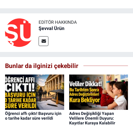
EDITÖR HAKKINDA
Şevval Ürün
Bunlar da ilginizi çekebilir
Öğrenci affı çıktı! Başvuru için
Adres Değişikliği Yapan
o tarihe kadar süre verildi
Velilere Önemli Duyuru:
Kayıtlar Kuraya Kalabilir