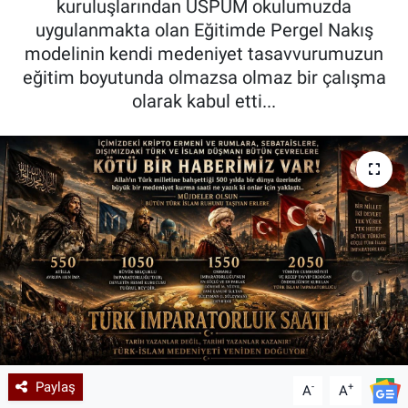
kuruluşlarından USPUM okulumuzda
uygulanmakta olan Eğitimde Pergel Nakış
Kadın & Aile
modelinin kendi medeniyet tasavvurumuzun
eğitim boyutunda olmazsa olmaz bir çalışma
Kültür & Sanat
olarak kabul etti...
Sağlık
Siyaset
Teknoloji
Yazarlar
Astroloji-Rüya
Paylaş
-
+
A
A