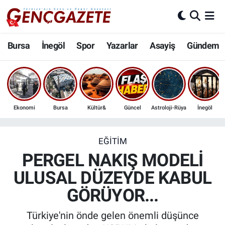
Bursa
Nöbetçi Eczaneler
Bursa
İnegöl
Spor
Yazarlar
Asayiş
Gündem
İnegöl
Hava Durumu
3.SAYFA
Trafik Durumu
Ekonomi
Bursa
Kültür&
Güncel
Astroloji-Rüya
İnegöl
Spor
Süper Lig Puan Durumu ve Fikstür
Eğitim
Tüm Manşetler
EĞITIM
PERGEL NAKIŞ MODELİ
Ekonomi
Son Dakika Haberleri
ULUSAL DÜZEYDE KABUL
GÖRÜYOR...
Güncel
Haber Arşivi
Türkiye'nin önde gelen önemli düşünce
İnanç