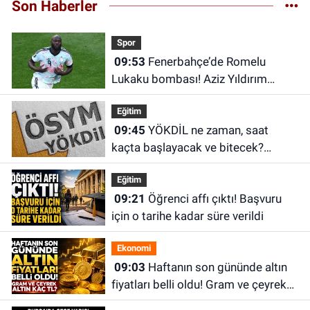
Son Haberler
Spor
09:53
Fenerbahçe’de Romelu
Lukaku bombası! Aziz Yıldırım
devreye girdi
Eğitim
09:45
YÖKDİL ne zaman, saat
kaçta başlayacak ve bitecek?
YÖKDİL/2 sonuçları ne zaman
Eğitim
açıklanacak?
09:21
Öğrenci affı çıktı! Başvuru
için o tarihe kadar süre verildi
Ekonomi
09:03
Haftanın son gününde altın
fiyatları belli oldu! Gram ve çeyrek
altın kaç TL?