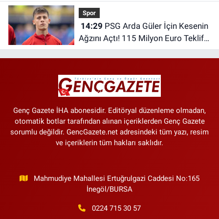
oldu
Spor
14:29
PSG Arda Güler İçin Kesenin
Ağzını Açtı! 115 Milyon Euro Teklif
Edildi
Genç Gazete İHA abonesidir. Editöryal düzenleme olmadan,
otomatik botlar tarafından alınan içeriklerden Genç Gazete
sorumlu değildir. GencGazete.net adresindeki tüm yazı, resim
ve içeriklerin tüm hakları saklıdır.
Mahmudiye Mahallesi Ertuğrulgazi Caddesi No:165
İnegöl/BURSA
0224 715 30 57