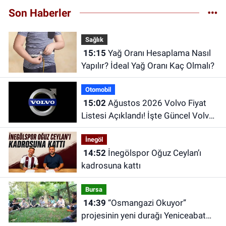
Son Haberler
Sağlık
15:15
Yağ Oranı Hesaplama Nasıl
Yapılır? İdeal Yağ Oranı Kaç Olmalı?
Otomobil
15:02
Ağustos 2026 Volvo Fiyat
Listesi Açıklandı! İşte Güncel Volvo
Modellerinin Fiyatları
İnegöl
14:52
İnegölspor Oğuz Ceylan’ı
kadrosuna kattı
Bursa
14:39
“Osmangazi Okuyor”
projesinin yeni durağı Yeniceabat