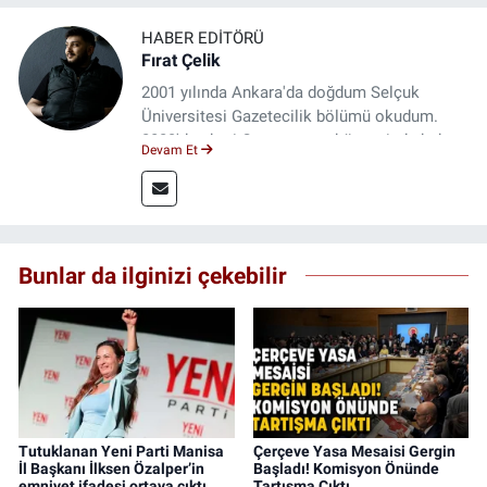
HABER EDITÖRÜ
Fırat Çelik
2001 yılında Ankara'da doğdum Selçuk
Üniversitesi Gazetecilik bölümü okudum.
2023'den beri Genç gazete bünyesinde haber
Devam Et
editörlüğü yapmaktayım.
Bunlar da ilginizi çekebilir
Tutuklanan Yeni Parti Manisa
Çerçeve Yasa Mesaisi Gergin
İl Başkanı İlksen Özalper’in
Başladı! Komisyon Önünde
emniyet ifadesi ortaya çıktı
Tartışma Çıktı