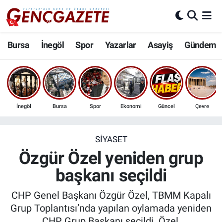
Bursa
Nöbetçi Eczaneler
Bursa
İnegöl
Spor
Yazarlar
Asayiş
Gündem
İnegöl
Hava Durumu
3.SAYFA
Trafik Durumu
İnegöl
Bursa
Spor
Ekonomi
Güncel
Çevre
Spor
Süper Lig Puan Durumu ve Fikstür
Eğitim
Tüm Manşetler
SIYASET
Özgür Özel yeniden grup
Ekonomi
Son Dakika Haberleri
başkanı seçildi
Güncel
Haber Arşivi
CHP Genel Başkanı Özgür Özel, TBMM Kapalı
Grup Toplantısı’nda yapılan oylamada yeniden
İnanç
CHP Grup Başkanı seçildi. Özel,