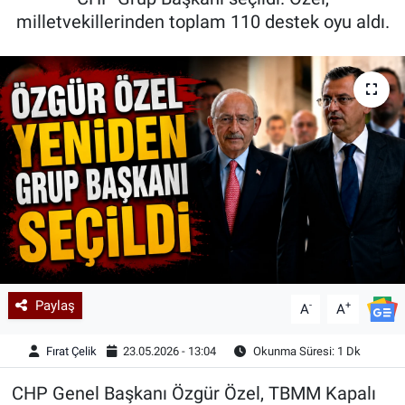
milletvekillerinden toplam 110 destek oyu aldı.
Kadın & Aile
Kültür & Sanat
Sağlık
Siyaset
Teknoloji
Yazarlar
Paylaş
-
+
Astroloji-Rüya
A
A
Fırat Çelik
23.05.2026 - 13:04
Okunma Süresi: 1 Dk
CHP Genel Başkanı Özgür Özel, TBMM Kapalı