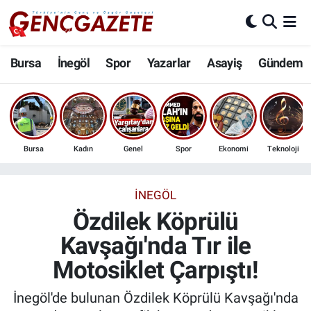
Bursa
Nöbetçi Eczaneler
Bursa
İnegöl
Spor
Yazarlar
Asayiş
Gündem
İnegöl
Hava Durumu
3.SAYFA
Trafik Durumu
Bursa
Kadın
Genel
Spor
Ekonomi
Teknoloji
Spor
Süper Lig Puan Durumu ve Fikstür
Eğitim
Tüm Manşetler
İNEGÖL
Özdilek Köprülü
Ekonomi
Son Dakika Haberleri
Kavşağı'nda Tır ile
Motosiklet Çarpıştı!
Güncel
Haber Arşivi
İnegöl'de bulunan Özdilek Köprülü Kavşağı'nda
İnanç