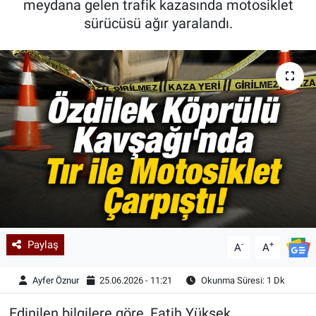
meydana gelen trafik kazasında motosiklet
sürücüsü ağır yaralandı.
Kadın & Aile
Kültür & Sanat
Sağlık
Siyaset
Teknoloji
Yazarlar
Astroloji-Rüya
Paylaş
-
+
A
A
Ayfer Öznur
25.06.2026 - 11:21
Okunma Süresi: 1 Dk
Edinilen bilgilere göre, Fatih Yüksek