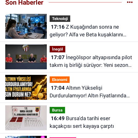
Son Haberler
Teknoloji
17:16
Z Kuşağından sonra ne
geliyor? Alfa ve Beta kuşaklarını
nasıl bir gelecek bekliyor?
İnegöl
17:07
İnegölspor altyapısında pilot
takım iş birliği sürüyor: Yeni sezon
planlaması yapıldı
Ekonomi
17:04
Altının Yükselişi
Durdurulamıyor! Altın Fiyatlarında
Son Durum Ne?
Bursa
16:49
Bursa'da tarihi eser
kaçakçısı sert kayaya çarptı