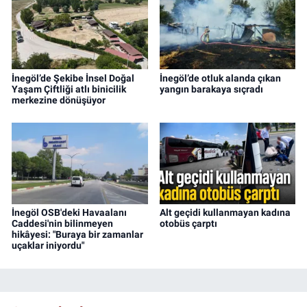
İnegöl’de Şekibe İnsel Doğal
İnegöl’de otluk alanda çıkan
Yaşam Çiftliği atlı binicilik
yangın barakaya sıçradı
merkezine dönüşüyor
İnegöl OSB'deki Havaalanı
Alt geçidi kullanmayan kadına
Caddesi'nin bilinmeyen
otobüs çarptı
hikâyesi: "Buraya bir zamanlar
uçaklar iniyordu"