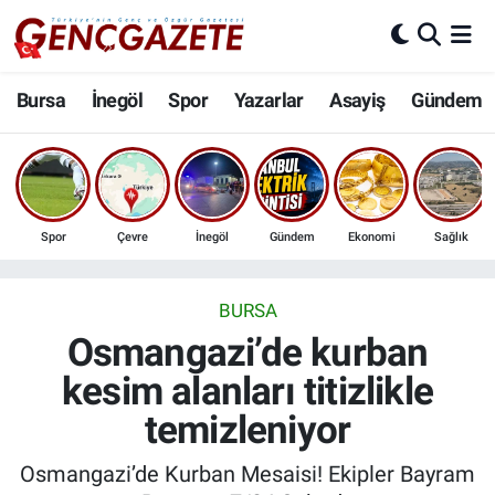
Bursa
Nöbetçi Eczaneler
Bursa
İnegöl
Spor
Yazarlar
Asayiş
Gündem
İnegöl
Hava Durumu
3.SAYFA
Trafik Durumu
Spor
Çevre
İnegöl
Gündem
Ekonomi
Sağlık
Spor
Süper Lig Puan Durumu ve Fikstür
Eğitim
Tüm Manşetler
BURSA
Osmangazi’de kurban
Ekonomi
Son Dakika Haberleri
kesim alanları titizlikle
temizleniyor
Güncel
Haber Arşivi
Osmangazi’de Kurban Mesaisi! Ekipler Bayram
İnanç