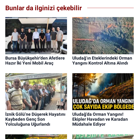
Bunlar da ilginizi çekebilir
Bursa Büyükşehir'den Afetlere
Uludağ’ın Eteklerindeki Orman
Hazır İki Yeni Mobil Araç
Yangını Kontrol Altına Alındı
İznik Gölü’ne Düşerek Hayatını
Uludağ’da Orman Yangını!
Kaybeden Genç Son
Ekipler Havadan ve Karadan
Yolculuğuna Uğurlandı
Müdahale Ediyor