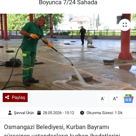
Boyunca 7/24 Sahada
Kadın & Aile
Kültür & Sanat
Sağlık
Siyaset
Teknoloji
Yazarlar
Paylaş
-
+
A
A
Astroloji-Rüya
Şevval Ürün
28.05.2026 - 15:12
Okunma Süresi: 1 Dk
Osmangazi Belediyesi, Kurban Bayramı
süresince vatandaşların kurban ibadetlerini