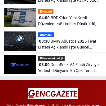
Listesi Açıklandı! İşte A3, A5, A6, Q
Serisi ve e-tron Modellerinin Güncel
Ekonomi
Fiyatları
04:00
BDDK'dan Yeni Kredi
Düzenlemesi! Limitler Düşürüldü,
Uyum İçin Tarih Verildi
Otomobil
03:30
BMW Ağustos 2026 Fiyat
Listesi Açıklandı! İşte Güncel
Fiyatlar
Bilim ve teknoloji
03:00
DeepSeek V4 Flash Zirveye
Yerleşti! Dünyanın En Çok Tercih
Edilen Yapay Zekâ Modellerinden
Biri Oldu
Genç Gazete İHA abonesidir. Editöryal düzenleme olmadan,