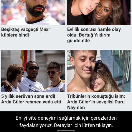
En iyi site deneyimi sağlamak için çerezlerden
Honor'dan Robot Kameralı Yeni Telefon
faydalanıyoruz. Detaylar için lütfen tıklayın.
05:00
Geliyor! 200 MP Kamera ve Dev Batarya