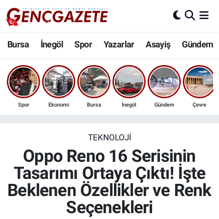
Bursa
Nöbetçi Eczaneler
Bursa
İnegöl
Spor
Yazarlar
Asayiş
Gündem
İnegöl
Hava Durumu
3.SAYFA
Trafik Durumu
Spor
Ekonomi
Bursa
İnegöl
Gündem
Çevre
Spor
Süper Lig Puan Durumu ve Fikstür
Eğitim
Tüm Manşetler
TEKNOLOJI
Oppo Reno 16 Serisinin
Ekonomi
Son Dakika Haberleri
Tasarımı Ortaya Çıktı! İşte
Beklenen Özellikler ve Renk
Güncel
Haber Arşivi
Seçenekleri
İnanç