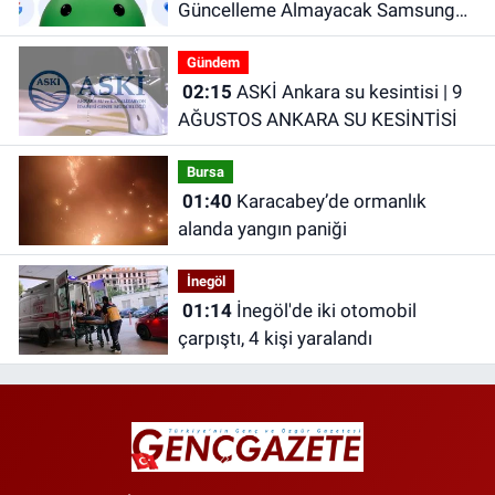
Güncelleme Almayacak Samsung
Telefonlar Belli Oldu!
Gündem
02:15
ASKİ Ankara su kesintisi | 9
AĞUSTOS ANKARA SU KESİNTİSİ
Bursa
01:40
Karacabey’de ormanlık
alanda yangın paniği
İnegöl
01:14
İnegöl'de iki otomobil
çarpıştı, 4 kişi yaralandı