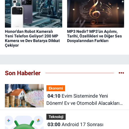
Honor'dan Robot Kameralı
MP3 Nedir? MP3’ün Açılımı,
Yeni Telefon Geliyor! 200 MP
Tarihi, Özellikleri ve Diğer Ses
Kamera ve Dev Batarya Dikkat
Dosyalarından Farkları
Çekiyor
Son Haberler
Ekonomi
04:10
Evim Sisteminde Yeni
Dönem! Ev ve Otomobil Alacakları
İlgilendiren Kısıtlamalar Geliyor
Teknoloji
03:00
Android 17 Sonrası