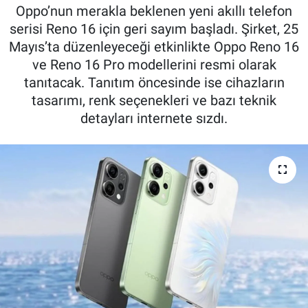
Oppo’nun merakla beklenen yeni akıllı telefon
Kadın & Aile
serisi Reno 16 için geri sayım başladı. Şirket, 25
Mayıs’ta düzenleyeceği etkinlikte Oppo Reno 16
Kültür & Sanat
ve Reno 16 Pro modellerini resmi olarak
tanıtacak. Tanıtım öncesinde ise cihazların
Sağlık
tasarımı, renk seçenekleri ve bazı teknik
detayları internete sızdı.
Siyaset
Teknoloji
Yazarlar
Astroloji-Rüya