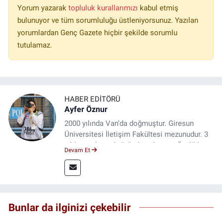
Yorum yazarak
topluluk kurallarımızı
kabul etmiş
bulunuyor ve tüm sorumluluğu üstleniyorsunuz. Yazılan
yorumlardan Genç Gazete hiçbir şekilde sorumlu
tutulamaz.
HABER EDITÖRÜ
Ayfer Öznur
2000 yılında Van’da doğmuştur. Giresun
Üniversitesi İletişim Fakültesi mezunudur. 3
yıldır medya sektöründe çalışıyor. Özelikle
Devam Et
kitap ve film konusunda uzmanlaşmıştır.
Bunlar da ilginizi çekebilir