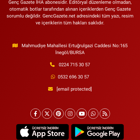
Genç Gazete İHA abonesidir. Editöryal düzenleme olmadan,
otomatik botlar tarafından alınan içeriklerden Genç Gazete
sorumlu değildir. GencGazete.net adresindeki tüm yazı, resim
ve içeriklerin tüm hakları saklıdır.
Mahmudiye Mahallesi Ertuğrulgazi Caddesi No:165
İnegöl/BURSA
0224 715 30 57
0532 696 30 57
[email protected]