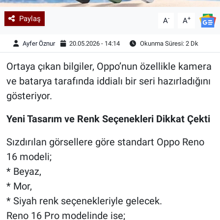
Paylaş
-
+
A
A
Ayfer Öznur
20.05.2026 - 14:14
Okunma Süresi: 2 Dk
Ortaya çıkan bilgiler, Oppo’nun özellikle kamera
ve batarya tarafında iddialı bir seri hazırladığını
gösteriyor.
Yeni Tasarım ve Renk Seçenekleri Dikkat Çekti
Sızdırılan görsellere göre standart Oppo Reno
16 modeli;
* Beyaz,
* Mor,
* Siyah renk seçenekleriyle gelecek.
Reno 16 Pro modelinde ise;