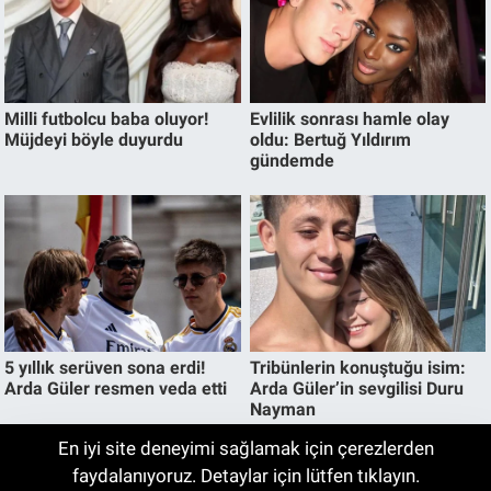
En iyi site deneyimi sağlamak için çerezlerden
Evim Sisteminde Yeni Dönem! Ev ve
faydalanıyoruz. Detaylar için lütfen tıklayın.
04:10