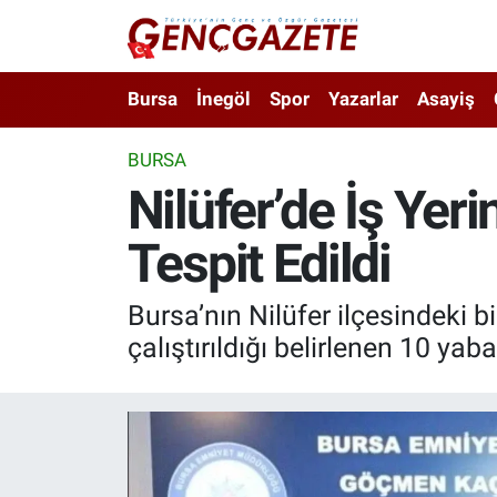
Bursa
Nöbetçi Eczaneler
Bursa
İnegöl
Spor
Yazarlar
Asayiş
İnegöl
Hava Durumu
BURSA
Nilüfer’de İş Ye
3.SAYFA
Trafik Durumu
Tespit Edildi
Spor
Süper Lig Puan Durumu ve Fikstür
Eğitim
Tüm Manşetler
Bursa’nın Nilüfer ilçesindeki 
çalıştırıldığı belirlenen 10 yaba
Ekonomi
Son Dakika Haberleri
Güncel
Haber Arşivi
İnanç