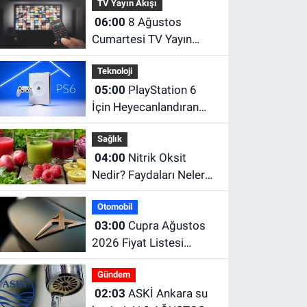
TV Yayın Akışı
06:00
8 Ağustos
Cumartesi TV Yayın
Akışı | 8 Ağustos'ta
Teknoloji
Televizyonda Neler Var?
05:00
PlayStation 6
TRT 1, TV8, NOW TV,
İçin Heyecanlandıran
Show TV, ATV, Star TV...
Sızıntı! Performansı
Sağlık
PS5'i Geride Bırakabilir
04:00
Nitrik Oksit
Nedir? Faydaları Neler?
Hangi Besinlerde
Otomobil
Bulunur?
03:00
Cupra Ağustos
2026 Fiyat Listesi
Açıklandı! Formentor,
Gündem
Leon ve Terramar
02:03
ASKİ Ankara su
Güncel Fiyatları