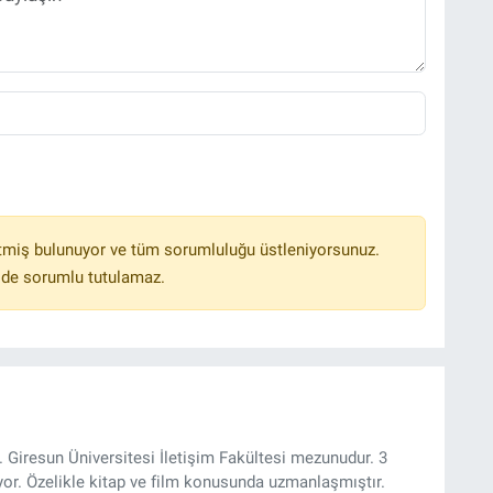
tmiş bulunuyor ve tüm sorumluluğu üstleniyorsunuz.
lde sorumlu tutulamaz.
 Giresun Üniversitesi İletişim Fakültesi mezunudur. 3
yor. Özelikle kitap ve film konusunda uzmanlaşmıştır.