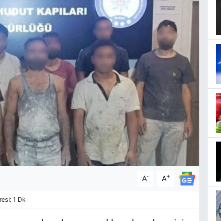
-
+
A
A
esi: 1 Dk