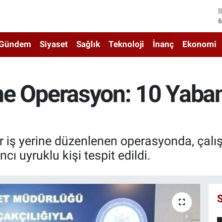
4
5
Gündem
Siyaset
Sağlık
Teknoloji
İnanç
Ekonomi
6
6
rine Operasyon: 10 Yaba
1
6
bir iş yerine düzenlenen operasyonda, ça
ncı uyruklu kişi tespit edildi.