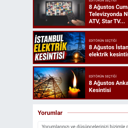
EDITÖRÜN SEÇTIĞI
8 Ağustos Cumar
Televizyonda N
ATV, Star TV...
EDITÖRÜN SEÇTIĞI
8 Ağustos İstan
elektrik kesinti
EDITÖRÜN SEÇTIĞI
8 Ağustos Ankar
Kesintisi
Yorumlar