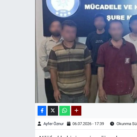
Kadın & Aile
Kültür & Sanat
Sağlık
Siyaset
Teknoloji
Yazarlar
Astroloji-Rüya
Ayfer Öznur
06.07.2026 - 17:39
Okunma Sür