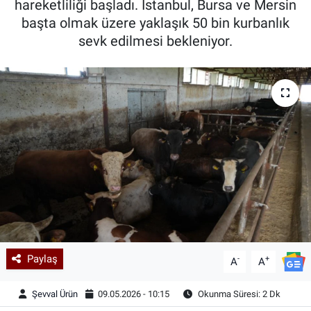
hareketliliği başladı. İstanbul, Bursa ve Mersin
başta olmak üzere yaklaşık 50 bin kurbanlık
Kadın & Aile
sevk edilmesi bekleniyor.
Kültür & Sanat
Sağlık
Siyaset
Teknoloji
Yazarlar
Astroloji-Rüya
Paylaş
-
+
A
A
Şevval Ürün
09.05.2026 - 10:15
Okunma Süresi: 2 Dk