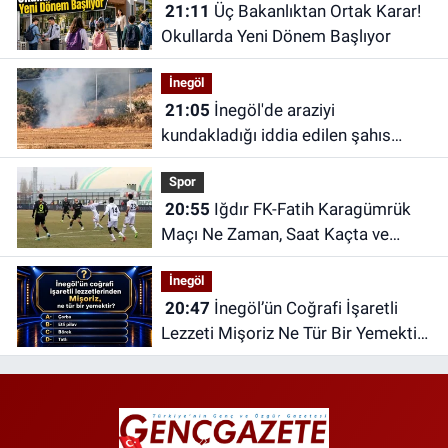
21:11
Üç Bakanlıktan Ortak Karar!
Okullarda Yeni Dönem Başlıyor
İnegöl
21:05
İnegöl'de araziyi
kundakladığı iddia edilen şahıs
yakalandı
Spor
20:55
Iğdır FK-Fatih Karagümrük
Maçı Ne Zaman, Saat Kaçta ve
Hangi Kanalda?
İnegöl
20:47
İnegöl’ün Coğrafi İşaretli
Lezzeti Mişoriz Ne Tür Bir Yemektir?
Bu Sorunun Cevabını Herkes
Bilmiyor