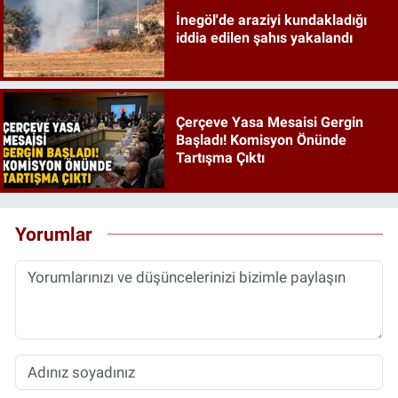
İnegöl'de araziyi kundakladığı
iddia edilen şahıs yakalandı
Çerçeve Yasa Mesaisi Gergin
Başladı! Komisyon Önünde
Tartışma Çıktı
Yorumlar