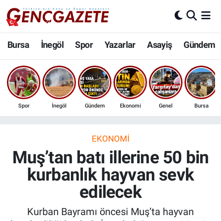
Bursa
Nöbetçi Eczaneler
Bursa
İnegöl
Spor
Yazarlar
Asayiş
Gündem
İnegöl
Hava Durumu
3.SAYFA
Trafik Durumu
Spor
İnegöl
Gündem
Ekonomi
Genel
Bursa
Spor
Süper Lig Puan Durumu ve Fikstür
Eğitim
Tüm Manşetler
EKONOMI
Muş’tan batı illerine 50 bin
Ekonomi
Son Dakika Haberleri
kurbanlık hayvan sevk
edilecek
Güncel
Haber Arşivi
Kurban Bayramı öncesi Muş’ta hayvan
İnanç