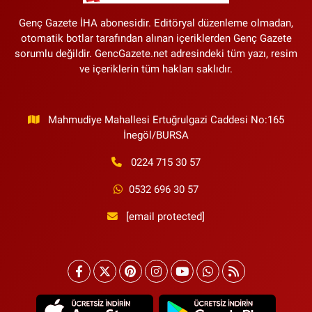
Genç Gazete İHA abonesidir. Editöryal düzenleme olmadan,
otomatik botlar tarafından alınan içeriklerden Genç Gazete
sorumlu değildir. GencGazete.net adresindeki tüm yazı, resim
ve içeriklerin tüm hakları saklıdır.
Mahmudiye Mahallesi Ertuğrulgazi Caddesi No:165
İnegöl/BURSA
0224 715 30 57
0532 696 30 57
[email protected]