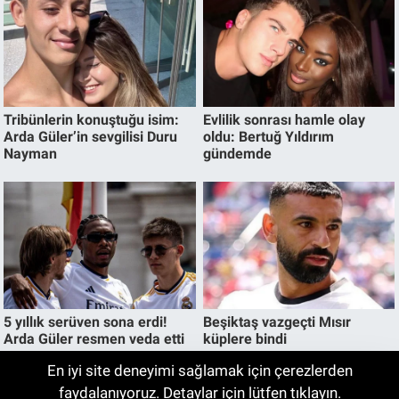
En iyi site deneyimi sağlamak için çerezlerden
VakıfBank, Sırp Smaçör Vanja Ivanovic’i
faydalanıyoruz. Detaylar için lütfen tıklayın.
21:34