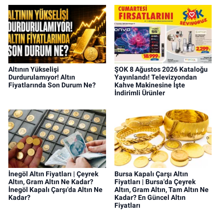
Altının Yükselişi
ŞOK 8 Ağustos 2026 Kataloğu
Durdurulamıyor! Altın
Yayınlandı! Televizyondan
Fiyatlarında Son Durum Ne?
Kahve Makinesine İşte
İndirimli Ürünler
İnegöl Altın Fiyatları | Çeyrek
Bursa Kapalı Çarşı Altın
Altın, Gram Altın Ne Kadar?
Fiyatları | Bursa'da Çeyrek
İnegöl Kapalı Çarşı'da Altın Ne
Altın, Gram Altın, Tam Altın Ne
Kadar?
Kadar? En Güncel Altın
Fiyatları