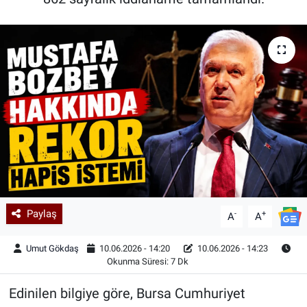
Kadın & Aile
Kültür & Sanat
Sağlık
Siyaset
Teknoloji
Yazarlar
Paylaş
-
+
A
A
Astroloji-Rüya
Umut Gökdaş
10.06.2026 - 14:20
10.06.2026 - 14:23
Okunma Süresi: 7 Dk
Edinilen bilgiye göre, Bursa Cumhuriyet