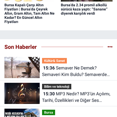
Bursa Kapalı Çarşı Altın
Bursa’da 2.34 promil alkollü
Fiyatları | Bursa'da Çeyrek
sürücü kaza yaptı: “Sanane”
Altın, Gram Altın, Tam Altın Ne
diyerek karşılık verdi
Kadar? En Güncel Altın
Fiyatları
Son Haberler
Kültür& Sanat
15:36
Semaver Ne Demek?
Semaveri Kim Buldu? Semaverde
Çay Nasıl Demlenir?
Bilim ve teknoloji
15:30
MP3 Nedir? MP3’ün Açılımı,
Tarihi, Özellikleri ve Diğer Ses
Dosyalarından Farkları
Bursa