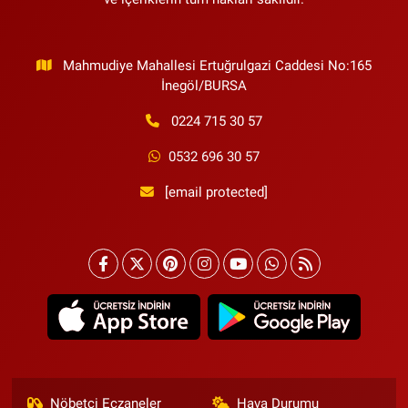
Mahmudiye Mahallesi Ertuğrulgazi Caddesi No:165
İnegöl/BURSA
0224 715 30 57
0532 696 30 57
[email protected]
Nöbetçi Eczaneler
Hava Durumu