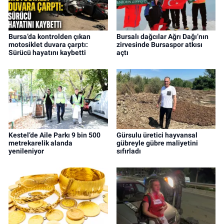
Bursa’da kontrolden çıkan
Bursalı dağcılar Ağrı Dağı’nın
motosiklet duvara çarptı:
zirvesinde Bursaspor atkısı
Sürücü hayatını kaybetti
açtı
Kestel’de Aile Parkı 9 bin 500
Gürsulu üretici hayvansal
metrekarelik alanda
gübreyle gübre maliyetini
yenileniyor
sıfırladı