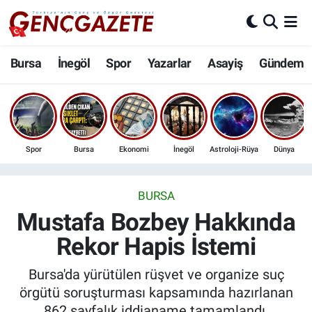
Bursa
Nöbetçi Eczaneler
Bursa
İnegöl
Spor
Yazarlar
Asayiş
Gündem
İnegöl
Hava Durumu
3.SAYFA
Trafik Durumu
Spor
Bursa
Ekonomi
İnegöl
Astroloji-Rüya
Dünya
Spor
Süper Lig Puan Durumu ve Fikstür
Eğitim
Tüm Manşetler
BURSA
Mustafa Bozbey Hakkında
Ekonomi
Son Dakika Haberleri
Rekor Hapis İstemi
Güncel
Haber Arşivi
Bursa'da yürütülen rüşvet ve organize suç
örgütü soruşturması kapsamında hazırlanan
İnanç
862 sayfalık iddianame tamamlandı.