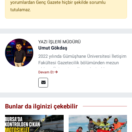
yorumlardan Genç Gazete hiçbir şekilde sorumlu
tutulamaz.
YAZI İŞLERI MÜDÜRÜ
Umut Gökdaş
2022 yılında Gümüşhane Üniversitesi İletişim
Fakültesi Gazetecilik bölümünden mezun
oldum. Üniversite yıllarımda 4 yıl boyunca
Devam Et
uygulamalı medya merkezinde görev alarak
saha deneyimi kazandım. 2023 yılından beri
Genç Gazete'de okurlarımıza haber
ulaştırıyorum.
Bunlar da ilginizi çekebilir