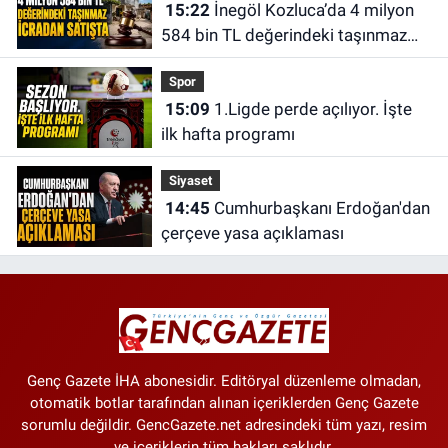
15:22
İnegöl Kozluca’da 4 milyon
584 bin TL değerindeki taşınmaz
icradan satışta
Spor
15:09
1.Ligde perde açılıyor. İşte
ilk hafta programı
Siyaset
14:45
Cumhurbaşkanı Erdoğan'dan
çerçeve yasa açıklaması
Genç Gazete İHA abonesidir. Editöryal düzenleme olmadan,
otomatik botlar tarafından alınan içeriklerden Genç Gazete
sorumlu değildir. GencGazete.net adresindeki tüm yazı, resim
ve içeriklerin tüm hakları saklıdır.