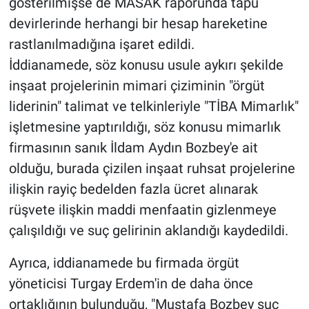
gösterilmişse de MASAK raporunda tapu
devirlerinde herhangi bir hesap hareketine
rastlanılmadığına işaret edildi.
İddianamede, söz konusu usule aykırı şekilde
inşaat projelerinin mimari çiziminin "örgüt
liderinin" talimat ve telkinleriyle "TİBA Mimarlık"
işletmesine yaptırıldığı, söz konusu mimarlık
firmasının sanık İldam Aydın Bozbey'e ait
olduğu, burada çizilen inşaat ruhsat projelerine
ilişkin rayiç bedelden fazla ücret alınarak
rüşvete ilişkin maddi menfaatin gizlenmeye
çalışıldığı ve suç gelirinin aklandığı kaydedildi.
Ayrıca, iddianamede bu firmada örgüt
yöneticisi Turgay Erdem'in de daha önce
ortaklığının bulunduğu, "Mustafa Bozbey suç