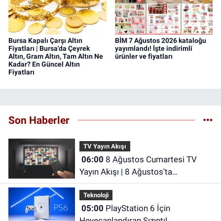
Bursa Kapalı Çarşı Altın
BİM 7 Ağustos 2026 kataloğu
Fiyatları | Bursa'da Çeyrek
yayımlandı! İşte indirimli
Altın, Gram Altın, Tam Altın Ne
ürünler ve fiyatları
Kadar? En Güncel Altın
Fiyatları
Son Haberler
TV Yayın Akışı
06:00
8 Ağustos Cumartesi TV
Yayın Akışı | 8 Ağustos'ta
Televizyonda Neler Var? TRT 1, TV8,
Teknoloji
NOW TV, Show TV, ATV, Star TV...
05:00
PlayStation 6 İçin
Heyecanlandıran Sızıntı!