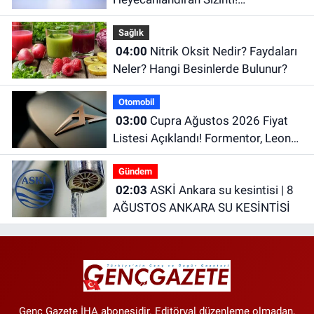
Performansı PS5'i Geride Bırakabilir
Sağlık
04:00
Nitrik Oksit Nedir? Faydaları
Neler? Hangi Besinlerde Bulunur?
Otomobil
03:00
Cupra Ağustos 2026 Fiyat
Listesi Açıklandı! Formentor, Leon
ve Terramar Güncel Fiyatları
Gündem
02:03
ASKİ Ankara su kesintisi | 8
AĞUSTOS ANKARA SU KESİNTİSİ
Genç Gazete İHA abonesidir. Editöryal düzenleme olmadan,