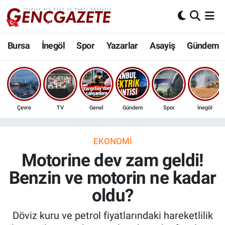
Bursa
Nöbetçi Eczaneler
Bursa
İnegöl
Spor
Yazarlar
Asayiş
Gündem
İnegöl
Hava Durumu
3.SAYFA
Trafik Durumu
Çevre
TV
Genel
Gündem
Spor
İnegöl
Spor
Süper Lig Puan Durumu ve Fikstür
Eğitim
Tüm Manşetler
EKONOMI
Motorine dev zam geldi!
Ekonomi
Son Dakika Haberleri
Benzin ve motorin ne kadar
oldu?
Güncel
Haber Arşivi
Döviz kuru ve petrol fiyatlarındaki hareketlilik
İnanç