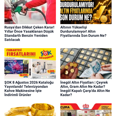
Rusya'dan Dikkat Çeken Karar!
Altının Yükselişi
Yıllar Önce Yasaklanan Düşük
Durdurulamıyor! Altın
Standartlı Benzin Yeniden
Fiyatlarında Son Durum Ne?
Satılacak
ŞOK 8 Ağustos 2026 Kataloğu
İnegöl Altın Fiyatları | Çeyrek
Yayınlandı! Televizyondan
Altın, Gram Altın Ne Kadar?
Kahve Makinesine İşte
İnegöl Kapalı Çarşı'da Altın Ne
İndirimli Ürünler
Kadar?