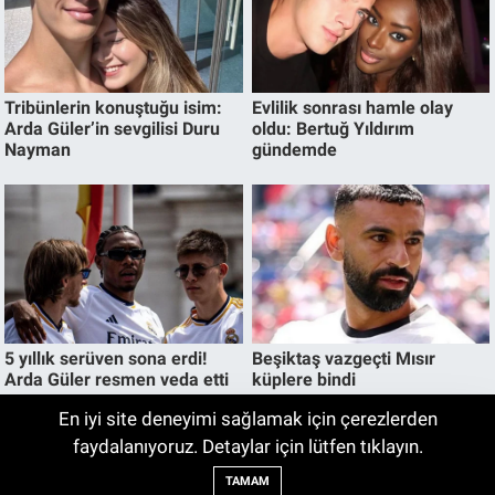
En iyi site deneyimi sağlamak için çerezlerden
8 Ağustos Cumartesi TV Yayın Akışı | 8
faydalanıyoruz. Detaylar için lütfen tıklayın.
06:00
Ağustos'ta Televizyonda Neler Var? TRT
TAMAM
1, TV8, NOW TV, Show TV, ATV, Star TV...