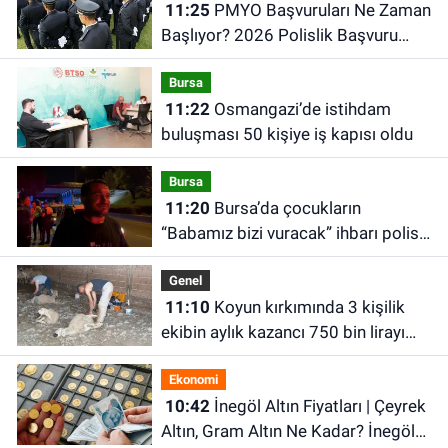
11:25
PMYO Başvuruları Ne Zaman
Başlıyor? 2026 Polislik Başvuru
Şartları Neler?
Bursa
11:22
Osmangazi’de istihdam
buluşması 50 kişiye iş kapısı oldu
Bursa
11:20
Bursa’da çocukların
“Babamız bizi vuracak” ihbarı polisi
harekete geçirdi
Genel
11:10
Koyun kırkımında 3 kişilik
ekibin aylık kazancı 750 bin lirayı
aşıyor
Ekonomi
10:42
İnegöl Altın Fiyatları | Çeyrek
Altın, Gram Altın Ne Kadar? İnegöl