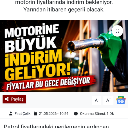
motorin fiyatlarında indirim bekleniyor.
Yarından itibaren geçerli olacak.
Kadın & Aile
Kültür & Sanat
Sağlık
Siyaset
Teknoloji
Yazarlar
Astroloji-Rüya
Paylaş
-
+
A
A
Fırat Çelik
21.05.2026 - 10:54
Okunma Süresi: 1 Dk
Petrol fiyatlarındaki gerilemenin ardından