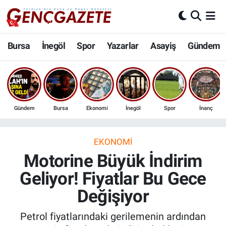
Bursa
Nöbetçi Eczaneler
Bursa
İnegöl
Spor
Yazarlar
Asayiş
Gündem
İnegöl
Hava Durumu
3.SAYFA
Trafik Durumu
Gündem
Bursa
Ekonomi
İnegöl
Spor
İnanç
Spor
Süper Lig Puan Durumu ve Fikstür
Eğitim
Tüm Manşetler
EKONOMI
Motorine Büyük İndirim
Ekonomi
Son Dakika Haberleri
Geliyor! Fiyatlar Bu Gece
Değişiyor
Güncel
Haber Arşivi
Petrol fiyatlarındaki gerilemenin ardından
İnanç