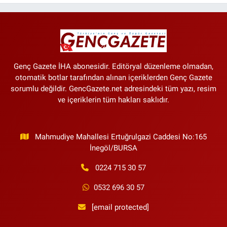
Kapalı Çarşı'da Altın Ne Kadar?
Genç Gazete İHA abonesidir. Editöryal düzenleme olmadan,
otomatik botlar tarafından alınan içeriklerden Genç Gazete
sorumlu değildir. GencGazete.net adresindeki tüm yazı, resim
ve içeriklerin tüm hakları saklıdır.
Mahmudiye Mahallesi Ertuğrulgazi Caddesi No:165
İnegöl/BURSA
0224 715 30 57
0532 696 30 57
[email protected]