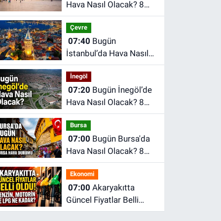
Hava Nasıl Olacak? 8
Ağustos Cumartesi
Çevre
Ankara Hava Durumu
07:40
Bugün
İstanbul’da Hava Nasıl
Olacak? 8 Ağustos
İnegöl
Cumartesi İstanbul
07:20
Bugün İnegöl’de
Hava Durumu
Hava Nasıl Olacak? 8
Ağustos Cumartesi
Bursa
İnegöl Hava Durumu
07:00
Bugün Bursa'da
Hava Nasıl Olacak? 8
Ağustos Cumartesi
Ekonomi
İnegöl Hava Durumu
07:00
Akaryakıtta
Güncel Fiyatlar Belli
Oldu! Benzin, Motorin ve