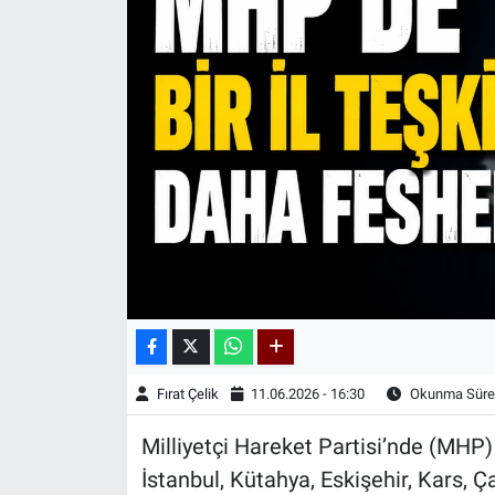
Kadın & Aile
Kültür & Sanat
Sağlık
Siyaset
Teknoloji
Yazarlar
Astroloji-Rüya
Fırat Çelik
11.06.2026 - 16:30
Okunma Süres
Milliyetçi Hareket Partisi’nde (MHP)
İstanbul, Kütahya, Eskişehir, Kars, Ç