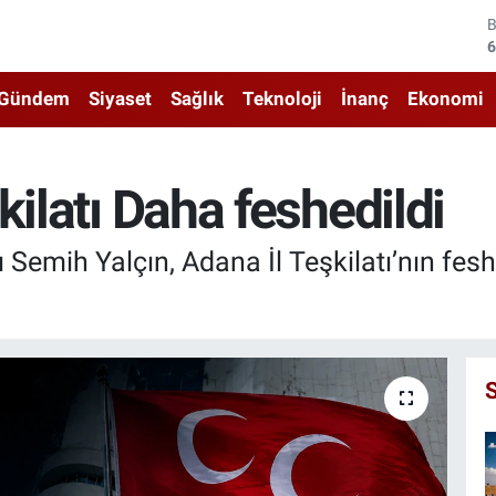
4
5
Gündem
Siyaset
Sağlık
Teknoloji
İnanç
Ekonomi
6
6
kilatı Daha feshedildi
1
mih Yalçın, Adana İl Teşkilatı’nın feshed
6