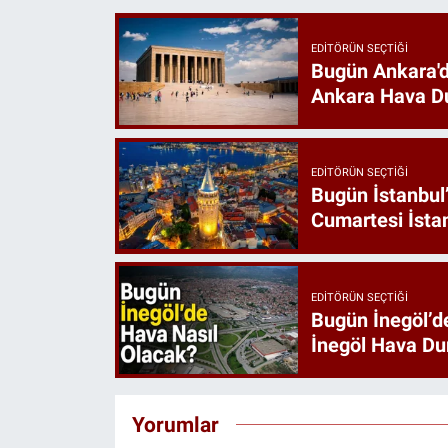
EDITÖRÜN SEÇTIĞI
Bugün Ankara'd
Ankara Hava D
EDITÖRÜN SEÇTIĞI
Bugün İstanbul
Cumartesi İst
EDITÖRÜN SEÇTIĞI
Bugün İnegöl’d
İnegöl Hava D
Yorumlar