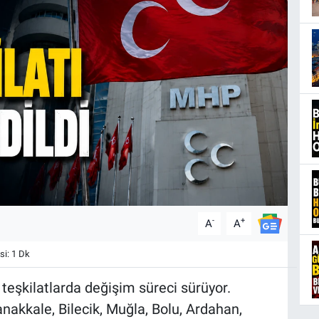
-
+
A
A
i: 1 Dk
 teşkilatlarda değişim süreci sürüyor.
anakkale, Bilecik, Muğla, Bolu, Ardahan,