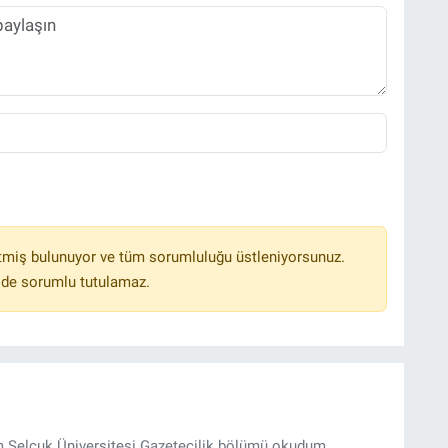
tmiş bulunuyor ve tüm sorumluluğu üstleniyorsunuz.
lde sorumlu tutulamaz.
m Selçuk Üniversitesi Gazetecilik bölümü okudum.