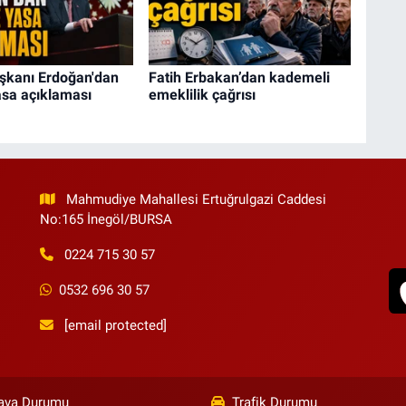
kanı Erdoğan'dan
Fatih Erbakan’dan kademeli
asa açıklaması
emeklilik çağrısı
Mahmudiye Mahallesi Ertuğrulgazi Caddesi
No:165 İnegöl/BURSA
0224 715 30 57
0532 696 30 57
[email protected]
ava Durumu
Trafik Durumu