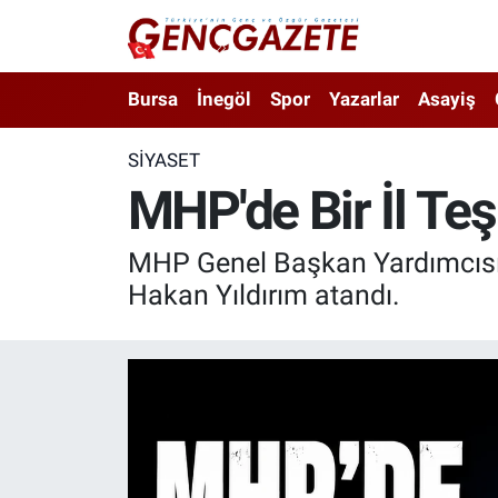
Bursa
Nöbetçi Eczaneler
Bursa
İnegöl
Spor
Yazarlar
Asayiş
İnegöl
Hava Durumu
SIYASET
MHP'de Bir İl Teş
3.SAYFA
Trafik Durumu
Spor
Süper Lig Puan Durumu ve Fikstür
MHP Genel Başkan Yardımcısı Se
Hakan Yıldırım atandı.
Eğitim
Tüm Manşetler
Ekonomi
Son Dakika Haberleri
Güncel
Haber Arşivi
İnanç