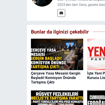
2023'den beri Genç gazete bün
Bunlar da ilginizi çekebilir
Çerçeve Yasa Mesaisi Gergin
İşte Yeni P
Başladı! Komisyon Önünde
Kurucu Lis
Tartışma Çıktı