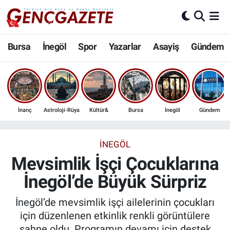
Bursa
Nöbetçi Eczaneler
Bursa
İnegöl
Spor
Yazarlar
Asayiş
Gündem
İnegöl
Hava Durumu
3.SAYFA
Trafik Durumu
İnanç
Astroloji-Rüya
Kültür&
Bursa
İnegöl
Gündem
Spor
Süper Lig Puan Durumu ve Fikstür
Eğitim
Tüm Manşetler
İNEGÖL
Mevsimlik İşçi Çocuklarına
Ekonomi
Son Dakika Haberleri
İnegöl’de Büyük Sürpriz
Güncel
Haber Arşivi
İnegöl’de mevsimlik işçi ailelerinin çocukları
için düzenlenen etkinlik renkli görüntülere
İnanç
sahne oldu. Programın devamı için destek