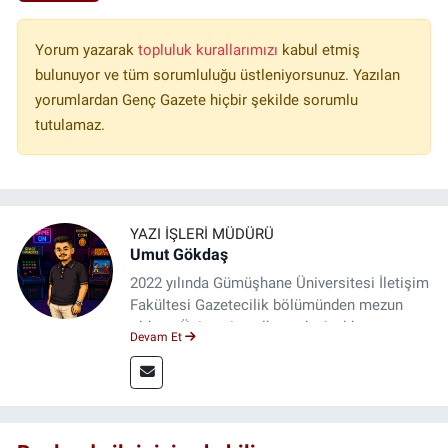
Yorum yazarak
topluluk kurallarımızı
kabul etmiş
bulunuyor ve tüm sorumluluğu üstleniyorsunuz. Yazılan
yorumlardan Genç Gazete hiçbir şekilde sorumlu
tutulamaz.
YAZI İŞLERI MÜDÜRÜ
Umut Gökdaş
2022 yılında Gümüşhane Üniversitesi İletişim
Fakültesi Gazetecilik bölümünden mezun
oldum. Üniversite yıllarımda 4 yıl boyunca
Devam Et
uygulamalı medya merkezinde görev alarak
saha deneyimi kazandım. 2023 yılından beri
Genç Gazete'de okurlarımıza haber
ulaştırıyorum.