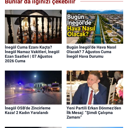
Bunlar da ilginizi çekebilir
İnegöl Cuma Ezanı Kaçta?
Bugün İnegöl’de Hava Nasıl
İnegöl Namaz Vakitleri, İnegöl
Olacak? 7 Ağustos Cuma
Ezan Saatleri | 07 Ağustos
İnegöl Hava Durumu
2026 Cuma
İnegöl OSB’de Zincirleme
Yeni Partili Erkan Dönmez’den
Kaza! 2 Kadın Yaralandı
İlk Mesaj: “Şimdi Çalışma
Zamanı”