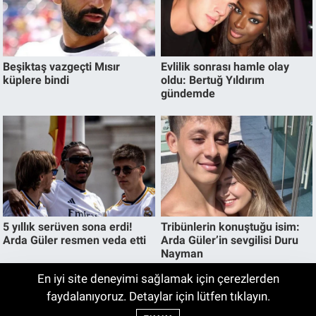
En iyi site deneyimi sağlamak için çerezlerden
Bugün Ankara'da Hava Nasıl Olacak? 7
faydalanıyoruz. Detaylar için lütfen tıklayın.
08:00
Ağustos Cuma Ankara Hava Durumu