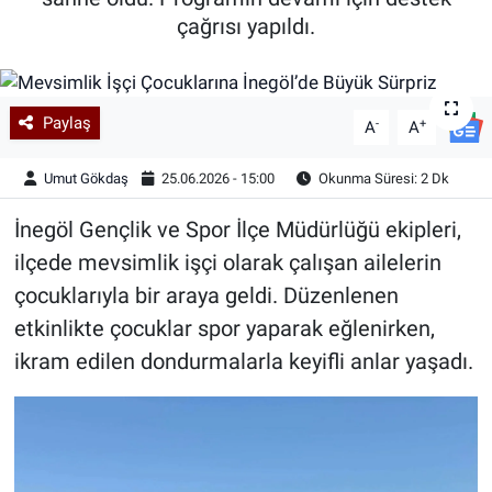
çağrısı yapıldı.
Kadın & Aile
Kültür & Sanat
Paylaş
-
+
A
A
Sağlık
Umut Gökdaş
25.06.2026 - 15:00
Okunma Süresi: 2 Dk
Siyaset
İnegöl Gençlik ve Spor İlçe Müdürlüğü ekipleri,
ilçede mevsimlik işçi olarak çalışan ailelerin
Teknoloji
çocuklarıyla bir araya geldi. Düzenlenen
Yazarlar
etkinlikte çocuklar spor yaparak eğlenirken,
ikram edilen dondurmalarla keyifli anlar yaşadı.
Astroloji-Rüya