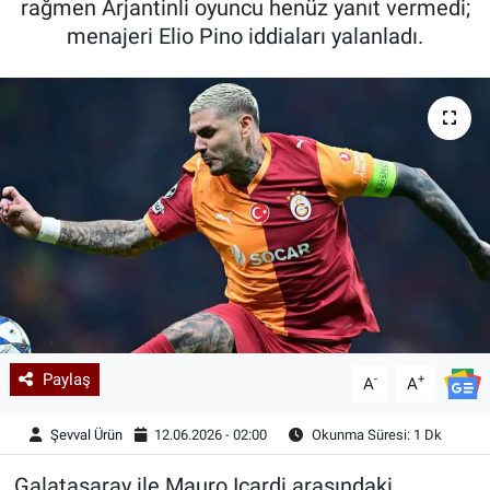
rağmen Arjantinli oyuncu henüz yanıt vermedi;
menajeri Elio Pino iddiaları yalanladı.
Kadın & Aile
Kültür & Sanat
Sağlık
Siyaset
Teknoloji
Yazarlar
Astroloji-Rüya
Paylaş
-
+
A
A
Şevval Ürün
12.06.2026 - 02:00
Okunma Süresi: 1 Dk
Galatasaray ile Mauro Icardi arasındaki