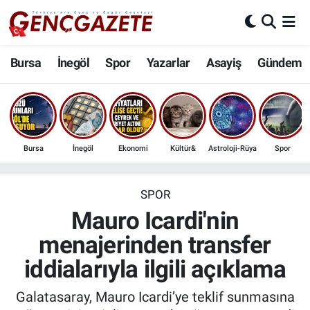
Bursa
Nöbetçi Eczaneler
Bursa
İnegöl
Spor
Yazarlar
Asayiş
Gündem
İnegöl
Hava Durumu
3.SAYFA
Trafik Durumu
Bursa
İnegöl
Ekonomi
Kültür&
Astroloji-Rüya
Spor
Spor
Süper Lig Puan Durumu ve Fikstür
Eğitim
Tüm Manşetler
SPOR
Mauro Icardi'nin
Ekonomi
Son Dakika Haberleri
menajerinden transfer
iddialarıyla ilgili açıklama
Güncel
Haber Arşivi
Galatasaray, Mauro Icardi’ye teklif sunmasına
İnanç