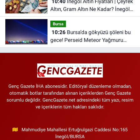
10:40
İnegöl Altın Fiyatları | Çeyrek
Altın, Gram Altın Ne Kadar? İnegöl
Kapalı Çarşı'da Altın Ne Kadar?
Bursa
10:26
Bursa’da gökyüzü şöleni bu
gece! Perseid Meteor Yağmuru
Karacabey’den izlenecek
Genç Gazete İHA abonesidir. Editöryal düzenleme olmadan,
otomatik botlar tarafından alınan içeriklerden Genç Gazete
sorumlu değildir. GencGazete.net adresindeki tüm yazı, resim
ve içeriklerin tüm hakları saklıdır.
Mahmudiye Mahallesi Ertuğrulgazi Caddesi No:165
İnegöl/BURSA