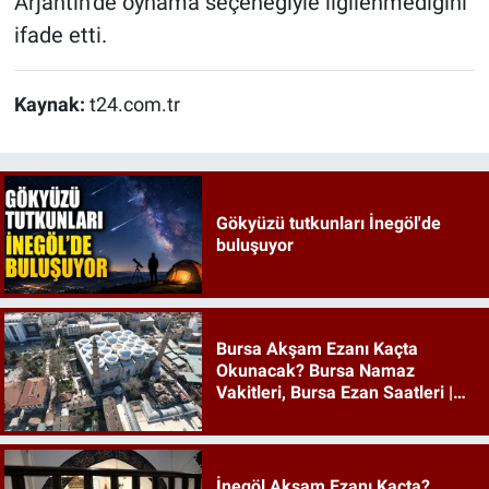
Arjantin’de oynama seçeneğiyle ilgilenmediğini
ifade etti.
Kaynak:
t24.com.tr
Gökyüzü tutkunları İnegöl'de
buluşuyor
Bursa Akşam Ezanı Kaçta
Okunacak? Bursa Namaz
Vakitleri, Bursa Ezan Saatleri |
08 Ağustos 2026 Cumartesi
İnegöl Akşam Ezanı Kaçta?