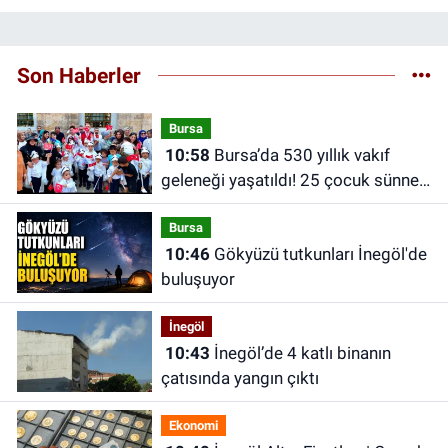
Son Haberler
Bursa
10:58
Bursa’da 530 yıllık vakıf
geleneği yaşatıldı! 25 çocuk sünnet
ettirildi
Bursa
10:46
Gökyüzü tutkunları İnegöl'de
buluşuyor
İnegöl
10:43
İnegöl’de 4 katlı binanın
çatısında yangın çıktı
Ekonomi