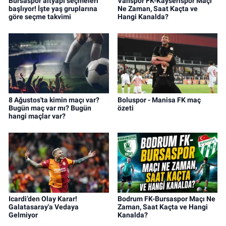
Bursaspor altyapı seçmeleri
Vanspor FK-Kayserispor Maçı
başlıyor! İşte yaş gruplarına
Ne Zaman, Saat Kaçta ve
göre seçme takvimi
Hangi Kanalda?
8 Ağustos'ta kimin maçı var?
Boluspor - Manisa FK maç
Bugün maç var mı? Bugün
özeti
hangi maçlar var?
Icardi’den Olay Karar!
Bodrum FK-Bursaspor Maçı Ne
Galatasaray'a Vedaya
Zaman, Saat Kaçta ve Hangi
Gelmiyor
Kanalda?