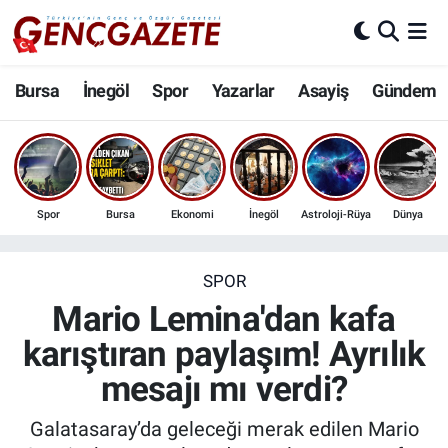
Bursa
Nöbetçi Eczaneler
Bursa
İnegöl
Spor
Yazarlar
Asayiş
Gündem
İnegöl
Hava Durumu
3.SAYFA
Trafik Durumu
Spor
Bursa
Ekonomi
İnegöl
Astroloji-Rüya
Dünya
Spor
Süper Lig Puan Durumu ve Fikstür
Eğitim
Tüm Manşetler
SPOR
Mario Lemina'dan kafa
Ekonomi
Son Dakika Haberleri
karıştıran paylaşım! Ayrılık
mesajı mı verdi?
Güncel
Haber Arşivi
Galatasaray’da geleceği merak edilen Mario
İnanç