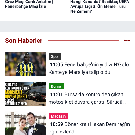
Graz Maçı Canlı Anlatım |
Hangi Kanalda? Beşiktaş UEFA
Fenerbahçe Maçı İzle
Avrupa Ligi 3. Ön Eleme Turu
Ne Zaman?
Son Haberler
Spor
11:05
Fenerbahçe'nin yıldızı N’Golo
Kante’ye Marsilya talip oldu
Bursa
11:01
Bursa’da kontrolden çıkan
motosiklet duvara çarptı: Sürücü
hayatını kaybetti
Magazin
10:59
Döner kralı Hakan Demirağ'ın
oğlu evlendi