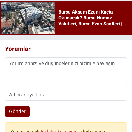
Bursa Akşam Ezanı Kaçta
Okunacak? Bursa Namaz
Vakitleri, Bursa Ezan Saatleri |
06 Ağustos 2026 Perşembe
Yorumlar
Gönder
Yorum yazarak
topluluk kurallarımızı
kabul etmiş