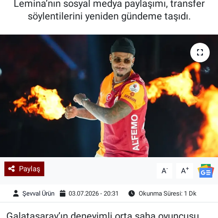
Lemina’nın sosyal medya paylaşımı, transfer
söylentilerini yeniden gündeme taşıdı.
Kadın & Aile
Kültür & Sanat
Sağlık
Siyaset
Teknoloji
Yazarlar
Astroloji-Rüya
Paylaş
-
+
A
A
Şevval Ürün
03.07.2026 - 20:31
Okunma Süresi: 1 Dk
Galatasaray’ın deneyimli orta saha oyuncusu