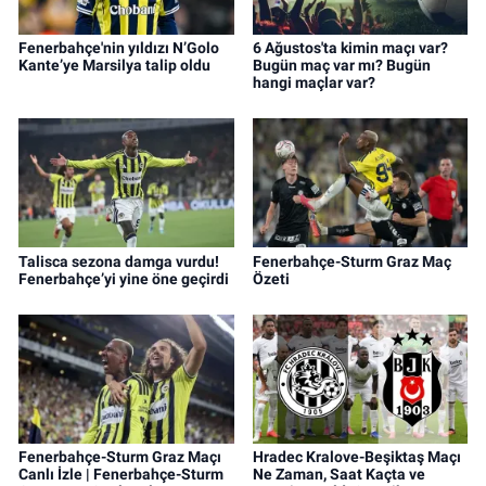
Fenerbahçe'nin yıldızı N’Golo
6 Ağustos'ta kimin maçı var?
Kante’ye Marsilya talip oldu
Bugün maç var mı? Bugün
hangi maçlar var?
Talisca sezona damga vurdu!
Fenerbahçe-Sturm Graz Maç
Fenerbahçe’yi yine öne geçirdi
Özeti
Fenerbahçe-Sturm Graz Maçı
Hradec Kralove-Beşiktaş Maçı
Canlı İzle | Fenerbahçe-Sturm
Ne Zaman, Saat Kaçta ve