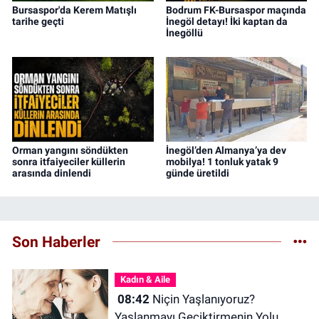
Bursaspor'da Kerem Matışlı
Bodrum FK-Bursaspor maçında
tarihe geçti
İnegöl detayı! İki kaptan da
İnegöllü
Orman yangını söndükten
İnegöl’den Almanya’ya dev
sonra itfaiyeciler küllerin
mobilya! 1 tonluk yatak 9
arasında dinlendi
günde üretildi
Son Haberler
Kadın & Aile
08:42
Niçin Yaşlanıyoruz?
Yaşlanmayı Geciktirmenin Yolu