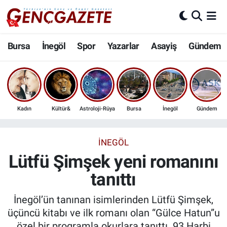
Bursa
Nöbetçi Eczaneler
Bursa
İnegöl
Spor
Yazarlar
Asayiş
Gündem
İnegöl
Hava Durumu
3.SAYFA
Trafik Durumu
Kadın
Kültür&
Astroloji-Rüya
Bursa
İnegöl
Gündem
Spor
Süper Lig Puan Durumu ve Fikstür
Eğitim
Tüm Manşetler
İNEGÖL
Lütfü Şimşek yeni romanını
Ekonomi
Son Dakika Haberleri
tanıttı
Güncel
Haber Arşivi
İnegöl’ün tanınan isimlerinden Lütfü Şimşek,
üçüncü kitabı ve ilk romanı olan “Gülce Hatun”u
İnanç
özel bir programla okurlara tanıttı. 93 Harbi