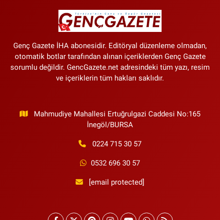
Genç Gazete İHA abonesidir. Editöryal düzenleme olmadan,
otomatik botlar tarafından alınan içeriklerden Genç Gazete
sorumlu değildir. GencGazete.net adresindeki tüm yazı, resim
ve içeriklerin tüm hakları saklıdır.
Mahmudiye Mahallesi Ertuğrulgazi Caddesi No:165
İnegöl/BURSA
0224 715 30 57
0532 696 30 57
[email protected]