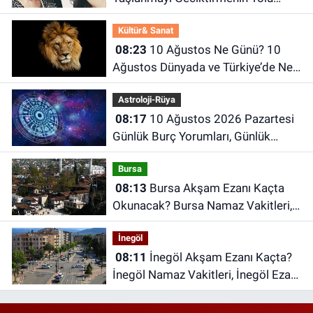
Nedir? Uzun Yaşamın Sırları
Kültür& Sanat
08:23
10 Ağustos Ne Günü? 10
Ağustos Dünyada ve Türkiye’de Ne
Günü? 10 Ağustos Ne Burcu?
Astroloji-Rüya
08:17
10 Ağustos 2026 Pazartesi
Günlük Burç Yorumları, Günlük
Astroloji Rehberi
Bursa
08:13
Bursa Akşam Ezanı Kaçta
Okunacak? Bursa Namaz Vakitleri,
Bursa Ezan Saatleri | 10 Ağustos
İnegöl
2026 Pazartesi
08:11
İnegöl Akşam Ezanı Kaçta?
İnegöl Namaz Vakitleri, İnegöl Ezan
Saatleri | 10 Ağustos 2026
Pazartesi