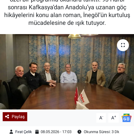
sonrası Kafkasya’dan Anadolu’ya uzanan göç
Kadın & Aile
hikâyelerini konu alan roman, İnegöl’ün kurtuluş
mücadelesine de ışık tutuyor.
Kültür & Sanat
Sağlık
Siyaset
Teknoloji
Yazarlar
Astroloji-Rüya
Paylaş
-
+
A
A
Fırat Çelik
08.05.2026 - 17:03
Okunma Süresi: 3 Dk