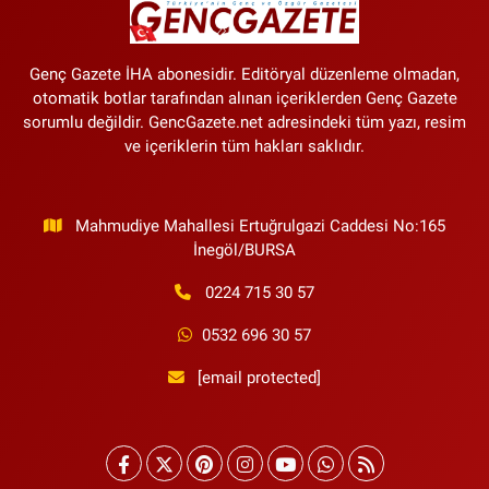
06:00
8 Ağustos Cumartesi TV
Yayın Akışı | 8 Ağustos'ta
Televizyonda Neler Var? TRT 1, TV8,
Genç Gazete İHA abonesidir. Editöryal düzenleme olmadan,
NOW TV, Show TV, ATV, Star TV...
otomatik botlar tarafından alınan içeriklerden Genç Gazete
sorumlu değildir. GencGazete.net adresindeki tüm yazı, resim
ve içeriklerin tüm hakları saklıdır.
Mahmudiye Mahallesi Ertuğrulgazi Caddesi No:165
İnegöl/BURSA
0224 715 30 57
0532 696 30 57
[email protected]