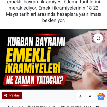
emekli, bayram ikramiyesi ödeme tarihlerini
merak ediyor. Emekli ikramiyelerinin 18-22
Kadın & Aile
Mayıs tarihleri arasında hesaplara yatırılması
bekleniyor.
Kültür & Sanat
Sağlık
Siyaset
Teknoloji
Yazarlar
Astroloji-Rüya
Paylaş
-
+
A
A