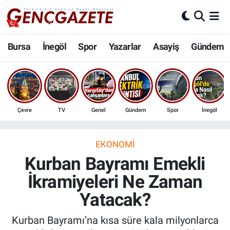
Bursa
Nöbetçi Eczaneler
Bursa
İnegöl
Spor
Yazarlar
Asayiş
Gündem
İnegöl
Hava Durumu
3.SAYFA
Trafik Durumu
Çevre
TV
Genel
Gündem
Spor
İnegöl
Spor
Süper Lig Puan Durumu ve Fikstür
Eğitim
Tüm Manşetler
EKONOMI
Kurban Bayramı Emekli
Ekonomi
Son Dakika Haberleri
İkramiyeleri Ne Zaman
Yatacak?
Güncel
Haber Arşivi
Kurban Bayramı’na kısa süre kala milyonlarca
İnanç