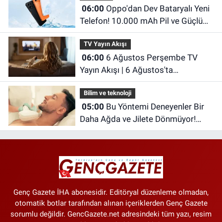
06:00
Oppo'dan Dev Bataryalı Yeni
Telefon! 10.000 mAh Pil ve Güçlü
Donanımıyla Dikkat Çekiyor
TV Yayın Akışı
06:00
6 Ağustos Perşembe TV
Yayın Akışı | 6 Ağustos'ta
Televizyonda Neler Var? TRT 1, TV8,
Bilim ve teknoloji
NOW TV, Show TV, ATV, Star TV...
05:00
Bu Yöntemi Deneyenler Bir
Daha Ağda ve Jilete Dönmüyor!
Foto Epilasyon Hakkında Merak
Edilenler
Genç Gazete İHA abonesidir. Editöryal düzenleme olmadan,
otomatik botlar tarafından alınan içeriklerden Genç Gazete
sorumlu değildir. GencGazete.net adresindeki tüm yazı, resim