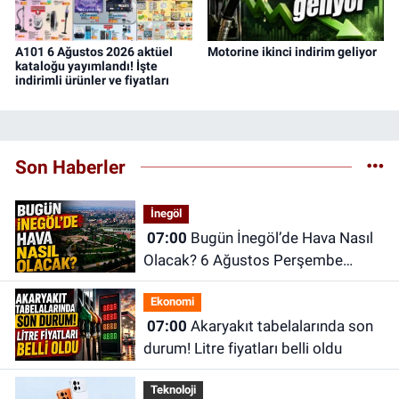
A101 6 Ağustos 2026 aktüel
Motorine ikinci indirim geliyor
kataloğu yayımlandı! İşte
indirimli ürünler ve fiyatları
Son Haberler
İnegöl
07:00
Bugün İnegöl’de Hava Nasıl
Olacak? 6 Ağustos Perşembe
İnegöl Hava Durumu
Ekonomi
07:00
Akaryakıt tabelalarında son
durum! Litre fiyatları belli oldu
Teknoloji