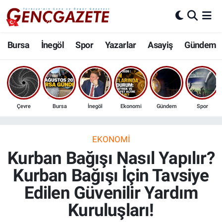
Bursa
Nöbetçi Eczaneler
Bursa
İnegöl
Spor
Yazarlar
Asayiş
Gündem
İnegöl
Hava Durumu
3.SAYFA
Trafik Durumu
Çevre
Bursa
İnegöl
Ekonomi
Gündem
Spor
Spor
Süper Lig Puan Durumu ve Fikstür
Eğitim
Tüm Manşetler
EKONOMI
Kurban Bağışı Nasıl Yapılır?
Ekonomi
Son Dakika Haberleri
Kurban Bağışı İçin Tavsiye
Edilen Güvenilir Yardım
Güncel
Haber Arşivi
Kuruluşları!
İnanç