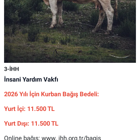
3-İHH
İnsani Yardım Vakfı
2026 Yılı İçin Kurban Bağış Bedeli:
Yurt İçi: 11.500 TL
Yurt Dışı: 11.500 TL
Online bağış: www. ihh.org.tr/bagis