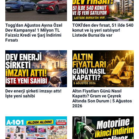
Togg'dan Ağustos Ayına Özel
TOKİ'den dev fırsat, 51 ilde 540
Dev Kampanya! 1 Milyon TL
konut ve iş yeri satılıyor!
Faizsiz Kredi ve Şarj İndirimi
Listede Bursa'da var
Fırsatı
Dev enerji şirketi imzayı attı!
Altın Fiyatları Günü Nasıl
İşte yeni sahibi
Kapattı? Gram ve Çeyrek
Altında Son Durum | 5 Ağustos
2026