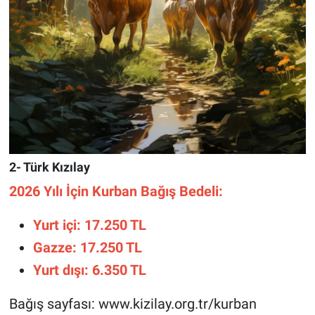
2- Türk Kızılay
2026 Yılı İçin Kurban Bağış Bedeli:
Yurt içi: 17.250 TL
Gazze: 17.250 TL
Yurt dışı: 6.350 TL
Bağış sayfası: www.kizilay.org.tr/kurban