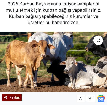
2026 Kurban Bayramında ihtiyaç sahiplerini
Kadın & Aile
mutlu etmek için kurban bağışı yapabilirsiniz.
Kurban bağışı yapabileceğiniz kurumlar ve
Kültür & Sanat
ücretler bu haberimizde.
Sağlık
Siyaset
Teknoloji
Yazarlar
Astroloji-Rüya
Paylaş
-
+
A
A