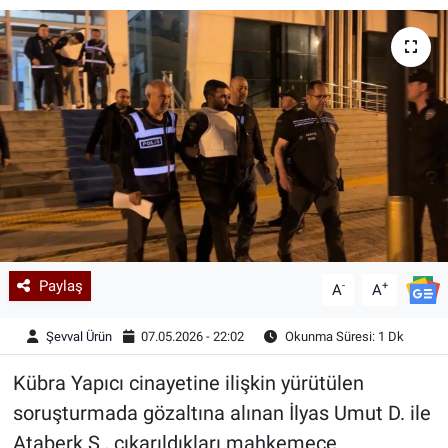
Kadın & Aile
Kültür & Sanat
Sağlık
Siyaset
Teknoloji
Paylaş
-
+
Yazarlar
A
A
Şevval Ürün
07.05.2026 - 22:02
Okunma Süresi: 1 Dk
Astroloji-Rüya
Kübra Yapıcı cinayetine ilişkin yürütülen
soruşturmada gözaltına alınan İlyas Umut D. ile
Ataberk S., çıkarıldıkları mahkemece