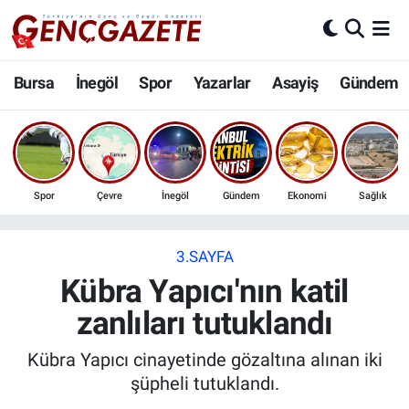
Bursa
Nöbetçi Eczaneler
Bursa
İnegöl
Spor
Yazarlar
Asayiş
Gündem
İnegöl
Hava Durumu
3.SAYFA
Trafik Durumu
Spor
Çevre
İnegöl
Gündem
Ekonomi
Sağlık
Spor
Süper Lig Puan Durumu ve Fikstür
Eğitim
Tüm Manşetler
3.SAYFA
Kübra Yapıcı'nın katil
Ekonomi
Son Dakika Haberleri
zanlıları tutuklandı
Güncel
Haber Arşivi
Kübra Yapıcı cinayetinde gözaltına alınan iki
şüpheli tutuklandı.
İnanç