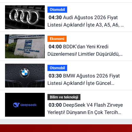
Kamera ve Dev Batarya Dikkat
Otomobil
Çekiyor
04:30
Audi Ağustos 2026 Fiyat
Listesi Açıklandı! İşte A3, A5, A6, Q
Serisi ve e-tron Modellerinin Güncel
Ekonomi
Fiyatları
04:00
BDDK'dan Yeni Kredi
Düzenlemesi! Limitler Düşürüldü,
Uyum İçin Tarih Verildi
Otomobil
03:30
BMW Ağustos 2026 Fiyat
Listesi Açıklandı! İşte Güncel
Fiyatlar
Bilim ve teknoloji
03:00
DeepSeek V4 Flash Zirveye
Yerleşti! Dünyanın En Çok Tercih
Edilen Yapay Zekâ Modellerinden
Biri Oldu