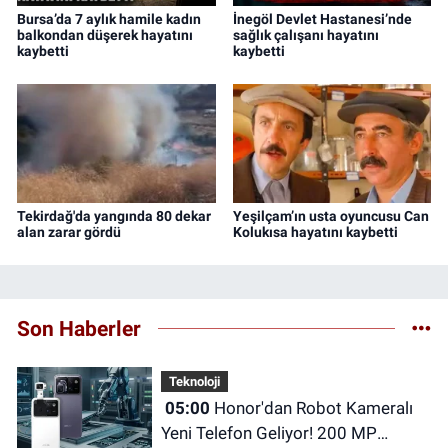
Bursa’da 7 aylık hamile kadın
İnegöl Devlet Hastanesi’nde
balkondan düşerek hayatını
sağlık çalışanı hayatını
kaybetti
kaybetti
Tekirdağ'da yangında 80 dekar
Yeşilçam’ın usta oyuncusu Can
alan zarar gördü
Kolukısa hayatını kaybetti
Son Haberler
Teknoloji
05:00
Honor'dan Robot Kameralı
Yeni Telefon Geliyor! 200 MP