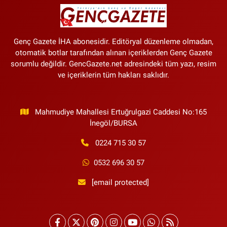
Genç Gazete İHA abonesidir. Editöryal düzenleme olmadan,
otomatik botlar tarafından alınan içeriklerden Genç Gazete
sorumlu değildir. GencGazete.net adresindeki tüm yazı, resim
ve içeriklerin tüm hakları saklıdır.
Mahmudiye Mahallesi Ertuğrulgazi Caddesi No:165
İnegöl/BURSA
0224 715 30 57
0532 696 30 57
[email protected]