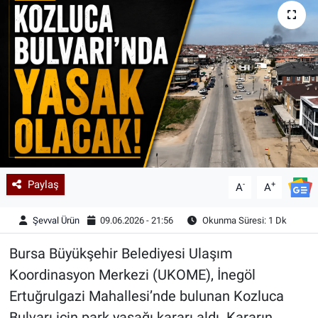
Kadın & Aile
Kültür & Sanat
Sağlık
Siyaset
Teknoloji
Paylaş
-
+
A
A
Yazarlar
Şevval Ürün
09.06.2026 - 21:56
Okunma Süresi: 1 Dk
Astroloji-Rüya
Bursa Büyükşehir Belediyesi Ulaşım
Koordinasyon Merkezi (UKOME), İnegöl
Ertuğrulgazi Mahallesi’nde bulunan Kozluca
Bulvarı için park yasağı kararı aldı. Kararın