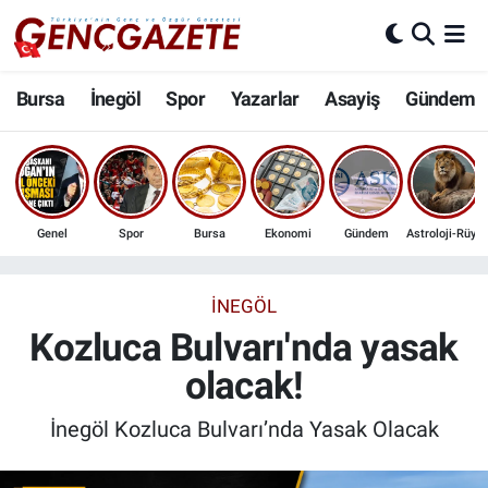
Bursa
Nöbetçi Eczaneler
Bursa
İnegöl
Spor
Yazarlar
Asayiş
Gündem
İnegöl
Hava Durumu
3.SAYFA
Trafik Durumu
Genel
Spor
Bursa
Ekonomi
Gündem
Astroloji-Rüya
Spor
Süper Lig Puan Durumu ve Fikstür
Eğitim
Tüm Manşetler
İNEGÖL
Kozluca Bulvarı'nda yasak
Ekonomi
Son Dakika Haberleri
olacak!
Güncel
Haber Arşivi
İnegöl Kozluca Bulvarı’nda Yasak Olacak
İnanç