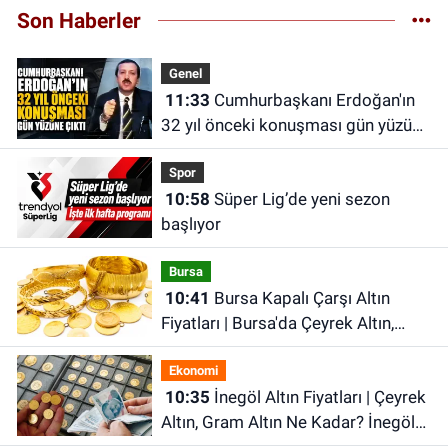
Son Haberler
Genel
11:33
Cumhurbaşkanı Erdoğan'ın
32 yıl önceki konuşması gün yüzüne
çıktı
Spor
10:58
Süper Lig’de yeni sezon
başlıyor
Bursa
10:41
Bursa Kapalı Çarşı Altın
Fiyatları | Bursa'da Çeyrek Altın,
Gram Altın, Tam Altın Ne Kadar? En
Ekonomi
Güncel Altın Fiyatları
10:35
İnegöl Altın Fiyatları | Çeyrek
Altın, Gram Altın Ne Kadar? İnegöl
Kapalı Çarşı'da Altın Ne Kadar?