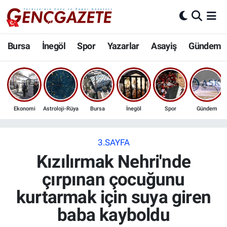
Bursa
Nöbetçi Eczaneler
Bursa
İnegöl
Spor
Yazarlar
Asayiş
Gündem
İnegöl
Hava Durumu
3.SAYFA
Trafik Durumu
Ekonomi
Astroloji-Rüya
Bursa
İnegöl
Spor
Gündem
Spor
Süper Lig Puan Durumu ve Fikstür
Eğitim
Tüm Manşetler
3.SAYFA
Kızılırmak Nehri'nde
Ekonomi
Son Dakika Haberleri
çırpınan çocuğunu
kurtarmak için suya giren
Güncel
Haber Arşivi
baba kayboldu
İnanç