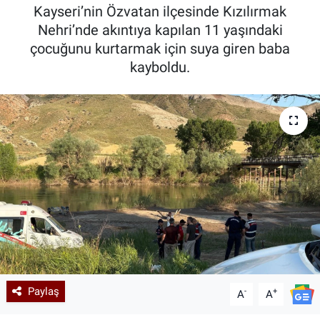
Kayseri’nin Özvatan ilçesinde Kızılırmak
Kadın & Aile
Nehri’nde akıntıya kapılan 11 yaşındaki
çocuğunu kurtarmak için suya giren baba
Kültür & Sanat
kayboldu.
Sağlık
Siyaset
Teknoloji
Yazarlar
Astroloji-Rüya
Paylaş
-
+
A
A