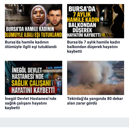
Bursa’da hamile kadının
Bursa’da 7 aylık hamile kadın
ölümüyle ilgili eşi tutuklandı
balkondan düşerek hayatını
kaybetti
İnegöl Devlet Hastanesi’nde
Tekirdağ'da yangında 80 dekar
sağlık çalışanı hayatını
alan zarar gördü
kaybetti