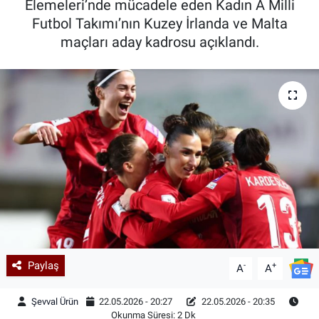
Elemeleri’nde mücadele eden Kadın A Milli
Futbol Takımı’nın Kuzey İrlanda ve Malta
Kadın & Aile
maçları aday kadrosu açıklandı.
Kültür & Sanat
Sağlık
Siyaset
Teknoloji
Yazarlar
Astroloji-Rüya
Paylaş
-
+
A
A
Şevval Ürün
22.05.2026 - 20:27
22.05.2026 - 20:35
Okunma Süresi: 2 Dk