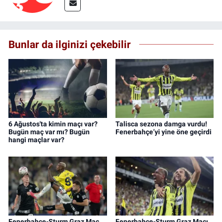
Bunlar da ilginizi çekebilir
6 Ağustos'ta kimin maçı var?
Talisca sezona damga vurdu!
Bugün maç var mı? Bugün
Fenerbahçe’yi yine öne geçirdi
hangi maçlar var?
Fenerbahçe-Sturm Graz Maç
Fenerbahçe-Sturm Graz Maçı