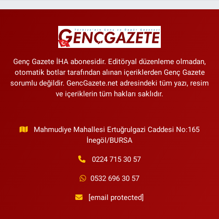
Genç Gazete İHA abonesidir. Editöryal düzenleme olmadan,
otomatik botlar tarafından alınan içeriklerden Genç Gazete
sorumlu değildir. GencGazete.net adresindeki tüm yazı, resim
ve içeriklerin tüm hakları saklıdır.
Mahmudiye Mahallesi Ertuğrulgazi Caddesi No:165
İnegöl/BURSA
0224 715 30 57
0532 696 30 57
[email protected]