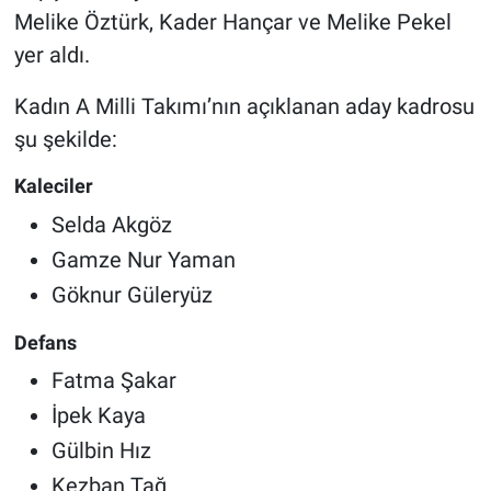
Melike Öztürk, Kader Hançar ve Melike Pekel
yer aldı.
Kadın A Milli Takımı’nın açıklanan aday kadrosu
şu şekilde:
Kaleciler
Selda Akgöz
Gamze Nur Yaman
Göknur Güleryüz
Defans
Fatma Şakar
İpek Kaya
Gülbin Hız
Kezban Tağ