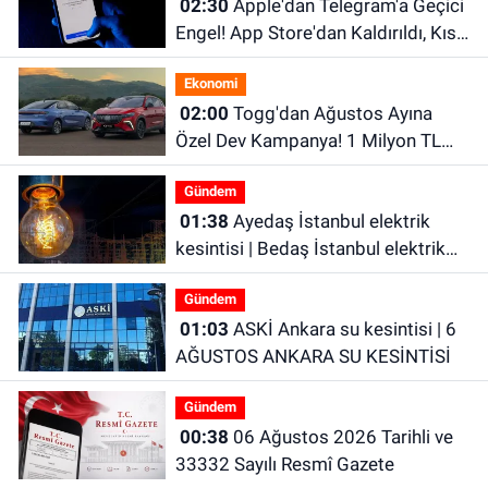
02:30
Apple'dan Telegram'a Geçici
Engel! App Store'dan Kaldırıldı, Kısa
Süre Sonra Geri Döndü
Ekonomi
02:00
Togg'dan Ağustos Ayına
Özel Dev Kampanya! 1 Milyon TL
Faizsiz Kredi ve Şarj İndirimi Fırsatı
Gündem
01:38
Ayedaş İstanbul elektrik
kesintisi | Bedaş İstanbul elektrik
kesintisi | İstanbul’da 21 ilçede
Gündem
elektrik kesintisi!
01:03
ASKİ Ankara su kesintisi | 6
AĞUSTOS ANKARA SU KESİNTİSİ
Gündem
00:38
06 Ağustos 2026 Tarihli ve
33332 Sayılı Resmî Gazete