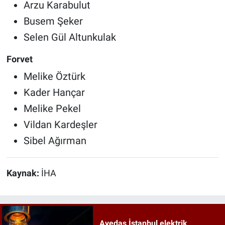
Arzu Karabulut
Busem Şeker
Selen Gül Altunkulak
Forvet
Melike Öztürk
Kader Hançar
Melike Pekel
Vildan Kardeşler
Sibel Ağırman
Kaynak:
İHA
Ayedaş İstanbul elektrik