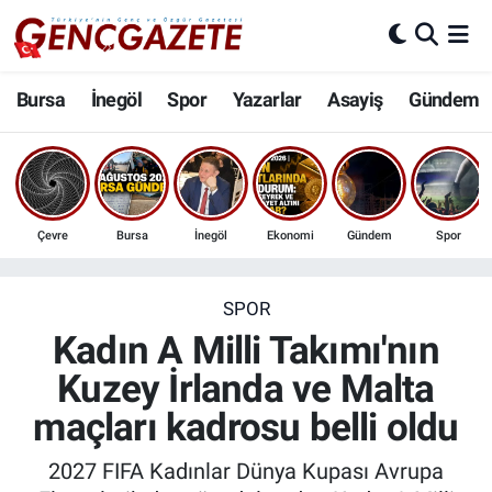
Bursa
Nöbetçi Eczaneler
Bursa
İnegöl
Spor
Yazarlar
Asayiş
Gündem
İnegöl
Hava Durumu
3.SAYFA
Trafik Durumu
Çevre
Bursa
İnegöl
Ekonomi
Gündem
Spor
Spor
Süper Lig Puan Durumu ve Fikstür
Eğitim
Tüm Manşetler
SPOR
Kadın A Milli Takımı'nın
Ekonomi
Son Dakika Haberleri
Kuzey İrlanda ve Malta
maçları kadrosu belli oldu
Güncel
Haber Arşivi
2027 FIFA Kadınlar Dünya Kupası Avrupa
İnanç