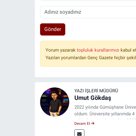
Gönder
Yorum yazarak
topluluk kurallarımızı
kabul e
Yazılan yorumlardan Genç Gazete hiçbir şeki
YAZI İŞLERI MÜDÜRÜ
Umut Gökdaş
2022 yılında Gümüşhane Üniver
oldum. Üniversite yıllarımda 
saha deneyimi kazandım. 2023 
Devam Et
ulaştırıyorum.