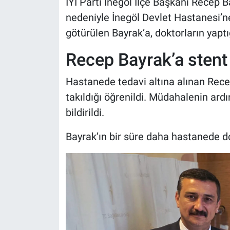
İYİ Parti İnegöl İlçe Başkanı Recep Ba
nedeniyle İnegöl Devlet Hastanesi’ne
götürülen Bayrak’a, doktorların yaptı
Recep Bayrak’a stent 
Hastanede tedavi altına alınan Rece
takıldığı öğrenildi. Müdahalenin ard
bildirildi.
Bayrak’ın bir süre daha hastanede do