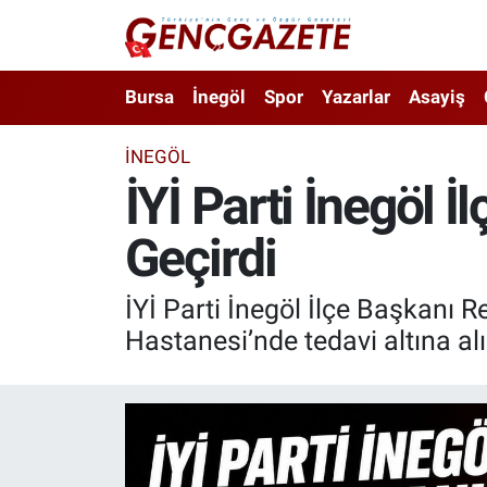
Bursa
Nöbetçi Eczaneler
Bursa
İnegöl
Spor
Yazarlar
Asayiş
İnegöl
Hava Durumu
İNEGÖL
İYİ Parti İnegöl 
3.SAYFA
Trafik Durumu
Geçirdi
Spor
Süper Lig Puan Durumu ve Fikstür
Eğitim
Tüm Manşetler
İYİ Parti İnegöl İlçe Başkanı R
Hastanesi’nde tedavi altına alı
Ekonomi
Son Dakika Haberleri
Güncel
Haber Arşivi
İnanç