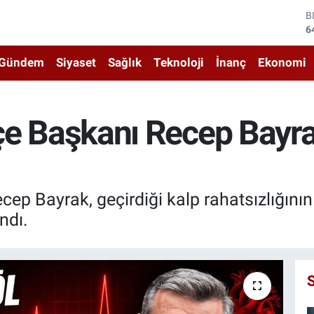
D
4
E
5
Gündem
Siyaset
Sağlık
Teknoloji
İnanç
Ekonomi
S
6
G
6
İlçe Başkanı Recep Bayra
B
1
B
6
ecep Bayrak, geçirdiği kalp rahatsızlığını
ndı.