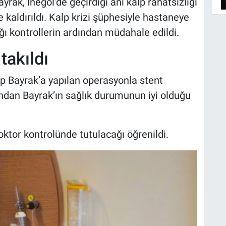
yrak, İnegöl’de geçirdiği ani kalp rahatsızlığı
 kaldırıldı. Kalp krizi şüphesiyle hastaneye
ğı kontrollerin ardından müdahale edildi.
takıldı
p Bayrak’a yapılan operasyonla stent
ından Bayrak’ın sağlık durumunun iyi olduğu
ktor kontrolünde tutulacağı öğrenildi.