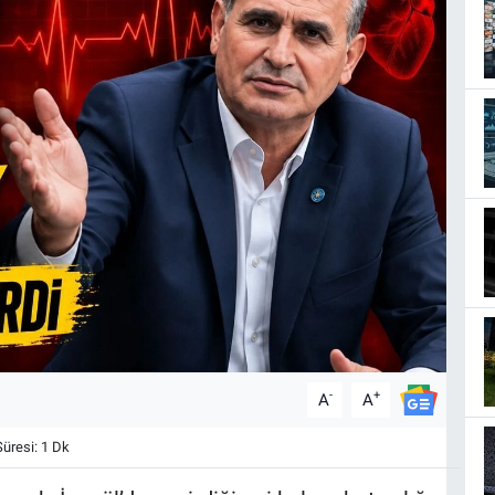
-
+
A
A
resi: 1 Dk