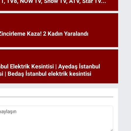
1, TV8, NOW TV, Show TV, ATV, Star TV...
incirleme Kaza! 2 Kadın Yaralandı
bul Elektrik Kesintisi | Ayedaş İstanbul
si | Bedaş İstanbul elektrik kesintisi