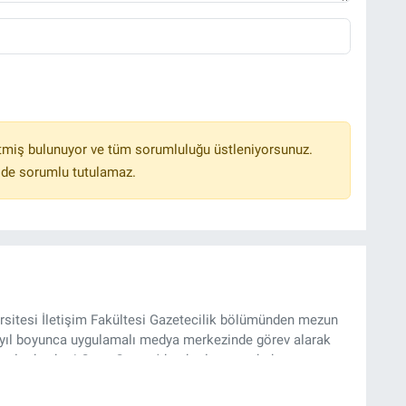
tmiş bulunuyor ve tüm sorumluluğu üstleniyorsunuz.
lde sorumlu tutulamaz.
sitesi İletişim Fakültesi Gazetecilik bölümünden mezun
4 yıl boyunca uygulamalı medya merkezinde görev alarak
yılından beri Genç Gazete'de okurlarımıza haber