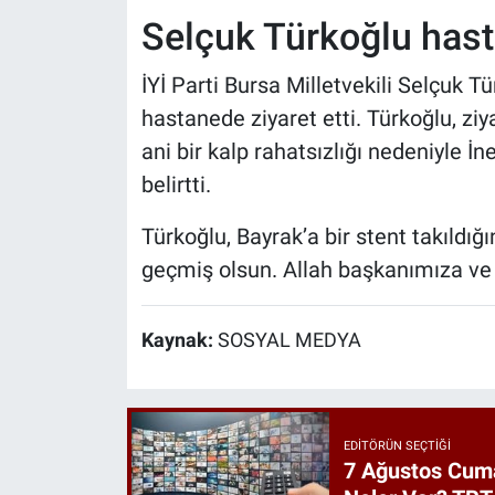
Selçuk Türkoğlu hasta
İYİ Parti Bursa Milletvekili Selçuk 
hastanede ziyaret etti. Türkoğlu, zi
ani bir kalp rahatsızlığı nedeniyle İn
belirtti.
Türkoğlu, Bayrak’a bir stent takıldığ
geçmiş olsun. Allah başkanımıza ve t
Kaynak:
SOSYAL MEDYA
EDITÖRÜN SEÇTIĞI
7 Ağustos Cuma