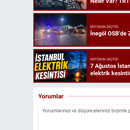
Neler Var? TRT 
EDITÖRÜN SEÇTIĞI
İnegöl OSB’de Z
EDITÖRÜN SEÇTIĞI
7 Ağustos İstan
elektrik kesinti
Yorumlar