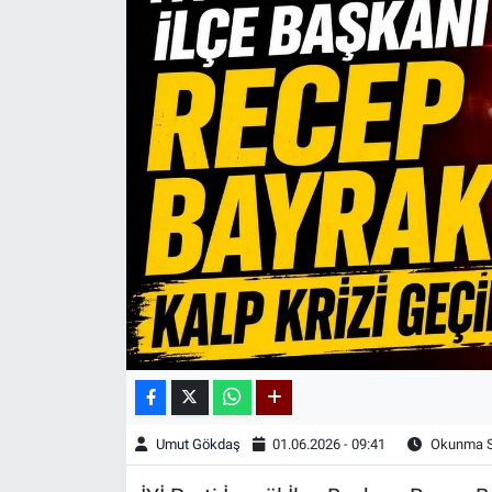
Kadın & Aile
Kültür & Sanat
Sağlık
Siyaset
Teknoloji
Yazarlar
Astroloji-Rüya
Umut Gökdaş
01.06.2026 - 09:41
Okunma Sü