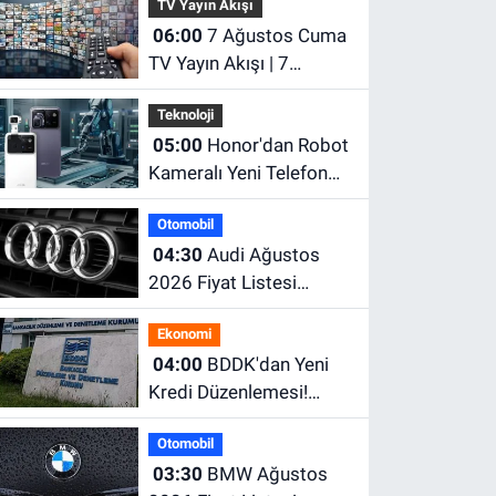
TV Yayın Akışı
06:00
7 Ağustos Cuma
TV Yayın Akışı | 7
Ağustos'ta
Teknoloji
Televizyonda Neler Var?
05:00
Honor'dan Robot
TRT 1, TV8, NOW TV,
Kameralı Yeni Telefon
Show TV, ATV, Star TV...
Geliyor! 200 MP
Otomobil
Kamera ve Dev Batarya
04:30
Audi Ağustos
Dikkat Çekiyor
2026 Fiyat Listesi
Açıklandı! İşte A3, A5,
Ekonomi
A6, Q Serisi ve e-tron
04:00
BDDK'dan Yeni
Modellerinin Güncel
Kredi Düzenlemesi!
Fiyatları
Limitler Düşürüldü,
Otomobil
Uyum İçin Tarih Verildi
03:30
BMW Ağustos