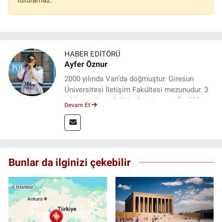
tutulamaz.
HABER EDITÖRÜ
Ayfer Öznur
2000 yılında Van’da doğmuştur. Giresun
Üniversitesi İletişim Fakültesi mezunudur. 3
yıldır medya sektöründe çalışıyor. Özelikle
Devam Et
kitap ve film konusunda uzmanlaşmıştır.
Bunlar da ilginizi çekebilir