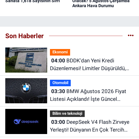
Sanata 1,618 Sayısının Sırrı
Olacak? 5 Ağustos Çarşamba
Ankara Hava Durumu
Son Haberler
Ekonomi
04:00
BDDK'dan Yeni Kredi
Düzenlemesi! Limitler Düşürüldü,
Uyum İçin Tarih Verildi
Otomobil
03:30
BMW Ağustos 2026 Fiyat
Listesi Açıklandı! İşte Güncel
Fiyatlar
Bilim ve teknoloji
03:00
DeepSeek V4 Flash Zirveye
Yerleşti! Dünyanın En Çok Tercih
Edilen Yapay Zekâ Modellerinden