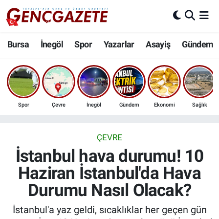
Bursa
Nöbetçi Eczaneler
Bursa
İnegöl
Spor
Yazarlar
Asayiş
Gündem
İnegöl
Hava Durumu
3.SAYFA
Trafik Durumu
Spor
Çevre
İnegöl
Gündem
Ekonomi
Sağlık
Spor
Süper Lig Puan Durumu ve Fikstür
Eğitim
Tüm Manşetler
ÇEVRE
İstanbul hava durumu! 10
Ekonomi
Son Dakika Haberleri
Haziran İstanbul'da Hava
Durumu Nasıl Olacak?
Güncel
Haber Arşivi
İstanbul'a yaz geldi, sıcaklıklar her geçen gün
İnanç