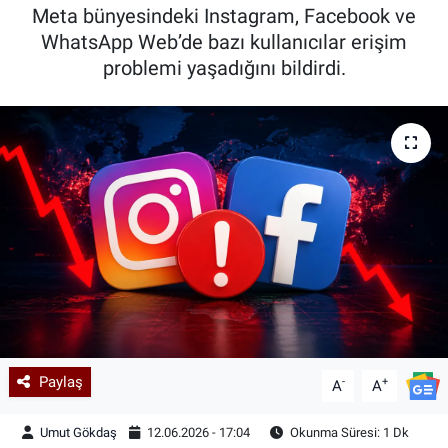
Meta bünyesindeki Instagram, Facebook ve
Kadın & Aile
WhatsApp Web’de bazı kullanıcılar erişim
problemi yaşadığını bildirdi.
Kültür & Sanat
Sağlık
Siyaset
Teknoloji
Yazarlar
Astroloji-Rüya
Paylaş
-
+
A
A
Umut Gökdaş
12.06.2026 - 17:04
Okunma Süresi: 1 Dk