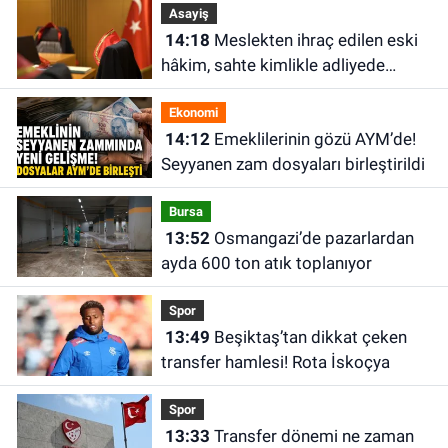
Asayiş
14:18
Meslekten ihraç edilen eski
hâkim, sahte kimlikle adliyede
yakalandı
Ekonomi
14:12
Emeklilerinin gözü AYM’de!
Seyyanen zam dosyaları birleştirildi
Bursa
13:52
Osmangazi’de pazarlardan
ayda 600 ton atık toplanıyor
Spor
13:49
Beşiktaş’tan dikkat çeken
transfer hamlesi! Rota İskoçya
Spor
13:33
Transfer dönemi ne zaman