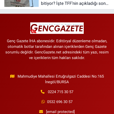
bitiyor? İşte TFF’nin açıkladığı son
tarih
Genç Gazete İHA abonesidir. Editöryal düzenleme olmadan,
otomatik botlar tarafından alınan içeriklerden Genç Gazete
sorumlu değildir. GencGazete.net adresindeki tüm yazı, resim
ve içeriklerin tüm hakları saklıdır.
Mahmudiye Mahallesi Ertuğrulgazi Caddesi No:165
İnegöl/BURSA
0224 715 30 57
0532 696 30 57
[email protected]