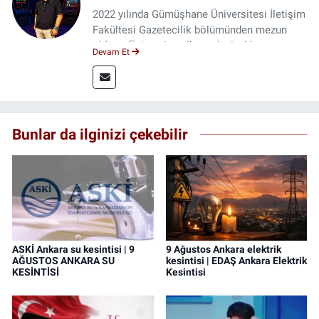
2022 yılında Gümüşhane Üniversitesi İletişim
Fakültesi Gazetecilik bölümünden mezun
oldum. Üniversite yıllarımda 4 yıl boyunca
Devam Et
uygulamalı medya merkezinde görev alarak
saha deneyimi kazandım. 2023 yılından beri
Genç Gazete'de okurlarımıza haber
ulaştırıyorum.
Bunlar da ilginizi çekebilir
ASKİ Ankara su kesintisi | 9
9 Ağustos Ankara elektrik
AĞUSTOS ANKARA SU
kesintisi | EDAŞ Ankara Elektrik
KESİNTİSİ
Kesintisi