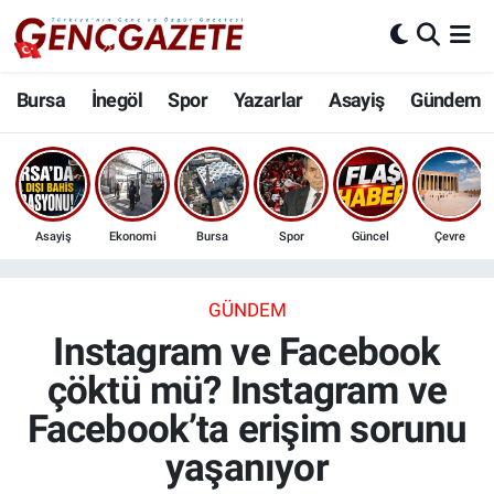
Bursa
Nöbetçi Eczaneler
Bursa
İnegöl
Spor
Yazarlar
Asayiş
Gündem
İnegöl
Hava Durumu
3.SAYFA
Trafik Durumu
Asayiş
Ekonomi
Bursa
Spor
Güncel
Çevre
Spor
Süper Lig Puan Durumu ve Fikstür
Eğitim
Tüm Manşetler
GÜNDEM
Instagram ve Facebook
Ekonomi
Son Dakika Haberleri
çöktü mü? Instagram ve
Facebook’ta erişim sorunu
Güncel
Haber Arşivi
yaşanıyor
İnanç