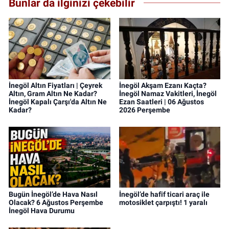
Bunlar da ilginizi çekebilir
İnegöl Altın Fiyatları | Çeyrek
İnegöl Akşam Ezanı Kaçta?
Altın, Gram Altın Ne Kadar?
İnegöl Namaz Vakitleri, İnegöl
İnegöl Kapalı Çarşı'da Altın Ne
Ezan Saatleri | 06 Ağustos
Kadar?
2026 Perşembe
Bugün İnegöl’de Hava Nasıl
İnegöl’de hafif ticari araç ile
Olacak? 6 Ağustos Perşembe
motosiklet çarpıştı! 1 yaralı
İnegöl Hava Durumu