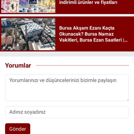
indirimli ürünler ve fiyatları
Bursa Akşam Ezanı Kaçta
Okunacak? Bursa Namaz
Vakitleri, Bursa Ezan Saatleri |
06 Ağustos 2026 Perşembe
Yorumlar
Gönder