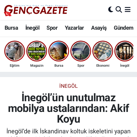
Bursa
Nöbetçi Eczaneler
Bursa
İnegöl
Spor
Yazarlar
Asayiş
Gündem
İnegöl
Hava Durumu
3.SAYFA
Trafik Durumu
Eğitim
Magazin
Bursa
Spor
Ekonomi
İnegöl
Spor
Süper Lig Puan Durumu ve Fikstür
Eğitim
Tüm Manşetler
İNEGÖL
İnegöl’ün unutulmaz
Ekonomi
Son Dakika Haberleri
mobilya ustalarından: Akif
Koyu
Güncel
Haber Arşivi
İnegöl’de ilk İskandinav koltuk iskeletini yapan
İnanç