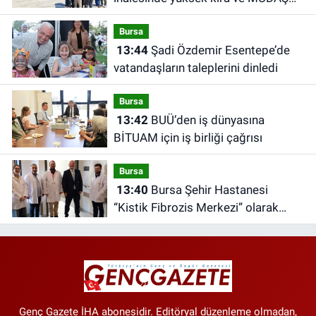
tartışması
Bursa
13:44
Şadi Özdemir Esentepe’de
vatandaşların taleplerini dinledi
Bursa
13:42
BUÜ’den iş dünyasına
BİTUAM için iş birliği çağrısı
Bursa
13:40
Bursa Şehir Hastanesi
“Kistik Fibrozis Merkezi” olarak
yetkilendirildi
Genç Gazete İHA abonesidir. Editöryal düzenleme olmadan,