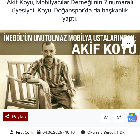
Akif Koyu, Mobilyacılar Derneği’nin 7 numaralı
üyesiydi. Koyu, Doğanspor’da da başkanlık
Kadın & Aile
yaptı.
Kültür & Sanat
Sağlık
Siyaset
Teknoloji
Yazarlar
Astroloji-Rüya
Paylaş
-
+
A
A
Fırat Çelik
04.06.2026 - 10:10
Okunma Süresi: 1 Dk