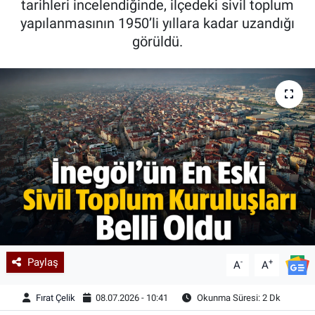
tarihleri incelendiğinde, ilçedeki sivil toplum
yapılanmasının 1950’li yıllara kadar uzandığı
Kadın & Aile
görüldü.
Kültür & Sanat
Sağlık
Siyaset
Teknoloji
Yazarlar
Astroloji-Rüya
Paylaş
-
+
A
A
Fırat Çelik
08.07.2026 - 10:41
Okunma Süresi: 2 Dk