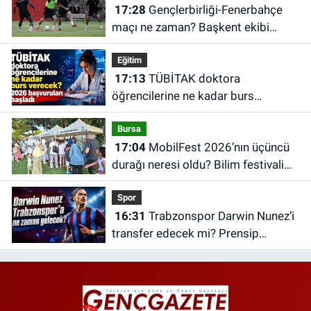
17:28
Gençlerbirliği-Fenerbahçe
maçı ne zaman? Başkent ekibi
hazırlıklara başladı
Eğitim
17:13
TÜBİTAK doktora
öğrencilerine ne kadar burs
verecek? 2026 başvuruları başladı
Bursa
17:04
MobilFest 2026’nın üçüncü
durağı neresi oldu? Bilim festivali
İznik’e taşındı
Spor
16:31
Trabzonspor Darwin Nunez’i
transfer edecek mi? Prensip
anlaşması iddiası