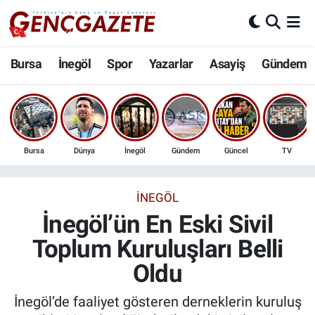
Bursa
Nöbetçi Eczaneler
Bursa
İnegöl
Spor
Yazarlar
Asayiş
Gündem
İnegöl
Hava Durumu
3.SAYFA
Trafik Durumu
Bursa
Dünya
İnegöl
Gündem
Güncel
TV
Spor
Süper Lig Puan Durumu ve Fikstür
Eğitim
Tüm Manşetler
İNEGÖL
İnegöl’ün En Eski Sivil
Ekonomi
Son Dakika Haberleri
Toplum Kuruluşları Belli
Oldu
Güncel
Haber Arşivi
İnegöl’de faaliyet gösteren derneklerin kuruluş
İnanç