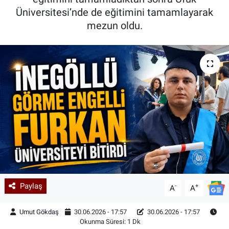
Üniversitesi’nde de eğitimini tamamlayarak
Kadın & Aile
mezun oldu.
Kültür & Sanat
Sağlık
Siyaset
Teknoloji
Yazarlar
Astroloji-Rüya
Paylaş
-
+
A
A
Umut Gökdaş
30.06.2026 - 17:57
30.06.2026 - 17:57
Okunma Süresi: 1 Dk