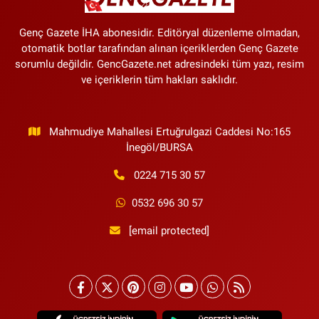
Genç Gazete İHA abonesidir. Editöryal düzenleme olmadan,
otomatik botlar tarafından alınan içeriklerden Genç Gazete
sorumlu değildir. GencGazete.net adresindeki tüm yazı, resim
ve içeriklerin tüm hakları saklıdır.
Mahmudiye Mahallesi Ertuğrulgazi Caddesi No:165
İnegöl/BURSA
0224 715 30 57
0532 696 30 57
[email protected]