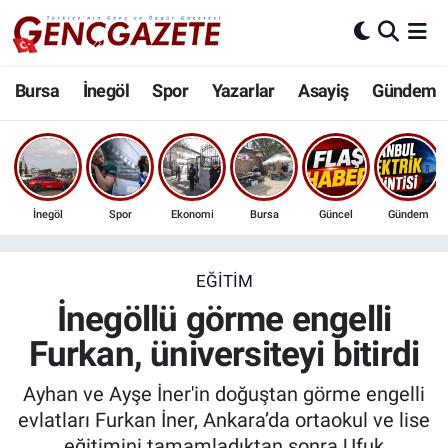
Bursa
Nöbetçi Eczaneler
Bursa
İnegöl
Spor
Yazarlar
Asayiş
Gündem
İnegöl
Hava Durumu
3.SAYFA
Trafik Durumu
İnegöl
Spor
Ekonomi
Bursa
Güncel
Gündem
Spor
Süper Lig Puan Durumu ve Fikstür
Eğitim
Tüm Manşetler
EĞITIM
İnegöllü görme engelli
Ekonomi
Son Dakika Haberleri
Furkan, üniversiteyi bitirdi
Güncel
Haber Arşivi
Ayhan ve Ayşe İner'in doğuştan görme engelli
evlatları Furkan İner, Ankara’da ortaokul ve lise
İnanç
eğitimini tamamladıktan sonra Ufuk