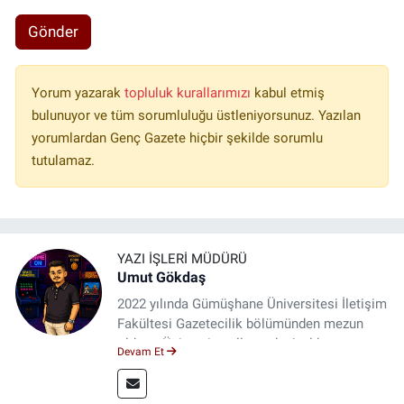
Gönder
Yorum yazarak
topluluk kurallarımızı
kabul etmiş
bulunuyor ve tüm sorumluluğu üstleniyorsunuz. Yazılan
yorumlardan Genç Gazete hiçbir şekilde sorumlu
tutulamaz.
YAZI İŞLERI MÜDÜRÜ
Umut Gökdaş
2022 yılında Gümüşhane Üniversitesi İletişim
Fakültesi Gazetecilik bölümünden mezun
oldum. Üniversite yıllarımda 4 yıl boyunca
Devam Et
uygulamalı medya merkezinde görev alarak
saha deneyimi kazandım. 2023 yılından beri
Genç Gazete'de okurlarımıza haber