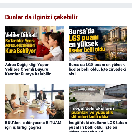
ulaştırıyorum.
Bunlar da ilginizi çekebilir
Adres Değişikliği Yapan
Bursa’da LGS puanı en yüksek
Velilere Önemli Duyuru:
liseler belli oldu. İşte zirvedeki
Kayıtlar Kuraya Kalabilir
okul
BUÜ’den iş dünyasına BİTUAM
İnegöl’deki okulların LGS taban
için iş birliği çağrısı
puanları belli oldu. İşte en
yüksek puanlı okul