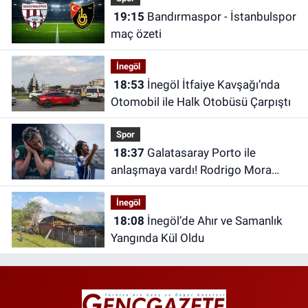
19:15
Bandırmaspor - İstanbulspor
maç özeti
İnegöl
18:53
İnegöl İtfaiye Kavşağı’nda
Otomobil ile Halk Otobüsü Çarpıştı
Spor
18:37
Galatasaray Porto ile
anlaşmaya vardı! Rodrigo Mora
transferi canlı yayında açıklandı
İnegöl
18:08
İnegöl’de Ahır ve Samanlık
Yangında Kül Oldu