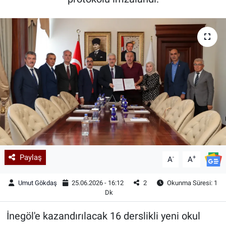
Kadın & Aile
Kültür & Sanat
Sağlık
Siyaset
Teknoloji
Yazarlar
Paylaş
-
+
A
A
Astroloji-Rüya
Umut Gökdaş
25.06.2026 - 16:12
2
Okunma Süresi: 1
Dk
İnegöl'e kazandırılacak 16 derslikli yeni okul