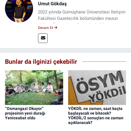
Umut Gökdaş
2022 yılında Gümüşhane Üniversitesi İletişim
Fakültesi Gazetecilik bölümünden mezun
oldum. Üniversite yıllarımda 4 yıl boyunca
Devam Et
uygulamalı medya merkezinde görev alarak
saha deneyimi kazandım. 2023 yılından beri
Genç Gazete'de okurlarımıza haber
ulaştırıyorum.
Bunlar da ilginizi çekebilir
“Osmangazi Okuyor”
YÖKDİL ne zaman, saat kaçta
projesinin yeni durağı
başlayacak ve bitecek?
Yeniceabat oldu
YÖKDİL/2 sonuçları ne zaman
açıklanacak?