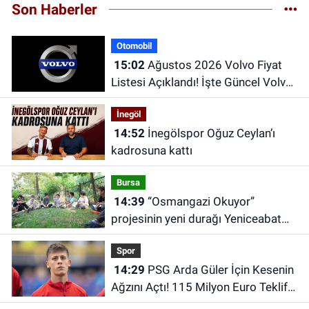
Son Haberler
Otomobil
15:02
Ağustos 2026 Volvo Fiyat
Listesi Açıklandı! İşte Güncel Volvo
Modellerinin Fiyatları
İnegöl
14:52
İnegölspor Oğuz Ceylan’ı
kadrosuna kattı
Bursa
14:39
“Osmangazi Okuyor”
projesinin yeni durağı Yeniceabat
oldu
Spor
14:29
PSG Arda Güler İçin Kesenin
Ağzını Açtı! 115 Milyon Euro Teklif
Edildi