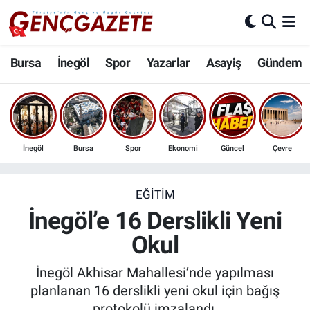
Bursa
Nöbetçi Eczaneler
Bursa
İnegöl
Spor
Yazarlar
Asayiş
Gündem
İnegöl
Hava Durumu
3.SAYFA
Trafik Durumu
İnegöl
Bursa
Spor
Ekonomi
Güncel
Çevre
Spor
Süper Lig Puan Durumu ve Fikstür
Eğitim
Tüm Manşetler
EĞITIM
İnegöl’e 16 Derslikli Yeni
Ekonomi
Son Dakika Haberleri
Okul
Güncel
Haber Arşivi
İnegöl Akhisar Mahallesi’nde yapılması
planlanan 16 derslikli yeni okul için bağış
İnanç
protokolü imzalandı.