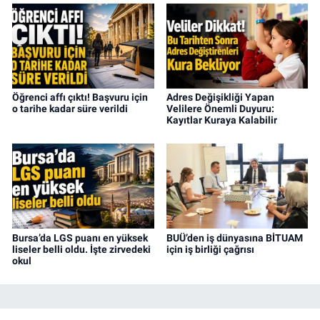
Öğrenci affı çıktı! Başvuru için
Adres Değişikliği Yapan
o tarihe kadar süre verildi
Velilere Önemli Duyuru:
Kayıtlar Kuraya Kalabilir
Bursa’da LGS puanı en yüksek
BUÜ’den iş dünyasına BİTUAM
liseler belli oldu. İşte zirvedeki
için iş birliği çağrısı
okul