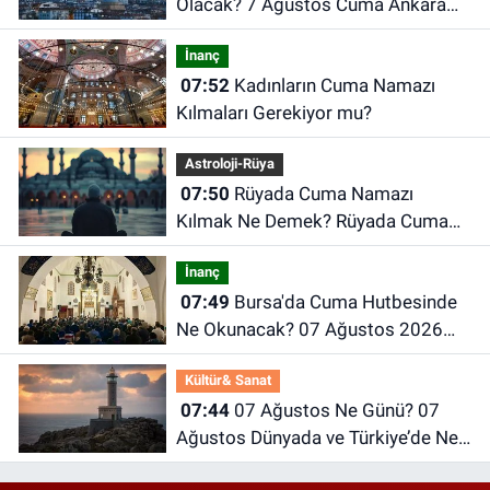
Olacak? 7 Ağustos Cuma Ankara
Hava Durumu
İnanç
07:52
Kadınların Cuma Namazı
Kılmaları Gerekiyor mu?
Astroloji-Rüya
07:50
Rüyada Cuma Namazı
Kılmak Ne Demek? Rüyada Cuma
Günü Ne Anlama Gelir?
İnanç
07:49
Bursa'da Cuma Hutbesinde
Ne Okunacak? 07 Ağustos 2026
Cuma Hutbesi
Kültür& Sanat
07:44
07 Ağustos Ne Günü? 07
Ağustos Dünyada ve Türkiye’de Ne
Günü? 07 Ağustos Ne Burcu?