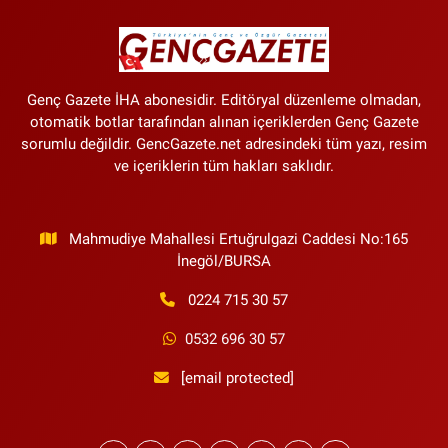
Genç Gazete İHA abonesidir. Editöryal düzenleme olmadan,
otomatik botlar tarafından alınan içeriklerden Genç Gazete
sorumlu değildir. GencGazete.net adresindeki tüm yazı, resim
ve içeriklerin tüm hakları saklıdır.
Mahmudiye Mahallesi Ertuğrulgazi Caddesi No:165
İnegöl/BURSA
0224 715 30 57
0532 696 30 57
[email protected]