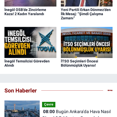
İnegöl OSB’de Zincirleme
Yeni Partili Erkan Dönmez’den
Kaza! 2 Kadın Yaralandı
İlk Mesaj: “Şimdi Çalışma
Zamanı”
İnegöl Temsilcisi Görevden
İTSO Seçimleri Öncesi
Alındı
Bölünmüşlük Uyarısı!
Son Haberler
Çevre
08:00
Bugün Ankara'da Hava Nasıl