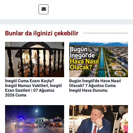
uygulamalı medya merkezinde görev alarak
saha deneyimi kazandım. 2023 yılından beri
Genç Gazete'de okurlarımıza haber
ulaştırıyorum.
Bunlar da ilginizi çekebilir
İnegöl Cuma Ezanı Kaçta?
Bugün İnegöl’de Hava Nasıl
İnegöl Namaz Vakitleri, İnegöl
Olacak? 7 Ağustos Cuma
Ezan Saatleri | 07 Ağustos
İnegöl Hava Durumu
2026 Cuma