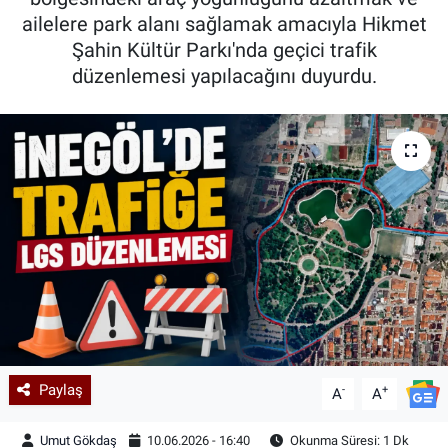
ailelere park alanı sağlamak amacıyla Hikmet
Kadın & Aile
Şahin Kültür Parkı'nda geçici trafik
düzenlemesi yapılacağını duyurdu.
Kültür & Sanat
Sağlık
Siyaset
Teknoloji
Yazarlar
Astroloji-Rüya
Paylaş
-
+
A
A
Umut Gökdaş
10.06.2026 - 16:40
Okunma Süresi: 1 Dk