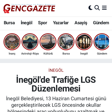
Bursa
Nöbetçi Eczaneler
Bursa
İnegöl
Spor
Yazarlar
Asayiş
Gündem
İnegöl
Hava Durumu
3.SAYFA
Trafik Durumu
İnanç
Astroloji-Rüya
Kültür&
Bursa
İnegöl
Gündem
Spor
Süper Lig Puan Durumu ve Fikstür
Eğitim
Tüm Manşetler
İNEGÖL
İnegöl'de Trafiğe LGS
Ekonomi
Son Dakika Haberleri
Düzenlemesi
Güncel
Haber Arşivi
İnegöl Belediyesi, 13 Haziran Cumartesi günü
gerçekleştirilecek LGS öncesinde okullar
İnanç
bölgesindeki araç yoğunluğunu azaltmak ve