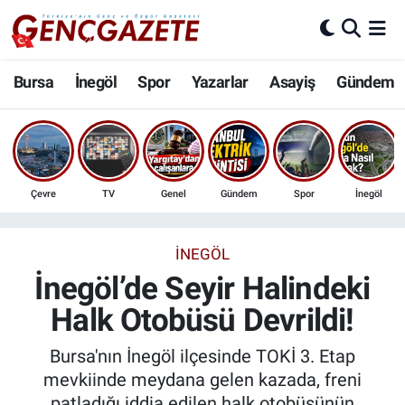
Bursa
Nöbetçi Eczaneler
Bursa
İnegöl
Spor
Yazarlar
Asayiş
Gündem
İnegöl
Hava Durumu
3.SAYFA
Trafik Durumu
Çevre
TV
Genel
Gündem
Spor
İnegöl
Spor
Süper Lig Puan Durumu ve Fikstür
Eğitim
Tüm Manşetler
İNEGÖL
İnegöl’de Seyir Halindeki
Ekonomi
Son Dakika Haberleri
Halk Otobüsü Devrildi!
Güncel
Haber Arşivi
Bursa'nın İnegöl ilçesinde TOKİ 3. Etap
mevkiinde meydana gelen kazada, freni
İnanç
patladığı iddia edilen halk otobüsünün