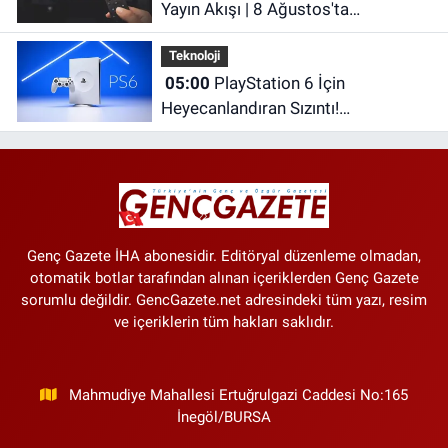
Yayın Akışı | 8 Ağustos'ta
Televizyonda Neler Var? TRT 1, TV8,
Teknoloji
NOW TV, Show TV, ATV, Star TV...
05:00
PlayStation 6 İçin
Heyecanlandıran Sızıntı!
Performansı PS5'i Geride Bırakabilir
Genç Gazete İHA abonesidir. Editöryal düzenleme olmadan,
otomatik botlar tarafından alınan içeriklerden Genç Gazete
sorumlu değildir. GencGazete.net adresindeki tüm yazı, resim
ve içeriklerin tüm hakları saklıdır.
Mahmudiye Mahallesi Ertuğrulgazi Caddesi No:165
İnegöl/BURSA