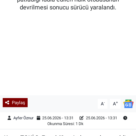
devrilmesi sonucu sürücü yaralandı.
Kadın & Aile
Kültür & Sanat
Sağlık
Siyaset
Teknoloji
Yazarlar
Paylaş
-
+
Astroloji-Rüya
A
A
Ayfer Öznur
25.06.2026 - 13:31
25.06.2026 - 13:31
Okunma Süresi: 1 Dk