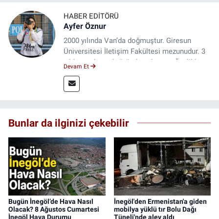
HABER EDITÖRÜ
Ayfer Öznur
2000 yılında Van’da doğmuştur. Giresun
Üniversitesi İletişim Fakültesi mezunudur. 3
yıldır medya sektöründe çalışıyor. Özelikle
Devam Et
kitap ve film konusunda uzmanlaşmıştır.
Bunlar da ilginizi çekebilir
Bugün İnegöl’de Hava Nasıl
İnegöl'den Ermenistan'a giden
Olacak? 8 Ağustos Cumartesi
mobilya yüklü tır Bolu Dağı
İnegöl Hava Durumu
Tüneli'nde alev aldı