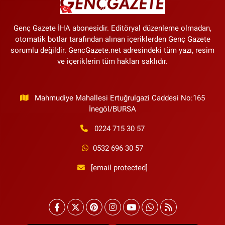
Genç Gazete İHA abonesidir. Editöryal düzenleme olmadan,
otomatik botlar tarafından alınan içeriklerden Genç Gazete
sorumlu değildir. GencGazete.net adresindeki tüm yazı, resim
ve içeriklerin tüm hakları saklıdır.
Mahmudiye Mahallesi Ertuğrulgazi Caddesi No:165
İnegöl/BURSA
0224 715 30 57
0532 696 30 57
[email protected]