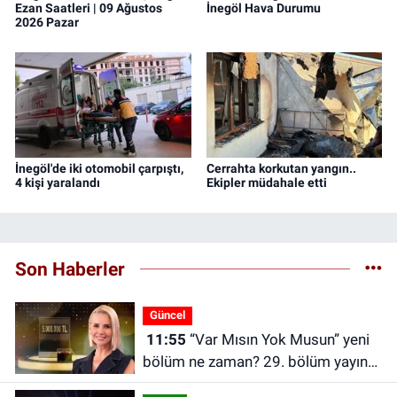
Ezan Saatleri | 09 Ağustos
İnegöl Hava Durumu
2026 Pazar
İnegöl'de iki otomobil çarpıştı,
Cerrahta korkutan yangın..
4 kişi yaralandı
Ekipler müdahale etti
Son Haberler
Güncel
11:55
“Var Mısın Yok Musun” yeni
bölüm ne zaman? 29. bölüm yayın
tarihi belli oldu | Yeni fragman