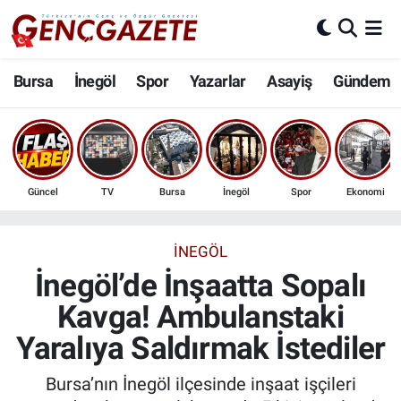
Bursa
Nöbetçi Eczaneler
Bursa
İnegöl
Spor
Yazarlar
Asayiş
Gündem
İnegöl
Hava Durumu
3.SAYFA
Trafik Durumu
Güncel
TV
Bursa
İnegöl
Spor
Ekonomi
Spor
Süper Lig Puan Durumu ve Fikstür
Eğitim
Tüm Manşetler
İNEGÖL
İnegöl’de İnşaatta Sopalı
Ekonomi
Son Dakika Haberleri
Kavga! Ambulanstaki
Yaralıya Saldırmak İstediler
Güncel
Haber Arşivi
Bursa’nın İnegöl ilçesinde inşaat işçileri
İnanç