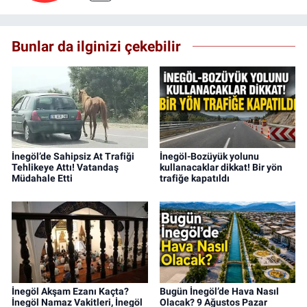
Bunlar da ilginizi çekebilir
İnegöl’de Sahipsiz At Trafiği
İnegöl-Bozüyük yolunu
Tehlikeye Attı! Vatandaş
kullanacaklar dikkat! Bir yön
Müdahale Etti
trafiğe kapatıldı
İnegöl Akşam Ezanı Kaçta?
Bugün İnegöl’de Hava Nasıl
İnegöl Namaz Vakitleri, İnegöl
Olacak? 9 Ağustos Pazar