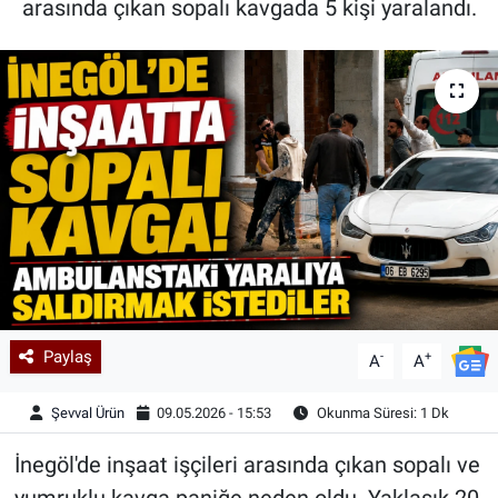
arasında çıkan sopalı kavgada 5 kişi yaralandı.
Kadın & Aile
Kültür & Sanat
Sağlık
Siyaset
Teknoloji
Yazarlar
Paylaş
-
+
A
A
Astroloji-Rüya
Şevval Ürün
09.05.2026 - 15:53
Okunma Süresi: 1 Dk
İnegöl'de inşaat işçileri arasında çıkan sopalı ve
yumruklu kavga paniğe neden oldu. Yaklaşık 20