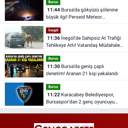
Bursa
yayınlandı
11:44
Bursa’da gökyüzü şölenine
büyük ilgi! Perseid Meteor
Yağmuru’nu 25 bin kişi izledi
İnegöl
11:36
İnegöl’de Sahipsiz At Trafiği
Tehlikeye Attı! Vatandaş Müdahale
Etti
Bursa
11:30
Bursa’da geniş çaplı
denetim! Aranan 21 kişi yakalandı
Bursa
11:22
Karacabey Belediyespor,
Bursaspor’dan 2 genç oyuncuyu
kadrosuna kattı