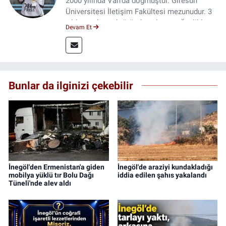
2000 yılında Van’da doğmuştur. Giresun
Üniversitesi İletişim Fakültesi mezunudur. 3
yıldır medya sektöründe çalışıyor. Özelikle
Devam Et
kitap ve film konusunda uzmanlaşmıştır.
Bunlar da ilginizi çekebilir
İnegöl'den Ermenistan'a giden
İnegöl'de araziyi kundakladığı
mobilya yüklü tır Bolu Dağı
iddia edilen şahıs yakalandı
Tüneli'nde alev aldı