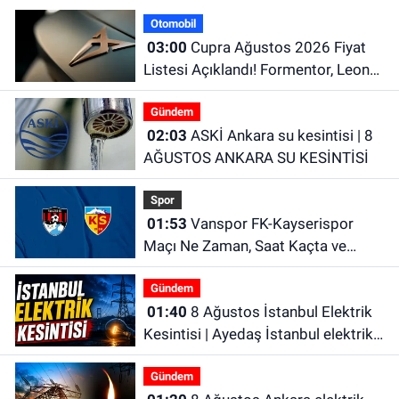
Otomobil
03:00
Cupra Ağustos 2026 Fiyat
Listesi Açıklandı! Formentor, Leon
ve Terramar Güncel Fiyatları
Gündem
02:03
ASKİ Ankara su kesintisi | 8
AĞUSTOS ANKARA SU KESİNTİSİ
Spor
01:53
Vanspor FK-Kayserispor
Maçı Ne Zaman, Saat Kaçta ve
Hangi Kanalda?
Gündem
01:40
8 Ağustos İstanbul Elektrik
Kesintisi | Ayedaş İstanbul elektrik
kesintisi | Bedaş İstanbul elektrik
Gündem
kesintisi