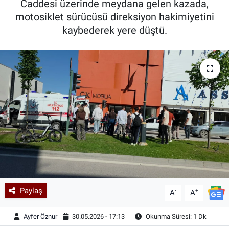
Caddesi üzerinde meydana gelen kazada,
motosiklet sürücüsü direksiyon hakimiyetini
Kadın & Aile
kaybederek yere düştü.
Kültür & Sanat
Sağlık
Siyaset
Teknoloji
Yazarlar
Astroloji-Rüya
Paylaş
-
+
A
A
Ayfer Öznur
30.05.2026 - 17:13
Okunma Süresi: 1 Dk