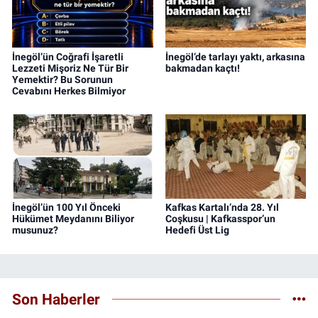
İnegöl’ün Coğrafi İşaretli
İnegöl’de tarlayı yaktı, arkasına
Lezzeti Mişoriz Ne Tür Bir
bakmadan kaçtı!
Yemektir? Bu Sorunun
Cevabını Herkes Bilmiyor
İnegöl’ün 100 Yıl Önceki
Kafkas Kartalı’nda 28. Yıl
Hükümet Meydanını Biliyor
Coşkusu | Kafkasspor’un
musunuz?
Hedefi Üst Lig
Son Haberler