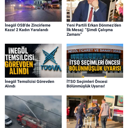
İnegöl OSB’de Zincirleme
Yeni Partili Erkan Dönmez’den
Kaza! 2 Kadın Yaralandı
İlk Mesaj: “Şimdi Çalışma
Zamanı”
İnegöl Temsilcisi Görevden
İTSO Seçimleri Öncesi
Alındı
Bölünmüşlük Uyarısı!