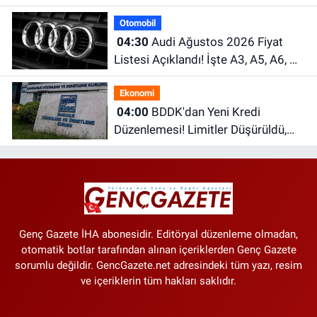
Kamera ve Dev Batarya Dikkat
Otomobil
Çekiyor
04:30
Audi Ağustos 2026 Fiyat
Listesi Açıklandı! İşte A3, A5, A6, Q
Serisi ve e-tron Modellerinin Güncel
Ekonomi
Fiyatları
04:00
BDDK'dan Yeni Kredi
Düzenlemesi! Limitler Düşürüldü,
Uyum İçin Tarih Verildi
Genç Gazete İHA abonesidir. Editöryal düzenleme olmadan,
otomatik botlar tarafından alınan içeriklerden Genç Gazete
sorumlu değildir. GencGazete.net adresindeki tüm yazı, resim
ve içeriklerin tüm hakları saklıdır.