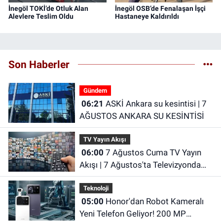
İnegöl TOKİ’de Otluk Alan
İnegöl OSB’de Fenalaşan İşçi
Alevlere Teslim Oldu
Hastaneye Kaldırıldı
Son Haberler
Gündem
06:21
ASKİ Ankara su kesintisi | 7
AĞUSTOS ANKARA SU KESİNTİSİ
TV Yayın Akışı
06:00
7 Ağustos Cuma TV Yayın
Akışı | 7 Ağustos'ta Televizyonda
Neler Var? TRT 1, TV8, NOW TV,
Teknoloji
Show TV, ATV, Star TV...
05:00
Honor'dan Robot Kameralı
Yeni Telefon Geliyor! 200 MP