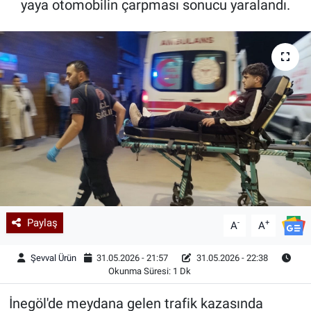
yaya otomobilin çarpması sonucu yaralandı.
Kadın & Aile
Kültür & Sanat
Sağlık
Siyaset
Teknoloji
Yazarlar
Paylaş
-
+
A
A
Astroloji-Rüya
Şevval Ürün
31.05.2026 - 21:57
31.05.2026 - 22:38
Okunma Süresi: 1 Dk
İnegöl'de meydana gelen trafik kazasında