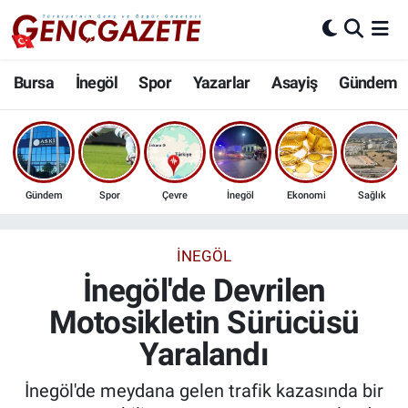
Bursa
Nöbetçi Eczaneler
Bursa
İnegöl
Spor
Yazarlar
Asayiş
Gündem
İnegöl
Hava Durumu
3.SAYFA
Trafik Durumu
Gündem
Spor
Çevre
İnegöl
Ekonomi
Sağlık
Spor
Süper Lig Puan Durumu ve Fikstür
Eğitim
Tüm Manşetler
İNEGÖL
İnegöl'de Devrilen
Ekonomi
Son Dakika Haberleri
Motosikletin Sürücüsü
Yaralandı
Güncel
Haber Arşivi
İnegöl'de meydana gelen trafik kazasında bir
İnanç