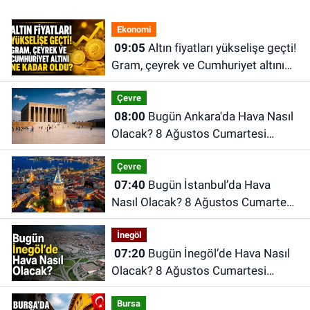
Ekonomi
09:05
Altın fiyatları yükselişe geçti!
Gram, çeyrek ve Cumhuriyet altını
ne kadar oldu?
Çevre
08:00
Bugün Ankara'da Hava Nasıl
Olacak? 8 Ağustos Cumartesi
Ankara Hava Durumu
Çevre
07:40
Bugün İstanbul’da Hava
Nasıl Olacak? 8 Ağustos Cumartesi
İstanbul Hava Durumu
İnegöl
07:20
Bugün İnegöl’de Hava Nasıl
Olacak? 8 Ağustos Cumartesi
İnegöl Hava Durumu
Bursa