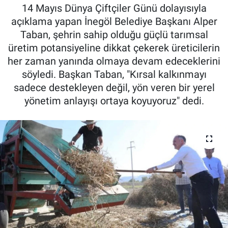
14 Mayıs Dünya Çiftçiler Günü dolayısıyla
Kadın & Aile
açıklama yapan İnegöl Belediye Başkanı Alper
Taban, şehrin sahip olduğu güçlü tarımsal
Kültür & Sanat
üretim potansiyeline dikkat çekerek üreticilerin
her zaman yanında olmaya devam edeceklerini
Sağlık
söyledi. Başkan Taban, "Kırsal kalkınmayı
sadece destekleyen değil, yön veren bir yerel
Siyaset
yönetim anlayışı ortaya koyuyoruz" dedi.
Teknoloji
Yazarlar
Astroloji-Rüya