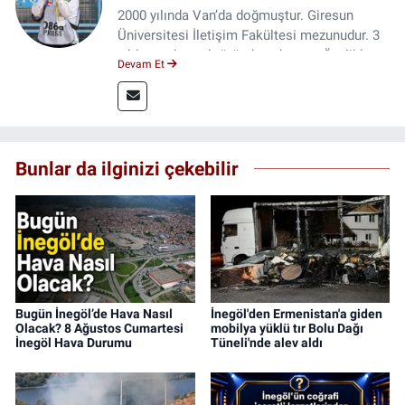
2000 yılında Van’da doğmuştur. Giresun
Üniversitesi İletişim Fakültesi mezunudur. 3
yıldır medya sektöründe çalışıyor. Özelikle
Devam Et
kitap ve film konusunda uzmanlaşmıştır.
Bunlar da ilginizi çekebilir
Bugün İnegöl’de Hava Nasıl
İnegöl'den Ermenistan'a giden
Olacak? 8 Ağustos Cumartesi
mobilya yüklü tır Bolu Dağı
İnegöl Hava Durumu
Tüneli'nde alev aldı