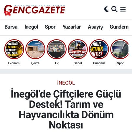
Bursa
Nöbetçi Eczaneler
Bursa
İnegöl
Spor
Yazarlar
Asayiş
Gündem
İnegöl
Hava Durumu
3.SAYFA
Trafik Durumu
Ekonomi
Çevre
TV
Genel
Gündem
Spor
Spor
Süper Lig Puan Durumu ve Fikstür
Eğitim
Tüm Manşetler
İNEGÖL
İnegöl’de Çiftçilere Güçlü
Ekonomi
Son Dakika Haberleri
Destek! Tarım ve
Hayvancılıkta Dönüm
Güncel
Haber Arşivi
Noktası
İnanç