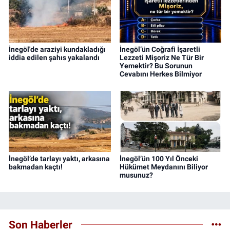
İnegöl'de araziyi kundakladığı
İnegöl’ün Coğrafi İşaretli
iddia edilen şahıs yakalandı
Lezzeti Mişoriz Ne Tür Bir
Yemektir? Bu Sorunun
Cevabını Herkes Bilmiyor
İnegöl’de tarlayı yaktı, arkasına
İnegöl’ün 100 Yıl Önceki
bakmadan kaçtı!
Hükümet Meydanını Biliyor
musunuz?
Son Haberler