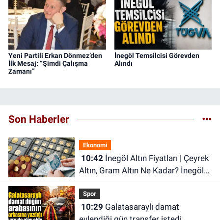
Yeni Partili Erkan Dönmez’den
İnegöl Temsilcisi Görevden
İlk Mesaj: “Şimdi Çalışma
Alındı
Zamanı”
Son Haberler
Ekonomi
10:42
İnegöl Altın Fiyatları | Çeyrek
Altın, Gram Altın Ne Kadar? İnegöl
Kapalı Çarşı'da Altın Ne Kadar?
Spor
10:29
Galatasaraylı damat
evlendiği gün transfer istedi