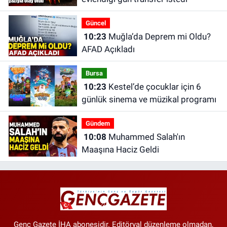
Güncel
10:23
Muğla’da Deprem mi Oldu?
AFAD Açıkladı
Bursa
10:23
Kestel’de çocuklar için 6
günlük sinema ve müzikal programı
Gündem
10:08
Muhammed Salah'ın
Maaşına Haciz Geldi
Genç Gazete İHA abonesidir. Editöryal düzenleme olmadan,