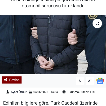
otomobil sürücüsü tutuklandı.
Kadın & Aile
Kültür & Sanat
Sağlık
Siyaset
Teknoloji
Yazarlar
Paylaş
-
+
Astroloji-Rüya
A
A
Ayfer Öznur
04.06.2026 - 14:34
Okunma Süresi: 1 Dk
Edinilen bilgilere göre, Park Caddesi üzerinde