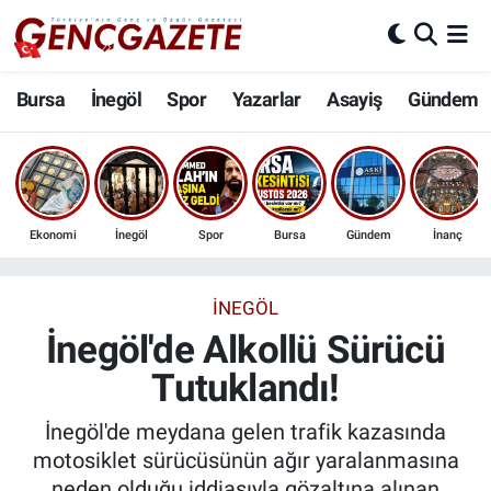
Bursa
Nöbetçi Eczaneler
Bursa
İnegöl
Spor
Yazarlar
Asayiş
Gündem
İnegöl
Hava Durumu
3.SAYFA
Trafik Durumu
Ekonomi
İnegöl
Spor
Bursa
Gündem
İnanç
Spor
Süper Lig Puan Durumu ve Fikstür
Eğitim
Tüm Manşetler
İNEGÖL
İnegöl'de Alkollü Sürücü
Ekonomi
Son Dakika Haberleri
Tutuklandı!
Güncel
Haber Arşivi
İnegöl'de meydana gelen trafik kazasında
motosiklet sürücüsünün ağır yaralanmasına
İnanç
neden olduğu iddiasıyla gözaltına alınan