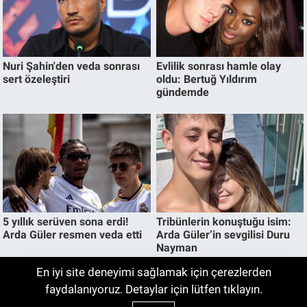
En iyi site deneyimi sağlamak için çerezlerden
İnegöl Altın Fiyatları | Çeyrek Altın, Gram
faydalanıyoruz. Detaylar için lütfen tıklayın.
10:42
Altın Ne Kadar? İnegöl Kapalı Çarşı'da