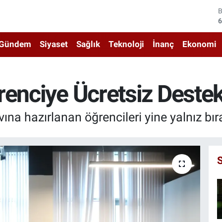
4
5
Gündem
Siyaset
Sağlık
Teknoloji
İnanç
Ekonomi
6
6
renciye Ücretsiz Destek
1
vına hazırlanan öğrencileri yine yalnız bı
6