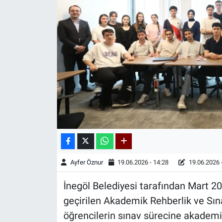
Kadın & Aile
Kültür & Sanat
Sağlık
Siyaset
Teknoloji
Yazarlar
Ayfer Öznur
19.06.2026 - 14:28
19.06.2026 
Astroloji-Rüya
İnegöl Belediyesi tarafından Mart 2
geçirilen Akademik Rehberlik ve Sı
öğrencilerin sınav sürecine akademi