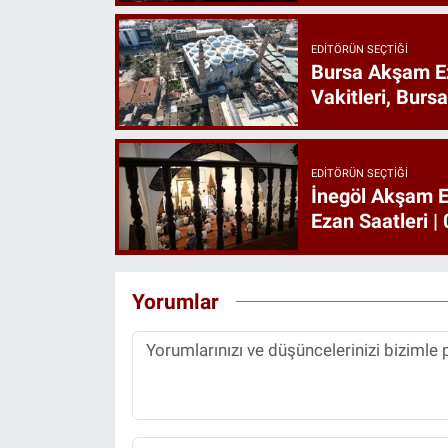
EDITÖRÜN SEÇTIĞI
Bursa Akşam E
Vakitleri, Burs
EDITÖRÜN SEÇTIĞI
İnegöl Akşam E
Ezan Saatleri 
Yorumlar