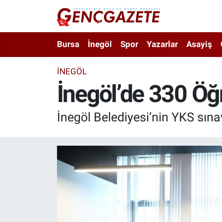
Bursa
Nöbetçi Eczaneler
Bursa
İnegöl
Spor
Yazarlar
Asayiş
İnegöl
Hava Durumu
İNEGÖL
İnegöl’de 330 Öğ
3.SAYFA
Trafik Durumu
Spor
Süper Lig Puan Durumu ve Fikstür
İnegöl Belediyesi’nin YKS sına
Eğitim
Tüm Manşetler
Ekonomi
Son Dakika Haberleri
Güncel
Haber Arşivi
İnanç