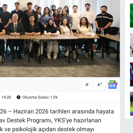
-
+
A
A
- 14:28
Okunma Süresi: 1 Dk
026 – Haziran 2026 tarihleri arasında hayata
nav Destek Programı, YKS’ye hazırlanan
k ve psikolojik açıdan destek olmayı