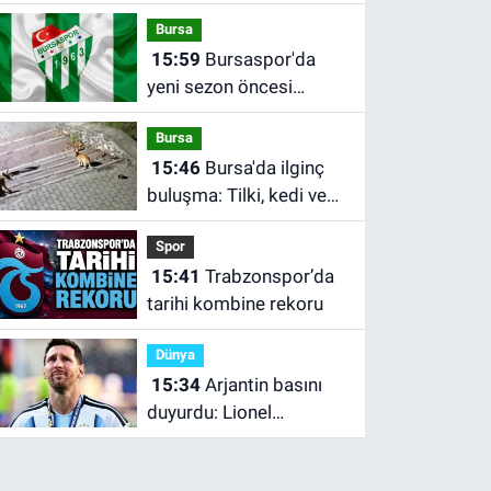
Bursa
15:59
Bursaspor'da
yeni sezon öncesi
sakatlık şoku!
Bursa
15:46
Bursa'da ilginç
buluşma: Tilki, kedi ve
kirpi aynı noktada
Spor
görüntülendi
15:41
Trabzonspor’da
tarihi kombine rekoru
Dünya
15:34
Arjantin basını
duyurdu: Lionel
Messi’nin babası Jorge
Messi 68 yaşında