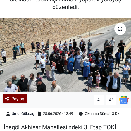
düzenledi.
Kadın & Aile
Kültür & Sanat
Sağlık
Siyaset
Teknoloji
Yazarlar
Paylaş
-
+
Astroloji-Rüya
A
A
Umut Gökdaş
28.06.2026 - 13:49
Okunma Süresi: 3 Dk
İnegöl Akhisar Mahallesi’ndeki 3. Etap TOKİ