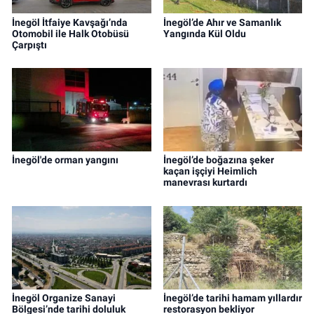
İnegöl İtfaiye Kavşağı’nda
İnegöl’de Ahır ve Samanlık
Otomobil ile Halk Otobüsü
Yangında Kül Oldu
Çarpıştı
İnegöl'de orman yangını
İnegöl’de boğazına şeker
kaçan işçiyi Heimlich
manevrası kurtardı
İnegöl Organize Sanayi
İnegöl’de tarihi hamam yıllardır
Bölgesi’nde tarihi doluluk
restorasyon bekliyor