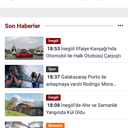
Son Haberler
İnegöl
18:53
İnegöl İtfaiye Kavşağı’nda
Otomobil ile Halk Otobüsü Çarpıştı
Spor
18:37
Galatasaray Porto ile
anlaşmaya vardı! Rodrigo Mora
transferi canlı yayında açıklandı
İnegöl
18:08
İnegöl’de Ahır ve Samanlık
Yangında Kül Oldu
Ekonomi