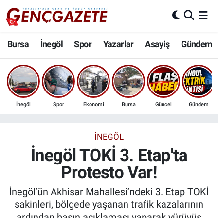
Bursa
Nöbetçi Eczaneler
Bursa
İnegöl
Spor
Yazarlar
Asayiş
Gündem
İnegöl
Hava Durumu
3.SAYFA
Trafik Durumu
İnegöl
Spor
Ekonomi
Bursa
Güncel
Gündem
Spor
Süper Lig Puan Durumu ve Fikstür
Eğitim
Tüm Manşetler
İNEGÖL
İnegöl TOKİ 3. Etap'ta
Ekonomi
Son Dakika Haberleri
Protesto Var!
Güncel
Haber Arşivi
İnegöl’ün Akhisar Mahallesi’ndeki 3. Etap TOKİ
sakinleri, bölgede yaşanan trafik kazalarının
İnanç
ardından basın açıklaması yaparak yürüyüş