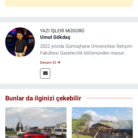
YAZI İŞLERI MÜDÜRÜ
Umut Gökdaş
2022 yılında Gümüşhane Üniversitesi İletişim
Fakültesi Gazetecilik bölümünden mezun
oldum. Üniversite yıllarımda 4 yıl boyunca
Devam Et
uygulamalı medya merkezinde görev alarak
saha deneyimi kazandım. 2023 yılından beri
Genç Gazete'de okurlarımıza haber
ulaştırıyorum.
Bunlar da ilginizi çekebilir