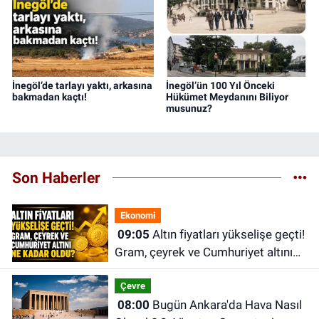
İnegöl’de tarlayı yaktı, arkasına
İnegöl’ün 100 Yıl Önceki
bakmadan kaçtı!
Hükümet Meydanını Biliyor
musunuz?
Son Haberler
Ekonomi
09:05
Altın fiyatları yükselişe geçti!
Gram, çeyrek ve Cumhuriyet altını
ne kadar oldu?
Çevre
08:00
Bugün Ankara'da Hava Nasıl