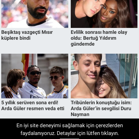
En iyi site deneyimi sağlamak için çerezlerden
Altın fiyatları yükselişe geçti! Gram,
faydalanıyoruz. Detaylar için lütfen tıklayın.
09:05