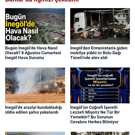
Bugün İnegöl’de Hava Nasıl
İnegöl'den Ermenistan'a giden
Olacak? 8 Ağustos Cumartesi
mobilya yüklü tır Bolu Dağı
İnegöl Hava Durumu
Tüneli'nde alev aldı
İnegöl'de araziyi kundakladığı
İnegöl’ün Coğrafi İşaretli
iddia edilen şahıs yakalandı
Lezzeti Mişoriz Ne Tür Bir
Yemektir? Bu Sorunun
Cevabını Herkes Bilmiyor