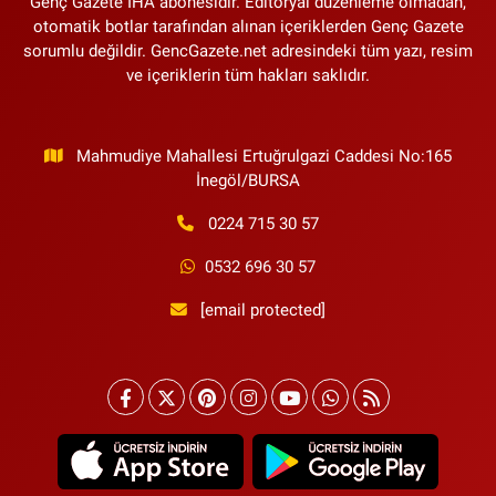
Genç Gazete İHA abonesidir. Editöryal düzenleme olmadan,
otomatik botlar tarafından alınan içeriklerden Genç Gazete
sorumlu değildir. GencGazete.net adresindeki tüm yazı, resim
ve içeriklerin tüm hakları saklıdır.
Mahmudiye Mahallesi Ertuğrulgazi Caddesi No:165
İnegöl/BURSA
0224 715 30 57
0532 696 30 57
[email protected]