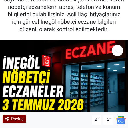
nöbetçi eczanelerin adres, telefon ve konum
Kadın & Aile
bilgilerini bulabilirsiniz. Acil ilaç ihtiyaçlarınız
için güncel İnegöl nöbetçi eczane bilgileri
Kültür & Sanat
düzenli olarak kontrol edilmektedir.
Sağlık
Siyaset
Teknoloji
Yazarlar
Astroloji-Rüya
Paylaş
-
+
A
A