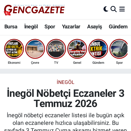
Bursa
Nöbetçi Eczaneler
Bursa
İnegöl
Spor
Yazarlar
Asayiş
Gündem
İnegöl
Hava Durumu
3.SAYFA
Trafik Durumu
Ekonomi
Çevre
TV
Genel
Gündem
Spor
Spor
Süper Lig Puan Durumu ve Fikstür
Eğitim
Tüm Manşetler
İNEGÖL
İnegöl Nöbetçi Eczaneler 3
Ekonomi
Son Dakika Haberleri
Temmuz 2026
Güncel
Haber Arşivi
İnegöl nöbetçi eczaneler listesi ile bugün açık
olan eczanelere hızlıca ulaşabilirsiniz. Bu
İnanç
sayfada 3 Temmuz Cuma akşamı hizmet veren