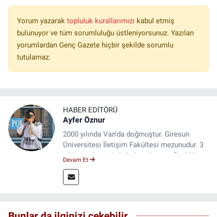
Yorum yazarak
topluluk kurallarımızı
kabul etmiş
bulunuyor ve tüm sorumluluğu üstleniyorsunuz. Yazılan
yorumlardan Genç Gazete hiçbir şekilde sorumlu
tutulamaz.
HABER EDITÖRÜ
Ayfer Öznur
2000 yılında Van’da doğmuştur. Giresun
Üniversitesi İletişim Fakültesi mezunudur. 3
yıldır medya sektöründe çalışıyor. Özelikle
Devam Et
kitap ve film konusunda uzmanlaşmıştır.
Bunlar da ilginizi çekebilir