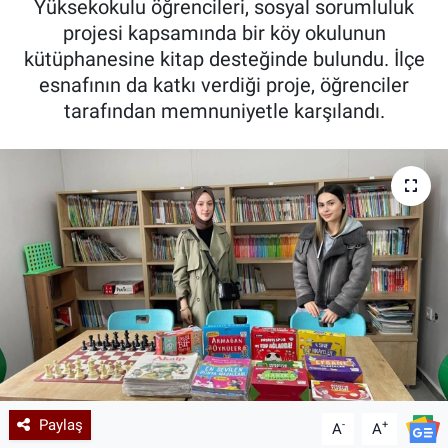
Yüksekokulu öğrencileri, sosyal sorumluluk
projesi kapsamında bir köy okulunun
Kadın & Aile
kütüphanesine kitap desteğinde bulundu. İlçe
esnafının da katkı verdiği proje, öğrenciler
Kültür & Sanat
tarafından memnuniyetle karşılandı.
Sağlık
Siyaset
Teknoloji
Yazarlar
Astroloji-Rüya
Paylaş
-
+
A
A