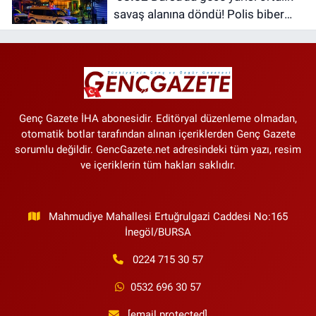
savaş alanına döndü! Polis biber
gazıyla müdahale etti
Genç Gazete İHA abonesidir. Editöryal düzenleme olmadan,
otomatik botlar tarafından alınan içeriklerden Genç Gazete
sorumlu değildir. GencGazete.net adresindeki tüm yazı, resim
ve içeriklerin tüm hakları saklıdır.
Mahmudiye Mahallesi Ertuğrulgazi Caddesi No:165
İnegöl/BURSA
0224 715 30 57
0532 696 30 57
[email protected]