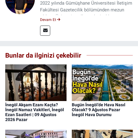
2022 yılında Gümüşhane Üniversitesi İletişim
Fakültesi Gazetecilik bölümünden mezun
oldum. Üniversite yıllarımda 4 yıl boyunca
Devam Et
uygulamalı medya merkezinde görev alarak
saha deneyimi kazandım. 2023 yılından beri
Genç Gazete'de okurlarımıza haber
ulaştırıyorum.
Bunlar da ilginizi çekebilir
İnegöl Akşam Ezanı Kaçta?
Bugün İnegöl’de Hava Nasıl
İnegöl Namaz Vakitleri, İnegöl
Olacak? 9 Ağustos Pazar
Ezan Saatleri | 09 Ağustos
İnegöl Hava Durumu
2026 Pazar