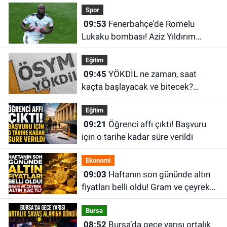
Spor
09:53
Fenerbahçe’de Romelu
Lukaku bombası! Aziz Yıldırım
devreye girdi
Eğitim
09:45
YÖKDİL ne zaman, saat
kaçta başlayacak ve bitecek?
YÖKDİL/2 sonuçları ne zaman
Eğitim
açıklanacak?
09:21
Öğrenci affı çıktı! Başvuru
için o tarihe kadar süre verildi
Ekonomi
09:03
Haftanın son gününde altın
fiyatları belli oldu! Gram ve çeyrek
altın kaç TL?
Bursa
08:52
Bursa’da gece yarısı ortalık