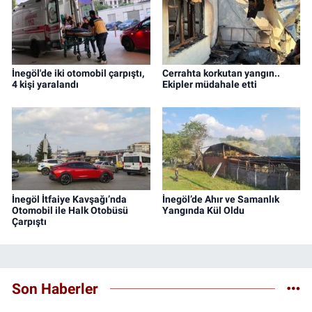
İnegöl'de iki otomobil çarpıştı,
Cerrahta korkutan yangın..
4 kişi yaralandı
Ekipler müdahale etti
İnegöl İtfaiye Kavşağı’nda
İnegöl’de Ahır ve Samanlık
Otomobil ile Halk Otobüsü
Yangında Kül Oldu
Çarpıştı
Son Haberler