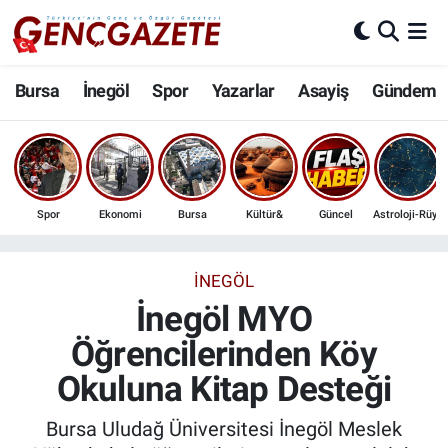
Bursa
Nöbetçi Eczaneler
Bursa
İnegöl
Spor
Yazarlar
Asayiş
Gündem
İnegöl
Hava Durumu
3.SAYFA
Trafik Durumu
Spor
Ekonomi
Bursa
Kültür&
Güncel
Astroloji-Rüya
Spor
Süper Lig Puan Durumu ve Fikstür
Eğitim
Tüm Manşetler
İNEGÖL
İnegöl MYO
Ekonomi
Son Dakika Haberleri
Öğrencilerinden Köy
Okuluna Kitap Desteği
Güncel
Haber Arşivi
Bursa Uludağ Üniversitesi İnegöl Meslek
İnanç