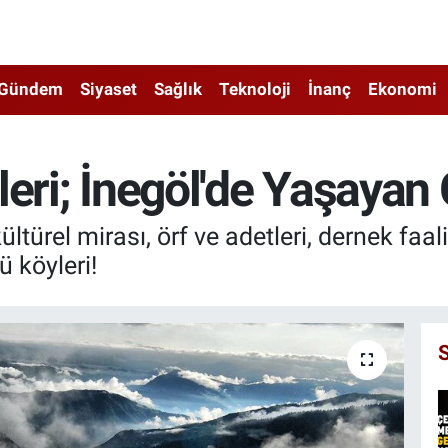
Gündem
Siyaset
Sağlık
Teknoloji
İnanç
Ekonomi
leri; İnegöl'de Yaşayan
türel mirası, örf ve adetleri, dernek faali
 köyleri!