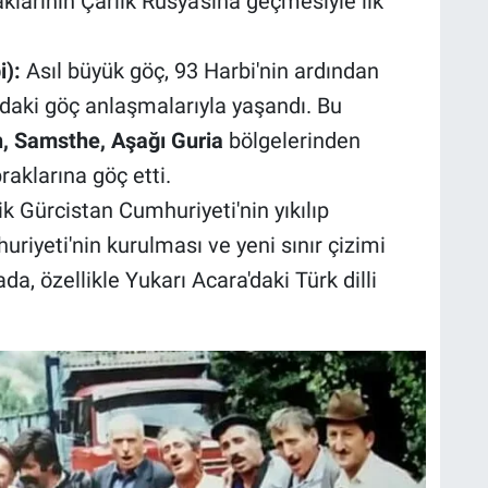
larının Çarlık Rusya'sına geçmesiyle ilk
i):
Asıl büyük göç, 93 Harbi'nin ardından
daki göç anlaşmalarıyla yaşandı. Bu
n, Samsthe, Aşağı Guria
bölgelerinden
klarına göç etti.
 Gürcistan Cumhuriyeti'nin yıkılıp
riyeti'nin kurulması ve yeni sınır çizimi
da, özellikle Yukarı Acara'daki Türk dilli