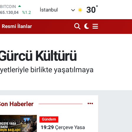
°
DOLAR
30
İstanbul
47,7106
%0.17
EURO
55,1652
%0.27
Resmi İlanlar
STERLİN
64,4046
%0.35
GRAM ALTIN
6618.49
%2.12
 Gürcü Kültürü
BİST100
13.773
%-19
BITCOIN
yetleriyle birlikte yaşatılmaya
65.130,04
%1.2
Son Haberler
Gündem
19:29
Çerçeve Yasa