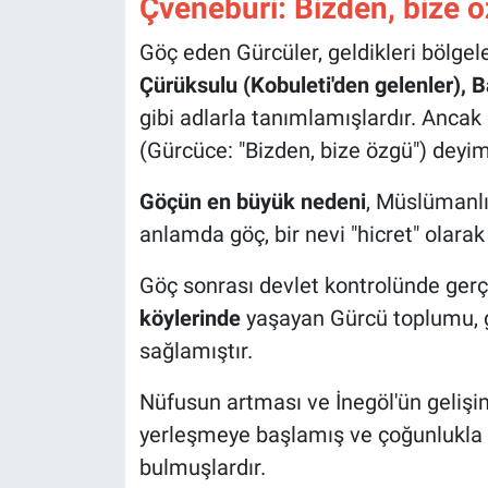
Çveneburi: Bizden, bize 
Göç eden Gürcüler, geldikleri bölgel
Çürüksulu (Kobuleti'den gelenler), 
gibi adlarla tanımlamışlardır. Ancak
(Gürcüce: "Bizden, bize özgü") deyimi
Göçün en büyük nedeni
, Müslümanlı
anlamda göç, bir nevi "hicret" olarak 
Göç sonrası devlet kontrolünde gerç
köylerinde
yaşayan Gürcü toplumu, 
sağlamıştır.
Nüfusun artması ve İnegöl'ün gelişim
yerleşmeye başlamış ve çoğunlukla
bulmuşlardır.