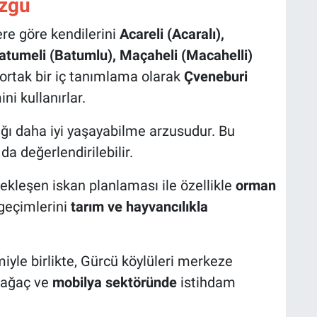
özgü
ere göre kendilerini
Acareli (Acaralı),
Batumeli (Batumlu), Maçaheli (Macahelli)
 ortak bir iç tanımlama olarak
Çveneburi
ni kullanırlar.
ğı daha iyi yaşayabilme arzusudur. Bu
da değerlendirilebilir.
ekleşen iskan planlaması ile özellikle
orman
geçimlerini
tarım ve hayvancılıkla
iyle birlikte, Gürcü köylüleri merkeze
 ağaç ve
mobilya sektöründe
istihdam