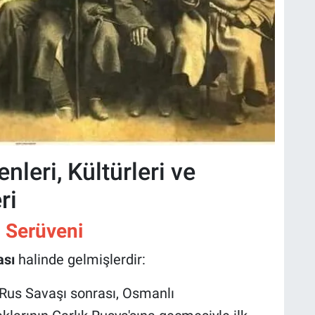
nleri, Kültürleri ve
ri
ç Serüveni
ası
halinde gelmişlerdir:
us Savaşı sonrası, Osmanlı