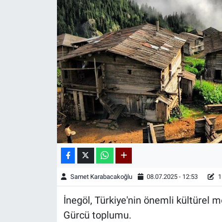
Kadın & Aile
Kültür & Sanat
Sağlık
Siyaset
Teknoloji
Yazarlar
Astroloji-Rüya
Samet Karabacakoğlu
08.07.2025 - 12:53
1
İnegöl, Türkiye'nin önemli kültürel m
Gürcü toplumu.