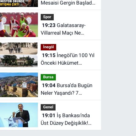
Mesaisi Gergin Başladı!
Komisyon Önünde
Spor
Tartışma Çıktı
19:23
Galatasaray-
Villarreal Maçı Ne
Zaman, Saat Kaçta ve
İnegöl
Hangi Kanalda?
19:15
İnegöl’ün 100 Yıl
Galatasaray hazırlık
Önceki Hükümet
maçı ne zaman?
Meydanını Biliyor
Bursa
musunuz?
19:04
Bursa’da Bugün
Neler Yaşandı? 7
Ağustos 2026 Bursa
Genel
Gündemi
19:01
İş Bankası’nda
Üst Düzey Değişiklik!
Hakan Aran Görevden