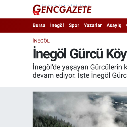
Bursa
Nöbetçi Eczaneler
Bursa
İnegöl
Spor
Yazarlar
Asayiş
İnegöl
Hava Durumu
İNEGÖL
İnegöl Gürcü Köy
3.SAYFA
Trafik Durumu
Spor
Süper Lig Puan Durumu ve Fikstür
İnegöl'de yaşayan Gürcülerin kül
devam ediyor. İşte İnegöl Gürcü
Eğitim
Tüm Manşetler
Ekonomi
Son Dakika Haberleri
Güncel
Haber Arşivi
İnanç