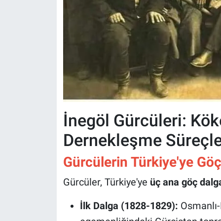
İnegöl Gürcüleri: Köke
Dernekleşme Süreçle
Gürcülerin Türkiye'ye Gö
Gürcüler, Türkiye'ye
üç ana göç dalg
İlk Dalga (1828-1829):
Osmanlı-R