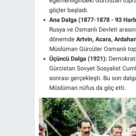
egemenliğindeki Gürcistan toprak
göçler başladı.
Ana Dalga (1877-1878 - 93 Harb
Rusya ve Osmanlı Devleti arasın
dönemde
Artvin, Acara, Ardaha
Müslüman Gürcüler Osmanlı topra
Üçüncü Dalga (1921):
Demokratik
Gürcistan Sovyet Sosyalist Cumhu
sonrası gerçekleşti. Bu son dalga
Müslüman nüfus da göç etti.