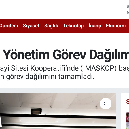
4
5
Gündem
Siyaset
Sağlık
Teknoloji
İnanç
Ekonomi
6
6
Yönetim Görev Dağılımı
1
nayi Sitesi Kooperatifi’nde (İMASKOP) ba
6
un görev dağılımını tamamladı.