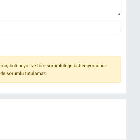
tmiş bulunuyor ve tüm sorumluluğu üstleniyorsunuz.
lde sorumlu tutulamaz.