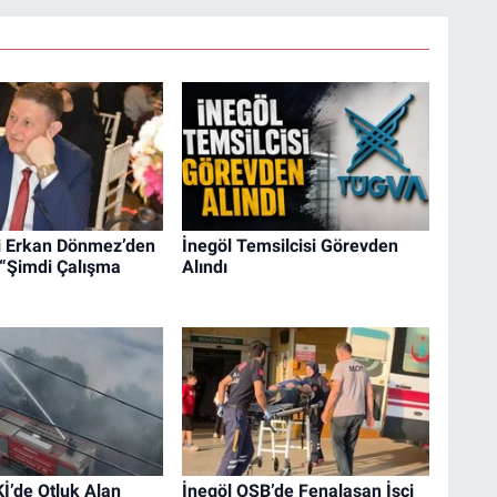
li Erkan Dönmez’den
İnegöl Temsilcisi Görevden
 “Şimdi Çalışma
Alındı
İ’de Otluk Alan
İnegöl OSB’de Fenalaşan İşçi