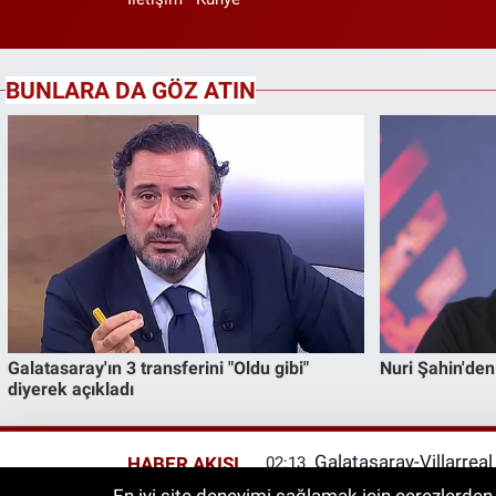
Galatasaray-Villarrea
HABER AKIŞI
02:13
Hangi Kanalda? Galat