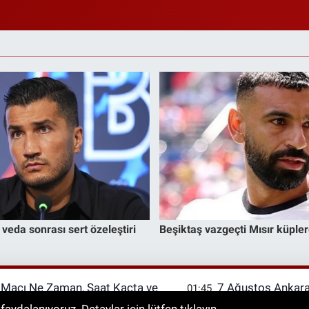
l Maçı Ne Zaman, Saat Kaçta ve
7 Ağustos Ankara 
01:45
asaray hazırlık maçı ne zaman?
Elektrik Kesintisi