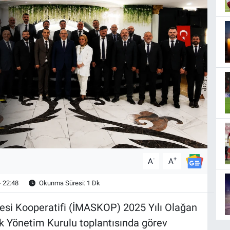
-
+
A
A
- 22:48
Okunma Süresi: 1 Dk
itesi Kooperatifi (İMASKOP) 2025 Yılı Olağan
lk Yönetim Kurulu toplantısında görev