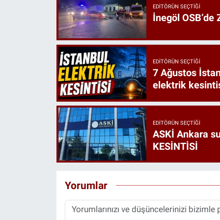
EDITÖRÜN SEÇTIĞI
İnegöl OSB’de Z
EDITÖRÜN SEÇTIĞI
7 Ağustos İstan
elektrik kesinti
EDITÖRÜN SEÇTIĞI
ASKİ Ankara s
KESİNTİSİ
Yorumlar