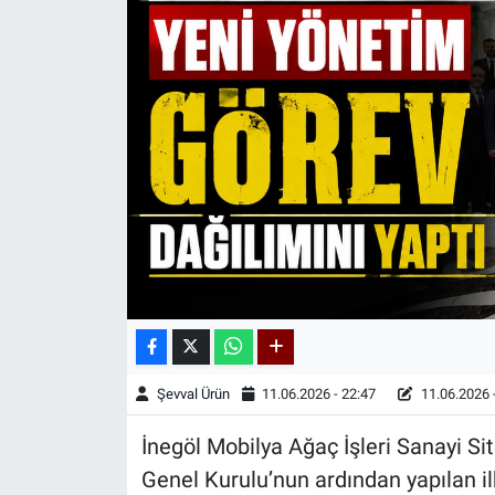
Kadın & Aile
Kültür & Sanat
Sağlık
Siyaset
Teknoloji
Yazarlar
Astroloji-Rüya
Şevval Ürün
11.06.2026 - 22:47
11.06.2026 
İnegöl Mobilya Ağaç İşleri Sanayi S
Genel Kurulu’nun ardından yapılan i