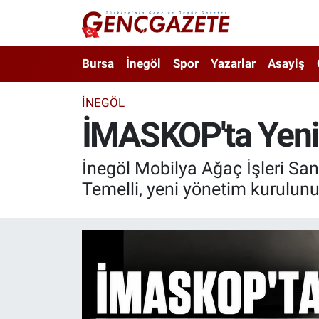
Bursa
Nöbetçi Eczaneler
Bursa
İnegöl
Spor
Yazarlar
Asayiş
İnegöl
Hava Durumu
İNEGÖL
İMASKOP'ta Yeni 
3.SAYFA
Trafik Durumu
Spor
Süper Lig Puan Durumu ve Fikstür
İnegöl Mobilya Ağaç İşleri Sa
Temelli, yeni yönetim kurulun
Eğitim
Tüm Manşetler
Ekonomi
Son Dakika Haberleri
Güncel
Haber Arşivi
İnanç