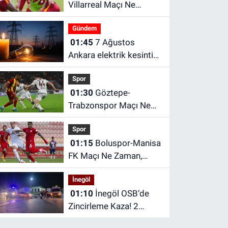
Villarreal Maçı Ne
Zaman, Saat Kaçta ve
Gündem
Hangi Kanalda?
01:45
7 Ağustos
Galatasaray hazırlık
Ankara elektrik kesintisi
maçı ne zaman?
| EDAŞ Ankara Elektrik
Spor
Kesintisi
01:30
Göztepe-
Trabzonspor Maçı Ne
Zaman, Saat Kaçta ve
Spor
Hangi Kanalda?
01:15
Boluspor-Manisa
FK Maçı Ne Zaman,
Saat Kaçta ve Nerede?
İnegöl
01:10
İnegöl OSB’de
Zincirleme Kaza! 2
Kadın Yaralandı