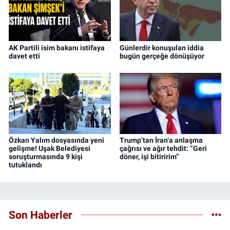
AK Partili isim bakanı istifaya
Günlerdir konuşulan iddia
davet etti
bugün gerçeğe dönüşüyor
Özkan Yalım dosyasında yeni
Trump’tan İran’a anlaşma
gelişme! Uşak Belediyesi
çağrısı ve ağır tehdit: “Geri
soruşturmasında 9 kişi
döner, işi bitiririm”
tutuklandı
Son Haberler