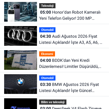
Teknoloji
05:00
Honor'dan Robot Kameralı
Yeni Telefon Geliyor! 200 MP
Kamera ve Dev Batarya Dikkat
Otomobil
Çekiyor
04:30
Audi Ağustos 2026 Fiyat
Listesi Açıklandı! İşte A3, A5, A6, Q
Serisi ve e-tron Modellerinin Güncel
Ekonomi
Fiyatları
04:00
BDDK'dan Yeni Kredi
Düzenlemesi! Limitler Düşürüldü,
Uyum İçin Tarih Verildi
Otomobil
03:30
BMW Ağustos 2026 Fiyat
Listesi Açıklandı! İşte Güncel
Fiyatlar
Bilim ve teknoloji
03:00
DeepSeek V4 Flash Zirveye