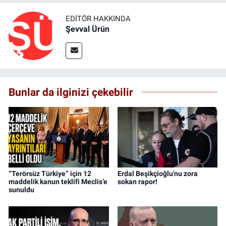
EDITÖR HAKKINDA
Şevval Ürün
Bunlar da ilginizi çekebilir
“Terörsüz Türkiye” için 12
Erdal Beşikçioğlu'nu zora
maddelik kanun teklifi Meclis’e
sokan rapor!
sunuldu