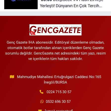
Yerleşti! Dünyanın En Çok Tercih
Edilen Yapay Zekâ Modellerinden
Biri Oldu
Genç Gazete İHA abonesidir. Editöryal düzenleme olmadan,
otomatik botlar tarafından alınan içeriklerden Genç Gazete
sorumlu değildir. GencGazete.net adresindeki tüm yazı, resim
ve içeriklerin tüm hakları saklıdır.
Mahmudiye Mahallesi Ertuğrulgazi Caddesi No:165
İnegöl/BURSA
0224 715 30 57
0532 696 30 57