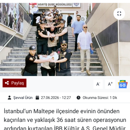
Kadın & Aile
Kültür & Sanat
Sağlık
Siyaset
Teknoloji
Paylaş
-
+
Yazarlar
A
A
Şevval Ürün
27.06.2026 - 12:27
Okunma Süresi: 1 Dk
Astroloji-Rüya
İstanbul’un Maltepe ilçesinde evinin önünden
kaçırılan ve yaklaşık 36 saat süren operasyonun
ardından kurtarılan İBB Kültür A.Ş. Genel Müdür