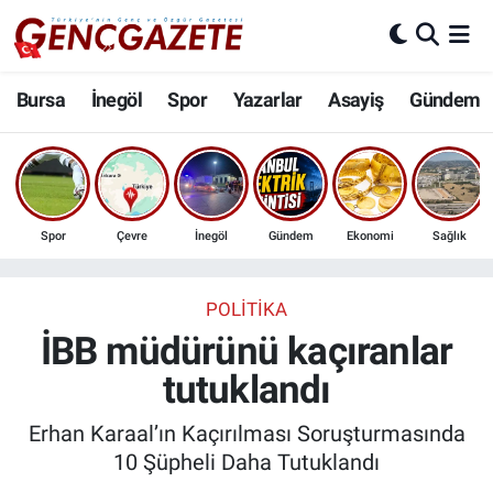
Bursa
Nöbetçi Eczaneler
Bursa
İnegöl
Spor
Yazarlar
Asayiş
Gündem
İnegöl
Hava Durumu
3.SAYFA
Trafik Durumu
Spor
Çevre
İnegöl
Gündem
Ekonomi
Sağlık
Spor
Süper Lig Puan Durumu ve Fikstür
Eğitim
Tüm Manşetler
POLITIKA
İBB müdürünü kaçıranlar
Ekonomi
Son Dakika Haberleri
tutuklandı
Güncel
Haber Arşivi
Erhan Karaal’ın Kaçırılması Soruşturmasında
10 Şüpheli Daha Tutuklandı
İnanç