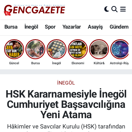
Bursa
Nöbetçi Eczaneler
Bursa
İnegöl
Spor
Yazarlar
Asayiş
Gündem
İnegöl
Hava Durumu
3.SAYFA
Trafik Durumu
Güncel
Bursa
İnegöl
Ekonomi
Kültür&
Astroloji-Rüya
Spor
Süper Lig Puan Durumu ve Fikstür
Eğitim
Tüm Manşetler
İNEGÖL
HSK Kararnamesiyle İnegöl
Ekonomi
Son Dakika Haberleri
Cumhuriyet Başsavcılığına
Yeni Atama
Güncel
Haber Arşivi
Hâkimler ve Savcılar Kurulu (HSK) tarafından
İnanç