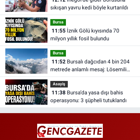
sıkışan yavru kedi böyle kurtarıldı
Bursa
11:55
İznik Gölü kıyısında 70
milyon yıllık fosil bulundu
Bursa
11:52
Bursalı dağcıdan 4 bin 204
metrede anlamlı mesaj: Lösemili
çocuklar için zirveye çıktı
Asayiş
11:38
Bursa’da yasa dışı bahis
operasyonu: 3 şüpheli tutuklandı