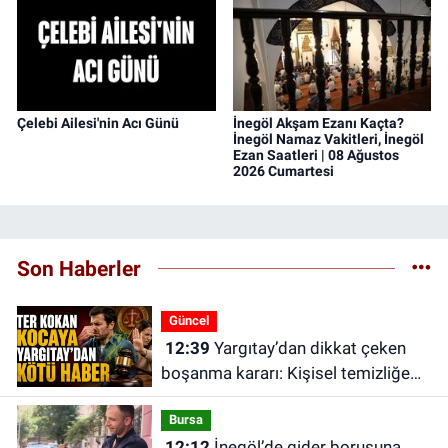
Çelebi Ailesi'nin Acı Günü
İnegöl Akşam Ezanı Kaçta?
İnegöl Namaz Vakitleri, İnegöl
Ezan Saatleri | 08 Ağustos
2026 Cumartesi
Son Haberler
Güncel
12:39
Yargıtay’dan dikkat çeken
boşanma kararı: Kişisel temizliğe
dikkat etmeyen eş tam kusurlu
Bursa
sayıldı
12:12
İnegöl’de gider borusuna