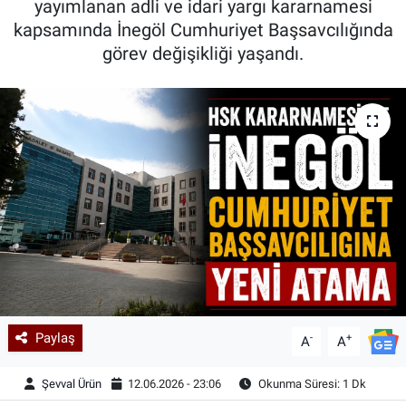
yayımlanan adli ve idari yargı kararnamesi
kapsamında İnegöl Cumhuriyet Başsavcılığında
Kadın & Aile
görev değişikliği yaşandı.
Kültür & Sanat
Sağlık
Siyaset
Teknoloji
Yazarlar
Astroloji-Rüya
Paylaş
-
+
A
A
Şevval Ürün
12.06.2026 - 23:06
Okunma Süresi: 1 Dk